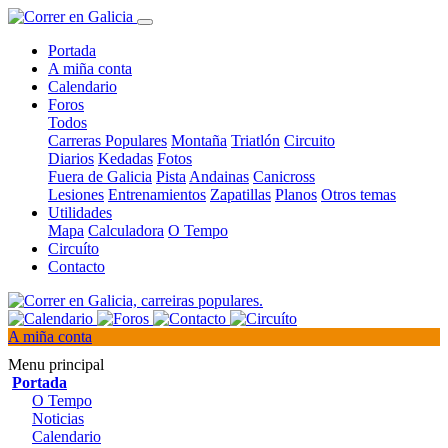
Portada
A miña conta
Calendario
Foros
Todos
Carreras Populares
Montaña
Triatlón
Circuito
Diarios
Kedadas
Fotos
Fuera de Galicia
Pista
Andainas
Canicross
Lesiones
Entrenamientos
Zapatillas
Planos
Otros temas
Utilidades
Mapa
Calculadora
O Tempo
Circuíto
Contacto
A miña conta
Menu principal
Portada
O Tempo
Noticias
Calendario