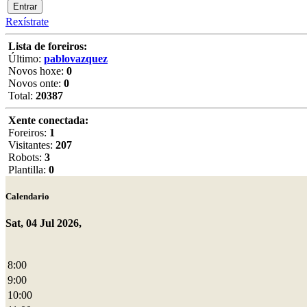
Rexístrate
Lista de foreiros:
Último:
pablovazquez
Novos hoxe:
0
Novos onte:
0
Total:
20387
Xente conectada:
Foreiros:
1
Visitantes:
207
Robots:
3
Plantilla:
0
Calendario
Sat, 04 Jul 2026,
8:00
9:00
10:00