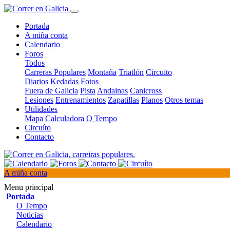
Portada
A miña conta
Calendario
Foros
Todos
Carreras Populares
Montaña
Triatlón
Circuito
Diarios
Kedadas
Fotos
Fuera de Galicia
Pista
Andainas
Canicross
Lesiones
Entrenamientos
Zapatillas
Planos
Otros temas
Utilidades
Mapa
Calculadora
O Tempo
Circuíto
Contacto
A miña conta
Menu principal
Portada
O Tempo
Noticias
Calendario