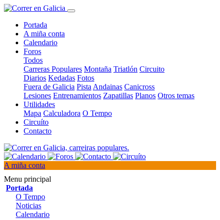
Portada
A miña conta
Calendario
Foros
Todos
Carreras Populares
Montaña
Triatlón
Circuito
Diarios
Kedadas
Fotos
Fuera de Galicia
Pista
Andainas
Canicross
Lesiones
Entrenamientos
Zapatillas
Planos
Otros temas
Utilidades
Mapa
Calculadora
O Tempo
Circuíto
Contacto
A miña conta
Menu principal
Portada
O Tempo
Noticias
Calendario