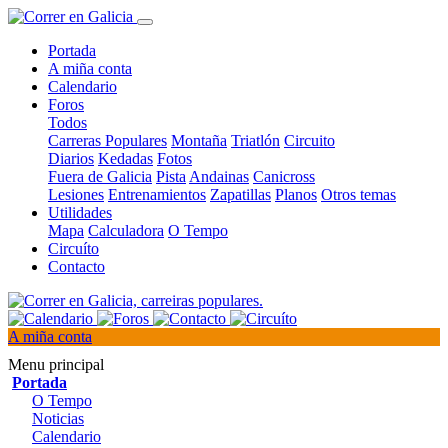
Portada
A miña conta
Calendario
Foros
Todos
Carreras Populares
Montaña
Triatlón
Circuito
Diarios
Kedadas
Fotos
Fuera de Galicia
Pista
Andainas
Canicross
Lesiones
Entrenamientos
Zapatillas
Planos
Otros temas
Utilidades
Mapa
Calculadora
O Tempo
Circuíto
Contacto
A miña conta
Menu principal
Portada
O Tempo
Noticias
Calendario