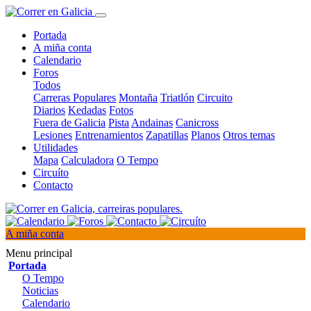
Portada
A miña conta
Calendario
Foros
Todos
Carreras Populares
Montaña
Triatlón
Circuito
Diarios
Kedadas
Fotos
Fuera de Galicia
Pista
Andainas
Canicross
Lesiones
Entrenamientos
Zapatillas
Planos
Otros temas
Utilidades
Mapa
Calculadora
O Tempo
Circuíto
Contacto
A miña conta
Menu principal
Portada
O Tempo
Noticias
Calendario