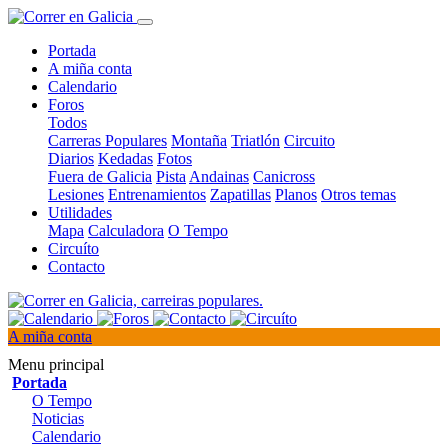
Portada
A miña conta
Calendario
Foros
Todos
Carreras Populares
Montaña
Triatlón
Circuito
Diarios
Kedadas
Fotos
Fuera de Galicia
Pista
Andainas
Canicross
Lesiones
Entrenamientos
Zapatillas
Planos
Otros temas
Utilidades
Mapa
Calculadora
O Tempo
Circuíto
Contacto
A miña conta
Menu principal
Portada
O Tempo
Noticias
Calendario