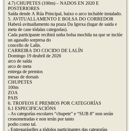
4.7) CHUPETES (100m) – NADOS EN 2020 E
POSTERIORES
Saída dende A Rúa Principal, baixo o arco inchable instalado.
5. AVITUALLAMENTO E BOLSA DO CORREDOR
Haberá avituallamento na praza Da Igrexa (lugar de saida e
meta de case tódalas categorías).
Cada participante recibirá unha bolsa mochila na que se inclúe
un agasallo sorpresa do
concello de Lalín.
CARREIRA DO COCIDO DE LALÍN
Domingo 19 deabril de 2026
arco de saída
arco de meta
entrega de premios
mesas de dorsais
CHUPETES
100m
ZOA
PAIS
6. TROFEOS E PREMIOS POR CATEGORÍAS
6.1 ESPECIFICACIÓNS
- As categorías escolares “chupete” e “SUB 8” non serán
cronometradas e non terán por tanto
podio como tal.
- Entregaráselles a tódolos participantes das categorías