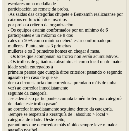
escolares unha medalla de
participación ao remate da proba.
-As saidas das categorías chupete e Benxamín realizaranse por
caixons en función dos inscritos
por proba a criterio da organización.
- Os equipos estarán conformados por un mínimo de 6
participantes e un máximo de 8 dos
cales un 50% como mínimo deberá estar conformado por
mulleres. Puntuarán as 3 primeiras
mulleres e os 3 primeiros homes en chegar á meta.
- Os lotes que acompañan ao trofeo non serán acumulativos.
- Os trofeos de gañador-a absoluto asi como local ou de maior
idade serán entregados á
primeira persoa que cumpla ditos criterios; pasando o segundo
agasallo (en caso de que se
dera a circunstancia dun corredor-a premiado máis de unha
vez) ao corredor inmediatamente
seguinte da categoría.
- se ademáis o participante acumula tamén trofeo por categoría
de idade; este trofeo pasará
ao corredor inmediatamente seguinte dentro da categoría.
-sempre se respetará a xerarquía de : absoluto > local >
categoría de idade. Deste xeito,
garantimos que o corredor máis rápido sempre leve o maior
agasallo posibel.