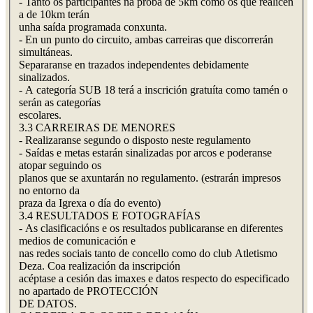
- Tanto os participantes na proba de 5km como os que realicen
a de 10km terán
unha saída programada conxunta.
- En un punto do circuito, ambas carreiras que discorrerán
simultáneas.
Separaranse en trazados independentes debidamente
sinalizados.
- A categoría SUB 18 terá a inscrición gratuíta como tamén o
serán as categorías
escolares.
3.3 CARREIRAS DE MENORES
- Realizaranse segundo o disposto neste regulamento
- Saídas e metas estarán sinalizadas por arcos e poderanse
atopar seguindo os
planos que se axuntarán no regulamento. (estrarán impresos
no entorno da
praza da Igrexa o día do evento)
3.4 RESULTADOS E FOTOGRAFÍAS
- As clasificacións e os resultados publicaranse en diferentes
medios de comunicación e
nas redes sociais tanto de concello como do club Atletismo
Deza. Coa realización da inscripción
acéptase a cesión das imaxes e datos respecto do especificado
no apartado de PROTECCIÓN
DE DATOS.