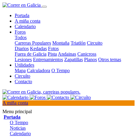
Portada
A miña conta
Calendario
Foros
Todos
Carreras Populares
Montaña
Triatlón
Circuito
Diarios
Kedadas
Fotos
Fuera de Galicia
Pista
Andainas
Canicross
Lesiones
Entrenamientos
Zapatillas
Planos
Otros temas
Utilidades
Mapa
Calculadora
O Tempo
Circuíto
Contacto
A miña conta
Menu principal
Portada
O Tempo
Noticias
Calendario