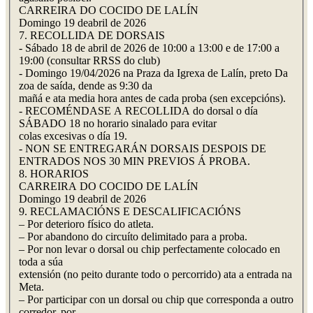
CARREIRA DO COCIDO DE LALÍN
Domingo 19 deabril de 2026
7. RECOLLIDA DE DORSAIS
- Sábado 18 de abril de 2026 de 10:00 a 13:00 e de 17:00 a
19:00 (consultar RRSS do club)
- Domingo 19/04/2026 na Praza da Igrexa de Lalín, preto Da
zoa de saída, dende as 9:30 da
mañá e ata media hora antes de cada proba (sen excepcións).
- RECOMÉNDASE A RECOLLIDA do dorsal o día
SÁBADO 18 no horario sinalado para evitar
colas excesivas o día 19.
- NON SE ENTREGARÁN DORSAIS DESPOIS DE
ENTRADOS NOS 30 MIN PREVIOS Á PROBA.
8. HORARIOS
CARREIRA DO COCIDO DE LALÍN
Domingo 19 deabril de 2026
9. RECLAMACIÓNS E DESCALIFICACIÓNS
– Por deterioro físico do atleta.
– Por abandono do circuíto delimitado para a proba.
– Por non levar o dorsal ou chip perfectamente colocado en
toda a súa
extensión (no peito durante todo o percorrido) ata a entrada na
Meta.
– Por participar con un dorsal ou chip que corresponda a outro
corredor, por