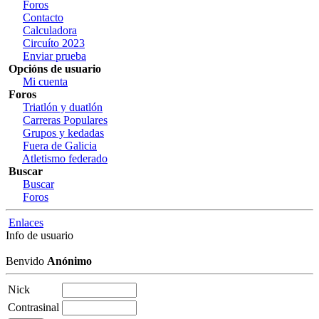
Foros
Contacto
Calculadora
Circuíto 2023
Enviar prueba
Opcións de usuario
Mi cuenta
Foros
Triatlón y duatlón
Carreras Populares
Grupos y kedadas
Fuera de Galicia
Atletismo federado
Buscar
Buscar
Foros
Enlaces
Info de usuario
Benvido
Anónimo
Nick
Contrasinal