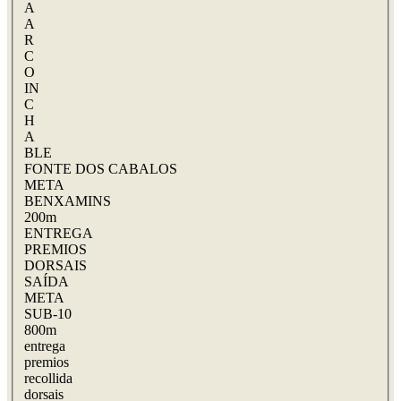
A
A
R
C
O
IN
C
H
A
BLE
FONTE DOS CABALOS
META
BENXAMINS
200m
ENTREGA
PREMIOS
DORSAIS
SAÍDA
META
SUB-10
800m
entrega
premios
recollida
dorsais