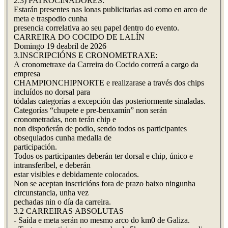
2.3) PATROCINADORES:
Estarán presentes nas lonas publicitarias asi como en arco de
meta e traspodio cunha
presencia correlativa ao seu papel dentro do evento.
CARREIRA DO COCIDO DE LALÍN
Domingo 19 deabril de 2026
3.INSCRIPCIÓNS E CRONOMETRAXE:
A cronometraxe da Carreira do Cocido correrá a cargo da
empresa
CHAMPIONCHIPNORTE e realizarase a través dos chips
incluídos no dorsal para
tódalas categorías a excepción das posteriormente sinaladas.
Categorías “chupete e pre-benxamín” non serán
cronometradas, non terán chip e
non dispoñerán de podio, sendo todos os participantes
obsequiados cunha medalla de
participación.
Todos os participantes deberán ter dorsal e chip, único e
intransferíbel, e deberán
estar visibles e debidamente colocados.
Non se aceptan inscricións fora de prazo baixo ningunha
circunstancia, unha vez
pechadas nin o día da carreira.
3.2 CARREIRAS ABSOLUTAS
- Saída e meta serán no mesmo arco do km0 de Galiza.