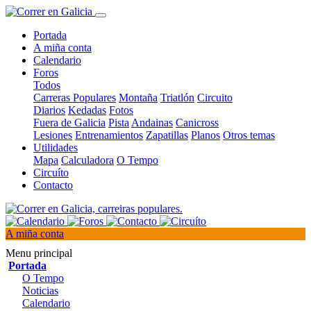
Portada
A miña conta
Calendario
Foros
Todos
Carreras Populares
Montaña
Triatlón
Circuito
Diarios
Kedadas
Fotos
Fuera de Galicia
Pista
Andainas
Canicross
Lesiones
Entrenamientos
Zapatillas
Planos
Otros temas
Utilidades
Mapa
Calculadora
O Tempo
Circuíto
Contacto
A miña conta
Menu principal
Portada
O Tempo
Noticias
Calendario