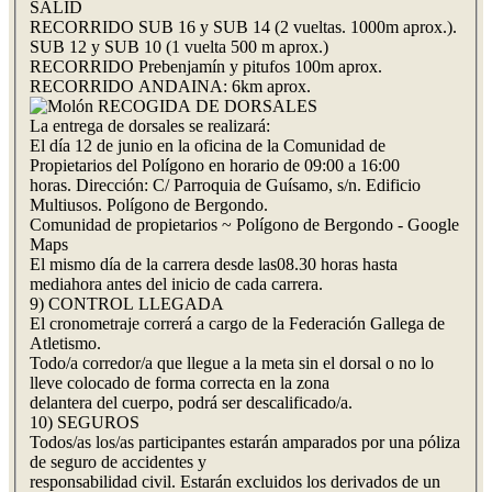
SALID
RECORRIDO SUB 16 y SUB 14 (2 vueltas. 1000m aprox.).
SUB 12 y SUB 10 (1 vuelta 500 m aprox.)
RECORRIDO Prebenjamín y pitufos 100m aprox.
RECORRIDO ANDAINA: 6km aprox.
RECOGIDA DE DORSALES
La entrega de dorsales se realizará:
El día 12 de junio en la oficina de la Comunidad de
Propietarios del Polígono en horario de 09:00 a 16:00
horas. Dirección: C/ Parroquia de Guísamo, s/n. Edificio
Multiusos. Polígono de Bergondo.
Comunidad de propietarios ~ Polígono de Bergondo - Google
Maps
El mismo día de la carrera desde las08.30 horas hasta
mediahora antes del inicio de cada carrera.
9) CONTROL LLEGADA
El cronometraje correrá a cargo de la Federación Gallega de
Atletismo.
Todo/a corredor/a que llegue a la meta sin el dorsal o no lo
lleve colocado de forma correcta en la zona
delantera del cuerpo, podrá ser descalificado/a.
10) SEGUROS
Todos/as los/as participantes estarán amparados por una póliza
de seguro de accidentes y
responsabilidad civil. Estarán excluidos los derivados de un