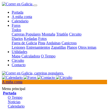
Portada
A miña conta
Calendario
Foros
Todos
Carreras Populares
Montaña
Triatlón
Circuito
Diarios
Kedadas
Fotos
Fuera de Galicia
Pista
Andainas
Canicross
Lesiones
Entrenamientos
Zapatillas
Planos
Otros temas
Utilidades
Mapa
Calculadora
O Tempo
Circuíto
Contacto
A miña conta
Menu principal
Portada
O Tempo
Noticias
Calendario