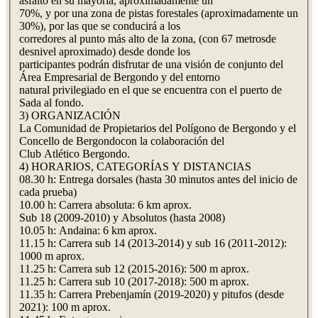
asfalto en su mayoría, aproximadamente un
70%, y por una zona de pistas forestales (aproximadamente un
30%), por las que se conducirá a los
corredores al punto más alto de la zona, (con 67 metrosde
desnivel aproximado) desde donde los
participantes podrán disfrutar de una visión de conjunto del
Área Empresarial de Bergondo y del entorno
natural privilegiado en el que se encuentra con el puerto de
Sada al fondo.
3) ORGANIZACIÓN
La Comunidad de Propietarios del Polígono de Bergondo y el
Concello de Bergondocon la colaboración del
Club Atlético Bergondo.
4) HORARIOS, CATEGORÍAS Y DISTANCIAS
08.30 h: Entrega dorsales (hasta 30 minutos antes del inicio de
cada prueba)
10.00 h: Carrera absoluta: 6 km aprox.
Sub 18 (2009-2010) y Absolutos (hasta 2008)
10.05 h: Andaina: 6 km aprox.
11.15 h: Carrera sub 14 (2013-2014) y sub 16 (2011-2012):
1000 m aprox.
11.25 h: Carrera sub 12 (2015-2016): 500 m aprox.
11.25 h: Carrera sub 10 (2017-2018): 500 m aprox.
11.35 h: Carrera Prebenjamín (2019-2020) y pitufos (desde
2021): 100 m aprox.