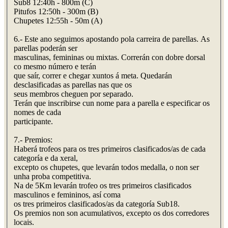
Sub8 12:40h - 800m (C)
Pitufos 12:50h - 300m (B)
Chupetes 12:55h - 50m (A)
6.- Este ano seguimos apostando pola carreira de parellas. As
parellas poderán ser
masculinas, femininas ou mixtas. Correrán con dobre dorsal
co mesmo número e terán
que saír, correr e chegar xuntos á meta. Quedarán
desclasificadas as parellas nas que os
seus membros cheguen por separado.
Terán que inscribirse cun nome para a parella e especificar os
nomes de cada
participante.
7.- Premios:
Haberá trofeos para os tres primeiros clasificados/as de cada
categoría e da xeral,
excepto os chupetes, que levarán todos medalla, o non ser
unha proba competitiva.
Na de 5Km levarán trofeo os tres primeiros clasificados
masculinos e femininos, así coma
os tres primeiros clasificados/as da categoría Sub18.
Os premios non son acumulativos, excepto os dos corredores
locais.