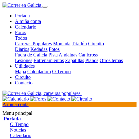
Portada
A miña conta
Calendario
Foros
Todos
Carreras Populares
Montaña
Triatlón
Circuito
Diarios
Kedadas
Fotos
Fuera de Galicia
Pista
Andainas
Canicross
Lesiones
Entrenamientos
Zapatillas
Planos
Otros temas
Utilidades
Mapa
Calculadora
O Tempo
Circuíto
Contacto
A miña conta
Menu principal
Portada
O Tempo
Noticias
Calendario