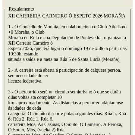
Regulamento
XII CARREIRA CARNEIRO Ó ESPETO 2026 MORAÑA
1.- O Concello de Moraña, en colaboración co Club Atletismo
+9 Moraña, o Club
Moraña en Ruta e coa Deputación de Pontevedra, organizan a
XII Carreira Carneiro ó
Espeto 2026, que terá lugar o domingo 19 de xullo a partir das
10:30h, estando
situada a saída e a meta na Rúa 5 de Santa Lucía (Moraña).
2.- A carreira está aberta á participación de calquera persoa,
sen necesidade de ter
licenza federativa.
3.- O percorrido será un circuíto semiurbano ó que se darán
dúas voltas ata completar 10
km. aproximadamente. As distancias a percorrer adaptaranse
ás idades de cada
categoría. O circuíto discorre polas seguintes rúas: Rúa 5, Rúa
6, Rúa 2, Rúa 1, Rúa 6,
carreteira Mos, As Casiñas, O Souto, O Lameiro, A Peroxa,
O Souto, Mos, (vuelta 2) Rúa