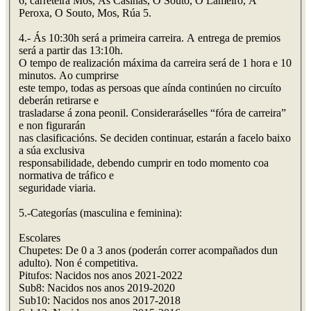
6, carreteira Mos, As Casiñas, O Souto, O Lameiro, A
Peroxa, O Souto, Mos, Rúa 5.
4.- Ás 10:30h será a primeira carreira. A entrega de premios
será a partir das 13:10h.
O tempo de realización máxima da carreira será de 1 hora e 10
minutos. Ao cumprirse
este tempo, todas as persoas que aínda continúen no circuíto
deberán retirarse e
trasladarse á zona peonil. Consideraráselles “fóra de carreira”
e non figurarán
nas clasificacións. Se deciden continuar, estarán a facelo baixo
a súa exclusiva
responsabilidade, debendo cumprir en todo momento coa
normativa de tráfico e
seguridade viaria.
5.-Categorías (masculina e feminina):
Escolares
Chupetes: De 0 a 3 anos (poderán correr acompañados dun
adulto). Non é competitiva.
Pitufos: Nacidos nos anos 2021-2022
Sub8: Nacidos nos anos 2019-2020
Sub10: Nacidos nos anos 2017-2018