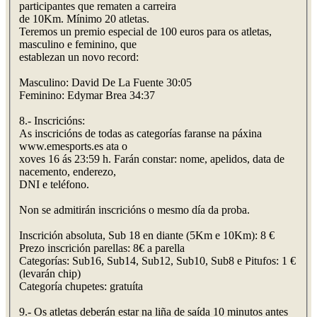
participantes que rematen a carreira
de 10Km. Mínimo 20 atletas.
Teremos un premio especial de 100 euros para os atletas,
masculino e feminino, que
establezan un novo record:
Masculino: David De La Fuente 30:05
Feminino: Edymar Brea 34:37
8.- Inscricións:
As inscricións de todas as categorías faranse na páxina
www.emesports.es ata o
xoves 16 ás 23:59 h. Farán constar: nome, apelidos, data de
nacemento, enderezo,
DNI e teléfono.
Non se admitirán inscricións o mesmo día da proba.
Inscrición absoluta, Sub 18 en diante (5Km e 10Km): 8 €
Prezo inscrición parellas: 8€ a parella
Categorías: Sub16, Sub14, Sub12, Sub10, Sub8 e Pitufos: 1 €
(levarán chip)
Categoría chupetes: gratuíta
9.- Os atletas deberán estar na liña de saída 10 minutos antes