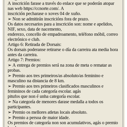
A inscrición farase a través do enlace que se poderán atopar
nas web https://ccnorte.com/. A
inscrición pecharase o xoves 04 de xuño.
➢ Non se admitirán inscricións fora de prazo.
Os datos necesarios para a inscrición son: nome e apelidos,
NIF, sexo, data de nacemento,
enderezo, concello de empadroamento, teléfono móbil, correo
electrónico e club.
Artigo 6: Retirada de Dorsais:
Os dorsais poderanse retirarse o día da carreira ata media hora
antes da carreira.
Artigo 7: Premios:
➢ A entrega de premios será na zona de meta o rematar as
probas.
➢ Premio aos tres primeiros/as absoluto/as feminino e
masculino na distancia de 8 km.
➢ Premio aos tres primeiros clasificados masculinos e
femininos de cada categoría escolar. agás
pitufos que non é unha categoría escolar.
➢ Na categoría de menores darase medalla a todos os
participantes.
➢ Premio os mellores atletas locais absoluto.
➢ Premio a persoa de maior idade.
Os premios de categoría non son acumulativos, agás o premio