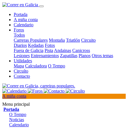
Portada
A miña conta
Calendario
Foros
Todos
Carreras Populares
Montaña
Triatlón
Circuito
Diarios
Kedadas
Fotos
Fuera de Galicia
Pista
Andainas
Canicross
Lesiones
Entrenamientos
Zapatillas
Planos
Otros temas
Utilidades
Mapa
Calculadora
O Tempo
Circuíto
Contacto
A miña conta
Menu principal
Portada
O Tempo
Noticias
Calendario