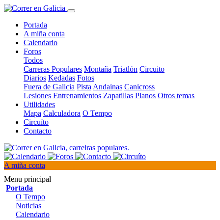
Portada
A miña conta
Calendario
Foros
Todos
Carreras Populares
Montaña
Triatlón
Circuito
Diarios
Kedadas
Fotos
Fuera de Galicia
Pista
Andainas
Canicross
Lesiones
Entrenamientos
Zapatillas
Planos
Otros temas
Utilidades
Mapa
Calculadora
O Tempo
Circuíto
Contacto
A miña conta
Menu principal
Portada
O Tempo
Noticias
Calendario