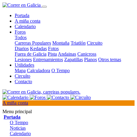
Portada
A miña conta
Calendario
Foros
Todos
Carreras Populares
Montaña
Triatlón
Circuito
Diarios
Kedadas
Fotos
Fuera de Galicia
Pista
Andainas
Canicross
Lesiones
Entrenamientos
Zapatillas
Planos
Otros temas
Utilidades
Mapa
Calculadora
O Tempo
Circuíto
Contacto
A miña conta
Menu principal
Portada
O Tempo
Noticias
Calendario