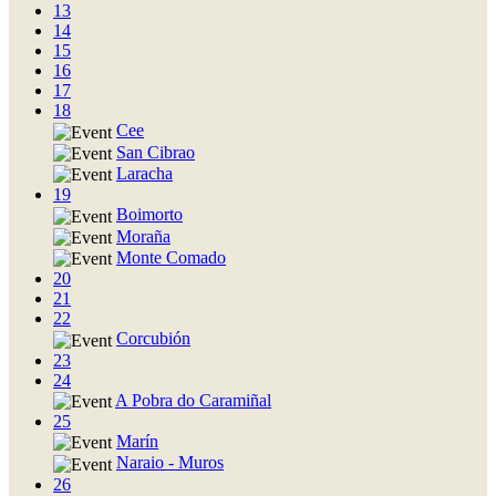
13
14
15
16
17
18
Cee
San Cibrao
Laracha
19
Boimorto
Moraña
Monte Comado
20
21
22
Corcubión
23
24
A Pobra do Caramiñal
25
Marín
Naraio - Muros
26