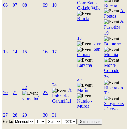
CorreSan -
06
07
08
09
10
Ribeira
Cidade Vella
As
Pontes
Burela
A
Pastoriza
19
18
Cee
Boimorto
San
13
14
15
16
17
Cibrao
Moraña
Laracha
Monte
Comado
26
25
24
22
Ribeira do
A
Marín
20
21
23
Tea
Pobra do
Corcubión
Caramiñal
Naraio -
Sargadelos
Muros
- Cervo
27
28
29
30
31
Vista: