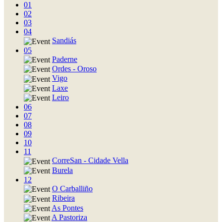
01
02
03
04
Sandiás
05
Paderne
Ordes - Oroso
Vigo
Laxe
Leiro
06
07
08
09
10
11
CorreSan - Cidade Vella
Burela
12
O Carballiño
Ribeira
As Pontes
A Pastoriza