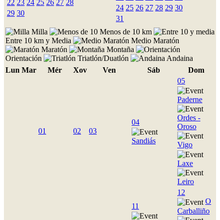
22
23
24
25
26
27
28
24
25
26
27
28
29
30
29
30
31
Milla
Menos de 10 km
Entre 10 km y Media
Medio Maratón
Maratón
Montaña
Orientación
Triatlón/Duatlón
Andaina
Lun
Mar
Mér
Xov
Ven
Sáb
Dom
05
Paderne
Ordes -
04
Oroso
01
02
03
Sandiás
Vigo
Laxe
Leiro
12
O
11
Carballiño