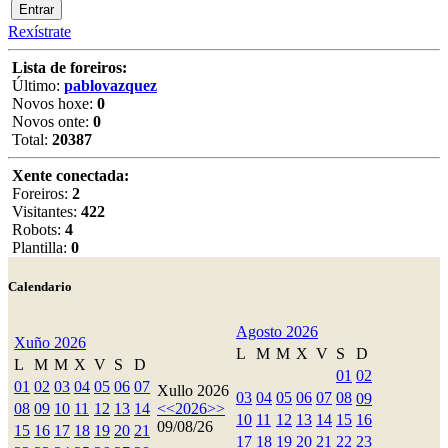
Rexístrate
Lista de foreiros:
Último:
pablovazquez
Novos hoxe:
0
Novos onte:
0
Total:
20387
Xente conectada:
Foreiros:
2
Visitantes:
422
Robots:
4
Plantilla:
0
Calendario
Agosto 2026
Xuño 2026
L
M
M
X
V
S
D
L
M
M
X
V
S
D
01
02
01
02
03
04
05
06
07
Xullo 2026
03
04
05
06
07
08
09
08
09
10
11
12
13
14
<<
2026
>>
10
11
12
13
14
15
16
09/08/26
15
16
17
18
19
20
21
17
18
19
20
21
22
23