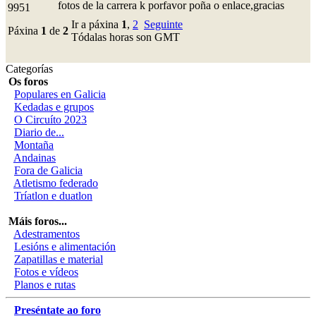
fotos de la carrera k porfavor poña o enlace,gracias
9951
Ir a páxina
1
,
2
Seguinte
Páxina
1
de
2
Tódalas horas son GMT
Categorías
Os foros
Populares en Galicia
Kedadas e grupos
O Circuíto 2023
Diario de...
Montaña
Andainas
Fora de Galicia
Atletismo federado
Tríatlon e duatlon
Máis foros...
Adestramentos
Lesións e alimentación
Zapatillas e material
Fotos e vídeos
Planos e rutas
Preséntate ao foro