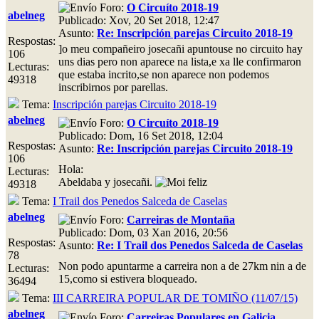
Foro:
O Circuíto 2018-19
abelneg
Publicado: Xov, 20 Set 2018, 12:47
Asunto:
Re: Inscripción parejas Circuito 2018-19
Respostas:
]o meu compañeiro josecañi apuntouse no circuito hay
106
uns dias pero non aparece na lista,e xa lle confirmaron
Lecturas:
que estaba incrito,se non aparece non podemos
49318
inscribirnos por parellas.
Tema:
Inscripción parejas Circuito 2018-19
abelneg
Foro:
O Circuíto 2018-19
Publicado: Dom, 16 Set 2018, 12:04
Respostas:
Asunto:
Re: Inscripción parejas Circuito 2018-19
106
Hola:
Lecturas:
Abeldaba y josecañi.
49318
Tema:
I Trail dos Penedos Salceda de Caselas
abelneg
Foro:
Carreiras de Montaña
Publicado: Dom, 03 Xan 2016, 20:56
Respostas:
Asunto:
Re: I Trail dos Penedos Salceda de Caselas
78
Non podo apuntarme a carreira non a de 27km nin a de
Lecturas:
15,como si estivera bloqueado.
36494
Tema:
III CARREIRA POPULAR DE TOMIÑO (11/07/15)
abelneg
Foro:
Carreiras Populares en Galicia