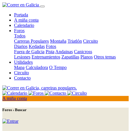
Portada
A miña conta
Calendario
Foros
Todos
Carreras Populares
Montaña
Triatlón
Circuito
Diarios
Kedadas
Fotos
Fuera de Galicia
Pista
Andainas
Canicross
Lesiones
Entrenamientos
Zapatillas
Planos
Otros temas
Utilidades
Mapa
Calculadora
O Tempo
Circuíto
Contacto
A miña conta
Foros › Buscar