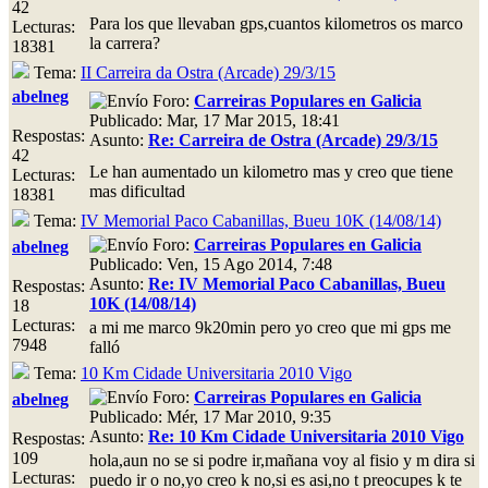
42
Para los que llevaban gps,cuantos kilometros os marco
Lecturas:
la carrera?
18381
Tema:
II Carreira da Ostra (Arcade) 29/3/15
abelneg
Foro:
Carreiras Populares en Galicia
Publicado: Mar, 17 Mar 2015, 18:41
Respostas:
Asunto:
Re: Carreira de Ostra (Arcade) 29/3/15
42
Le han aumentado un kilometro mas y creo que tiene
Lecturas:
mas dificultad
18381
Tema:
IV Memorial Paco Cabanillas, Bueu 10K (14/08/14)
Foro:
Carreiras Populares en Galicia
abelneg
Publicado: Ven, 15 Ago 2014, 7:48
Asunto:
Re: IV Memorial Paco Cabanillas, Bueu
Respostas:
10K (14/08/14)
18
Lecturas:
a mi me marco 9k20min pero yo creo que mi gps me
7948
falló
Tema:
10 Km Cidade Universitaria 2010 Vigo
Foro:
Carreiras Populares en Galicia
abelneg
Publicado: Mér, 17 Mar 2010, 9:35
Asunto:
Re: 10 Km Cidade Universitaria 2010 Vigo
Respostas:
109
hola,aun no se si podre ir,mañana voy al fisio y m dira si
Lecturas:
puedo ir o no,yo creo k no,si es asi,no t preocupes k te