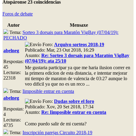
Atopáronse 23 coincidencias
Foros de debate
Autor
Mensaxe
Tema:
Sorteo 3 dorsais para Maratón VigBay (07/04/19):
PECHADO
Foro:
Arquivo sorteos 2018-19
Publicado: Mar, 23 Out 2018, 16:29
abelneg
Asunto:
Re: Sorteo 3 dorsais para Maratón VigBay
(07/04/19): ata 25/10
Respostas:
45
Me gustaria participar ya que me haria ilusion correr en
Lecturas:
la primera edicion de esta distancia, e intentar mejorar
22318
mi tiempo de maraton de valencia de 03:27 aunque lo
veo dificil ya que no es un reco ...
Tema:
Iimposible entrar en cuenta
abelneg
Foro:
Dudas sobre el foro
Publicado: Xov, 20 Set 2018, 17:34
Respostas:
Asunto:
Re: Iimposible entrar en cuenta
4
Lecturas:
Como puedo salir de mi cuenta?
4735
Tema:
Inscripción parejas Circuito 2018-19