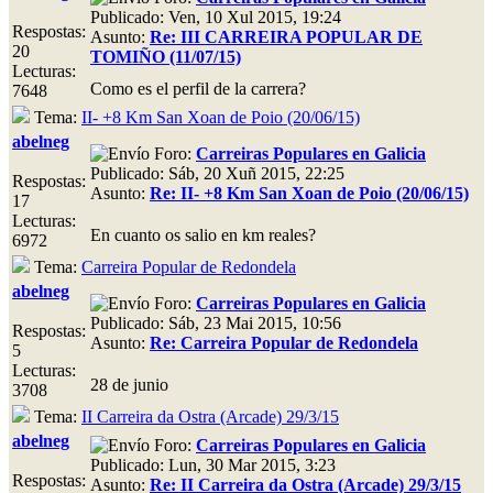
Publicado: Ven, 10 Xul 2015, 19:24
Respostas:
Asunto:
Re: III CARREIRA POPULAR DE
20
TOMIÑO (11/07/15)
Lecturas:
Como es el perfil de la carrera?
7648
Tema:
II- +8 Km San Xoan de Poio (20/06/15)
abelneg
Foro:
Carreiras Populares en Galicia
Publicado: Sáb, 20 Xuñ 2015, 22:25
Respostas:
Asunto:
Re: II- +8 Km San Xoan de Poio (20/06/15)
17
Lecturas:
En cuanto os salio en km reales?
6972
Tema:
Carreira Popular de Redondela
abelneg
Foro:
Carreiras Populares en Galicia
Publicado: Sáb, 23 Mai 2015, 10:56
Respostas:
Asunto:
Re: Carreira Popular de Redondela
5
Lecturas:
28 de junio
3708
Tema:
II Carreira da Ostra (Arcade) 29/3/15
abelneg
Foro:
Carreiras Populares en Galicia
Publicado: Lun, 30 Mar 2015, 3:23
Respostas:
Asunto:
Re: II Carreira da Ostra (Arcade) 29/3/15