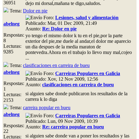
36951
dejo mi dorsal,mañana te digo,saludos.
Tema:
Dolor en pie
Foro:
Lesiones, salud y alimentación
Publicado: Mar, 01 Dec 2009, 21:49
abelneg
Asunto:
Re: Dolor en pie
Respostas:
yo tengo el mismo dolor k tu en el pie,por la parte
8
exterior del pie,me duele al andar,el dolor me aparecio
Lecturas:
un dia despues de la media maraton de
9285
pontevedra.Ahora en el trabajo lo llevo muy mal,cojeo
...
Tema:
clasificaciones en carreira de bueu
abelneg
Foro:
Carreiras Populares en Galicia
Publicado: Xov, 12 Nov 2009, 12:56
Respostas:
Asunto:
clasificaciones en carreira de bueu
1
si alguien sabe donde publicaron los resultados de la
Lecturas:
carrera k lo diga
2153
Tema:
carreira popular en bueu
abelneg
Foro:
Carreiras Populares en Galicia
Publicado: Lun, 09 Nov 2009, 10:39
Respostas:
Asunto:
Re: carreira popular en bueu
22
si alguien sabe donde van a poner los resultados y las
Lecturas: