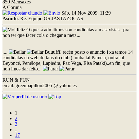
859 Mensaxes
A Coruña
Sáb, 14 Nov 2009, 11:29
Asunto
: Re: Equipo OS JASTAZOCAS
O que sí admitimos son candidatas a masaxistas...pra
non ter que facer cola o chegar a meta...
....
Buuufff, recén posto o anuncio i xa temos 14
candidatas na web de fans do club (..unha tal Pamela, outra tal
Beyoncé, Penélope, Lapiedra, Paz Vega, Elsa Pataki)..en fin, que
non imos dar feito...
RUN & FUN
email: greenpapillon2005 @ yahoo.es
1
2
3
...
17