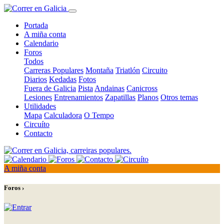
Portada
A miña conta
Calendario
Foros
Todos
Carreras Populares
Montaña
Triatlón
Circuito
Diarios
Kedadas
Fotos
Fuera de Galicia
Pista
Andainas
Canicross
Lesiones
Entrenamientos
Zapatillas
Planos
Otros temas
Utilidades
Mapa
Calculadora
O Tempo
Circuíto
Contacto
A miña conta
Foros ›