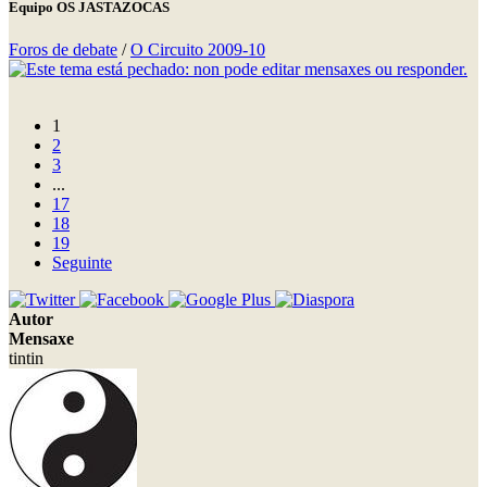
Equipo OS JASTAZOCAS
Foros de debate
/
O Circuito 2009-10
1
2
3
...
17
18
19
Seguinte
Autor
Mensaxe
tintin