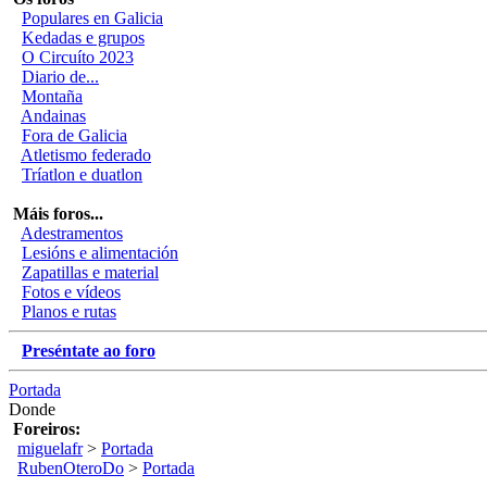
Populares en Galicia
Kedadas e grupos
O Circuíto 2023
Diario de...
Montaña
Andainas
Fora de Galicia
Atletismo federado
Tríatlon e duatlon
Máis foros...
Adestramentos
Lesións e alimentación
Zapatillas e material
Fotos e vídeos
Planos e rutas
Preséntate ao foro
Portada
Donde
Foreiros:
miguelafr
>
Portada
RubenOteroDo
>
Portada