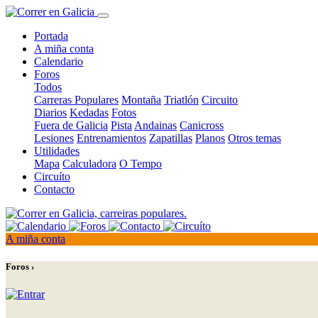
Portada
A miña conta
Calendario
Foros
Todos
Carreras Populares
Montaña
Triatlón
Circuito
Diarios
Kedadas
Fotos
Fuera de Galicia
Pista
Andainas
Canicross
Lesiones
Entrenamientos
Zapatillas
Planos
Otros temas
Utilidades
Mapa
Calculadora
O Tempo
Circuíto
Contacto
A miña conta
Foros ›