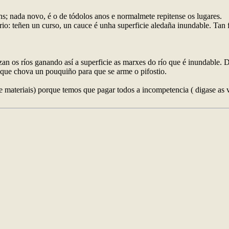
s; nada novo, é o de tódolos anos e normalmete repitense os lugares.
rio: teñen un curso, un cauce é unha superficie aledaña inundable. Tan
an os ríos ganando así a superficie as marxes do río que é inundable. 
 a que chova un pouquiño para que se arme o pifostio.
 e materiais) porque temos que pagar todos a incompetencia ( digase as 