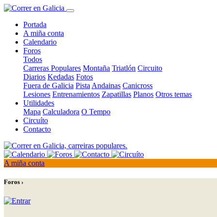
Portada
A miña conta
Calendario
Foros
Todos
Carreras Populares
Montaña
Triatlón
Circuito
Diarios
Kedadas
Fotos
Fuera de Galicia
Pista
Andainas
Canicross
Lesiones
Entrenamientos
Zapatillas
Planos
Otros temas
Utilidades
Mapa
Calculadora
O Tempo
Circuíto
Contacto
A miña conta
Foros ›