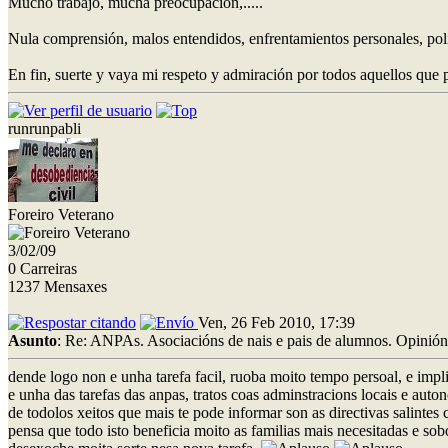
Mucho trabajo, mucha preocupación,.....
Nula comprensión, malos entendidos, enfrentamientos personales, poli
En fin, suerte y vaya mi respeto y admiración por todos aquellos que
runrunpabli
Foreiro Veterano
3/02/09
0 Carreiras
1237 Mensaxes
Ven, 26 Feb 2010, 17:39
Asunto
: Re: ANPAs. Asociacións de nais e pais de alumnos. Opinión
dende logo non e unha tarefa facil, ruoba moito tempo persoal, e imp
e unha das tarefas das anpas, tratos coas adminstracions locais e au
de todolos xeitos que mais te pode informar son as directivas salintes 
pensa que todo isto beneficia moito as familias mais necesitadas e so