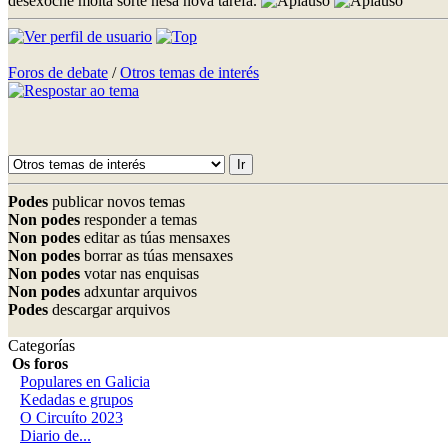
desexoche moita sorte nesa nova tarefa.
Foros de debate
/
Otros temas de interés
Podes
publicar novos temas
Non podes
responder a temas
Non podes
editar as túas mensaxes
Non podes
borrar as túas mensaxes
Non podes
votar nas enquisas
Non podes
adxuntar arquivos
Podes
descargar arquivos
Categorías
Os foros
Populares en Galicia
Kedadas e grupos
O Circuíto 2023
Diario de...