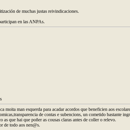
tización de muchas justas reivindicaciones.
 participan en las ANPAs.
s
lica moita man esquerda para acadar acordos que beneficien aos escolar
tonomicas,transparencia de contas e subencions, un cometido bastante i
co as que hai que poñer as cousas claras antes de coller o relevo.
bor de todo aos nen@s.