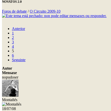
NOVATOS 2.0
Foros de debate
/
O Circuito 2009-10
Anterior
1
2
3
4
5
6
Seguinte
Autor
Mensaxe
nopudoser
Montañés
18/07/08