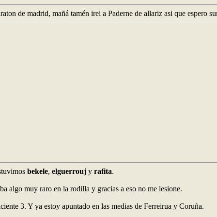
ton de madrid, mañá tamén irei a Paderne de allariz asi que espero su
estuvimos
bekele
,
elguerrouj
y
rafita
.
a algo muy raro en la rodilla y gracias a eso no me lesione.
iciente 3. Y ya estoy apuntado en las medias de Ferreirua y Coruña.