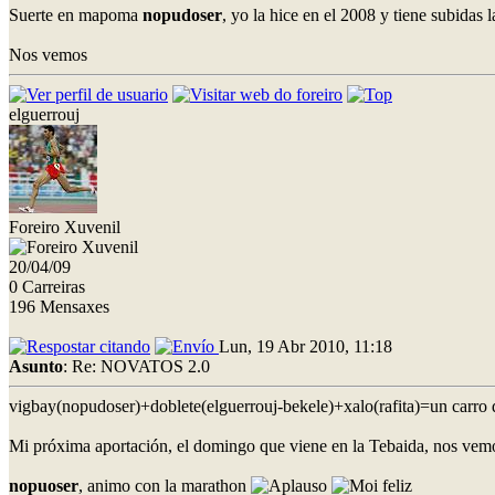
Suerte en mapoma
nopudoser
, yo la hice en el 2008 y tiene subida
Nos vemos
elguerrouj
Foreiro Xuvenil
20/04/09
0 Carreiras
196 Mensaxes
Lun, 19 Abr 2010, 11:18
Asunto
: Re: NOVATOS 2.0
vigbay(nopudoser)+doblete(elguerrouj-bekele)+xalo(rafita)=un carro
Mi próxima aportación, el domingo que viene en la Tebaida, nos vemo
nopuoser
, animo con la marathon