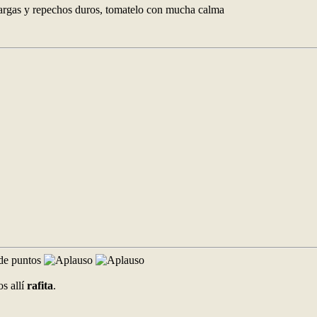
s largas y repechos duros, tomatelo con mucha calma
 de puntos
s allí
rafita
.