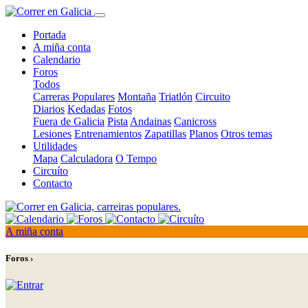
Portada
A miña conta
Calendario
Foros
Todos
Carreras Populares
Montaña
Triatlón
Circuito
Diarios
Kedadas
Fotos
Fuera de Galicia
Pista
Andainas
Canicross
Lesiones
Entrenamientos
Zapatillas
Planos
Otros temas
Utilidades
Mapa
Calculadora
O Tempo
Circuíto
Contacto
A miña conta
Foros ›