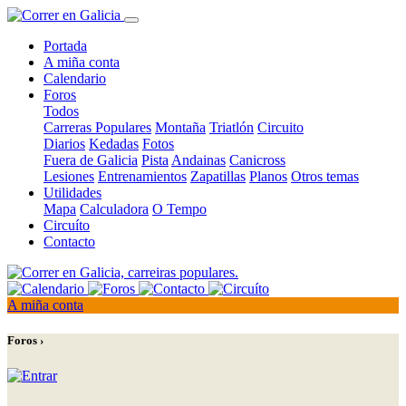
Portada
A miña conta
Calendario
Foros
Todos
Carreras Populares
Montaña
Triatlón
Circuito
Diarios
Kedadas
Fotos
Fuera de Galicia
Pista
Andainas
Canicross
Lesiones
Entrenamientos
Zapatillas
Planos
Otros temas
Utilidades
Mapa
Calculadora
O Tempo
Circuíto
Contacto
A miña conta
Foros ›