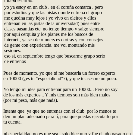
mra94 escribió:
yo ya estoy en un club , en el coruña comarca , pero
por estudios y que las pistas donde entrena el grupo
me quedna muy lejos ( yo vivo en oleiros y ellos
entrenan en las pistas de la universidad) pues entre
clases pasantias etc, no tengo tiempo y salgo siempre
por aqui cerquita y los planes me los buscos de
internet , ya sea de runners.es o otras y con consejos
de gente con experiencia, me voi montando mis
sesiones.
eso si, en septiembre tengo que buscarme grupo serio
de entrenos
Pues de momento, yo que tú me buscaría un forero experto
en 10000 (¿es tu "especialidad"?), y que te asesore un poco.
Yo tengo mi idea para entrenar para un 10000... Pero no soy
de los más expertos... Y mis tiempos son más bien malos
(por mi peso, más que nada).
Intenta que, ya que no entrenas con el club, por lo menos te
den un plan adecuado para tí, para que puedas ejecutarlo por
tu cuenta.
mi especialidad no es que sea , solo hice uno y fue el año pasado en