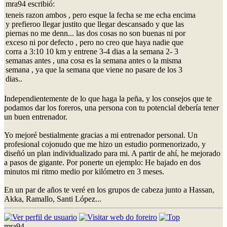
mra94 escribió:
teneis razon ambos , pero esque la fecha se me echa encima
y prefieroo llegar justito que llegar descansado y que las
piernas no me denn... las dos cosas no son buenas ni por
exceso ni por defecto , pero no creo que haya nadie que
corra a 3:10 10 km y entrene 3-4 dias a la semana 2- 3
semanas antes , una cosa es la semana antes o la misma
semana , ya que la semana que viene no pasare de los 3
dias..
Independientemente de lo que haga la peña, y los consejos que te
podamos dar los foreros, una persona con tu potencial debería tener
un buen entrenador.
Yo mejoré bestialmente gracias a mi entrenador personal. Un
profesional cojonudo que me hizo un estudio pormenorizado, y
diseñó un plan individualizado para mi. A partir de ahí, he mejorado
a pasos de gigante. Por ponerte un ejemplo: He bajado en dos
minutos mi ritmo medio por kilómetro en 3 meses.
En un par de años te veré en los grupos de cabeza junto a Hassan,
Akka, Ramallo, Santi López...
mra94