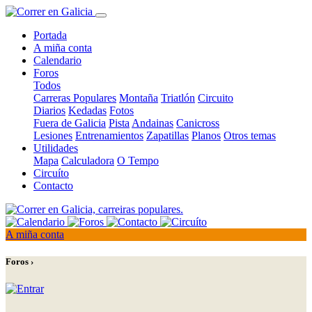
Portada
A miña conta
Calendario
Foros
Todos
Carreras Populares
Montaña
Triatlón
Circuito
Diarios
Kedadas
Fotos
Fuera de Galicia
Pista
Andainas
Canicross
Lesiones
Entrenamientos
Zapatillas
Planos
Otros temas
Utilidades
Mapa
Calculadora
O Tempo
Circuíto
Contacto
A miña conta
Foros ›