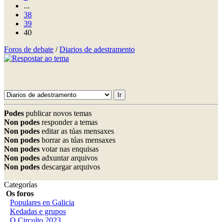
...
38
39
40
Foros de debate
/
Diarios de adestramento
Podes
publicar novos temas
Non podes
responder a temas
Non podes
editar as túas mensaxes
Non podes
borrar as túas mensaxes
Non podes
votar nas enquisas
Non podes
adxuntar arquivos
Non podes
descargar arquivos
Categorías
Os foros
Populares en Galicia
Kedadas e grupos
O Circuíto 2023