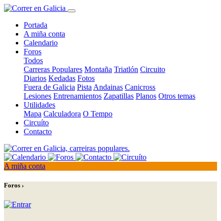
Portada
A miña conta
Calendario
Foros
Todos
Carreras Populares
Montaña
Triatlón
Circuito
Diarios
Kedadas
Fotos
Fuera de Galicia
Pista
Andainas
Canicross
Lesiones
Entrenamientos
Zapatillas
Planos
Otros temas
Utilidades
Mapa
Calculadora
O Tempo
Circuíto
Contacto
A miña conta
Foros ›