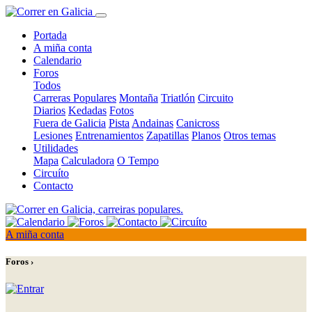
Portada
A miña conta
Calendario
Foros
Todos
Carreras Populares
Montaña
Triatlón
Circuito
Diarios
Kedadas
Fotos
Fuera de Galicia
Pista
Andainas
Canicross
Lesiones
Entrenamientos
Zapatillas
Planos
Otros temas
Utilidades
Mapa
Calculadora
O Tempo
Circuíto
Contacto
A miña conta
Foros ›