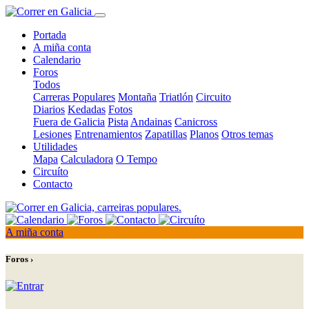
Portada
A miña conta
Calendario
Foros
Todos
Carreras Populares
Montaña
Triatlón
Circuito
Diarios
Kedadas
Fotos
Fuera de Galicia
Pista
Andainas
Canicross
Lesiones
Entrenamientos
Zapatillas
Planos
Otros temas
Utilidades
Mapa
Calculadora
O Tempo
Circuíto
Contacto
A miña conta
Foros ›