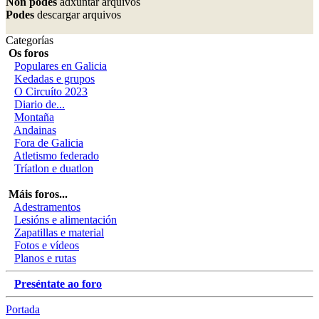
Non podes
adxuntar arquivos
Podes
descargar arquivos
Categorías
Os foros
Populares en Galicia
Kedadas e grupos
O Circuíto 2023
Diario de...
Montaña
Andainas
Fora de Galicia
Atletismo federado
Tríatlon e duatlon
Máis foros...
Adestramentos
Lesións e alimentación
Zapatillas e material
Fotos e vídeos
Planos e rutas
Preséntate ao foro
Portada