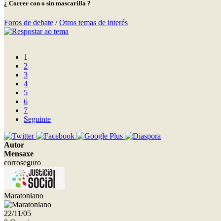
¿ Correr con o sin mascarilla ?
Foros de debate
/
Otros temas de interés
1
2
3
4
5
6
7
Seguinte
Autor
Mensaxe
corroseguro
Maratoniano
22/11/05