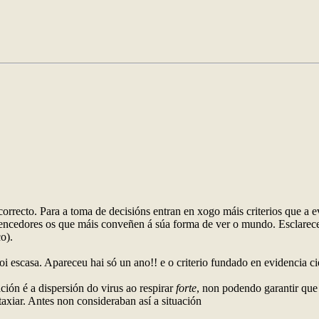
orrecto. Para a toma de decisións entran en xogo máis criterios que a e
 vencedores os que máis conveñen á súa forma de ver o mundo. Esclarece
o).
oi escasa. Apareceu hai só un ano!! e o criterio fundado en evidencia cie
ión é a dispersión do virus ao respirar
forte
, non podendo garantir que 
axiar. Antes non consideraban así a situación