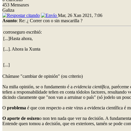
453 Mensaxes
Galiza
Mar, 26 Xan 2021, 7:06
Asunto
: Re: ¿ Correr con o sin mascarilla ?
corroseguro escribió:
[...]Hasta ahora,
[...]. Ahora la Xunta
[...]
Chámase "cambiar de opinión" (ou criterio)
Na miña opinión, se o fundamento é a
evidencia científica
, paréceme c
teñen a responsabilidade teñen en conta tódolos factores, resultando
dicindo claramente que "non van a arruinar o país" (só jodelo un pouc
O
problema
é que con respecto a este virus a evidencia científica é m
O aporte de osíxen
o non ten nada que ver na decisión. A fundamentac
Entende quen tomou a decisión, que en exteriores, tamén se pode cont