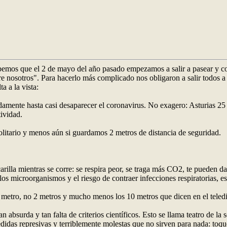
bemos que el 2 de mayo del año pasado empezamos a salir a pasear y cor
tre nosotros". Para hacerlo más complicado nos obligaron a salir todos 
a a la vista:
mente hasta casi desaparecer el coronavirus. No exagero: Asturias 25 d
ividad.
olitario y menos aún si guardamos 2 metros de distancia de seguridad.
lla mientras se corre: se respira peor, se traga más CO2, te pueden dar
 los microorganismos y el riesgo de contraer infecciones respiratorias, es
1 metro, no 2 metros y mucho menos los 10 metros que dicen en el teledi
surda y tan falta de criterios científicos. Esto se llama teatro de la s
as represivas y terriblemente molestas que no sirven para nada: toque 