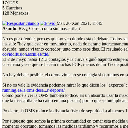
17/12/19
5 Carreiras
128 Mensaxes
Mar, 26 Xan 2021, 15:45
Asunto
: Re: ¿ Correr con o sin mascarilla ?
No es por ofender, pero es que no veo donde está el debate. Todos sa
insistió: "hay que estar en movimiento, nada de parar e interactuar en
absurda, nunca vi tanto corredor junto como esos días. El resultado salt
coviddifusion.isciii.es/fdd/
El 2 de mayo había 1213 contagios y la curva siguió bajando estupenda
la semana y eso que se hacían muchas PCR, menos de un 1% de posit
No hay debate posible, el coronavirus no se contagia si corremos en s
Si no os vale la evidencia podemos mirar lo que dicen los "expertos":
running.es/la-oms-desa...r-deporte/
Como podéis ver la OMS también lo dice. Es un absurdo usar la mascari
que la mascarilla te ha caído en una piscina) por lo que se multiplican
Po cierto, la OMS reduce la distancia física de seguridad a al menos 
Por supuesto que somos la primera comunidad en tomar esta medida tan ab
momento oportuno, tomamos las medidas tardísimo y recurrimos a medid