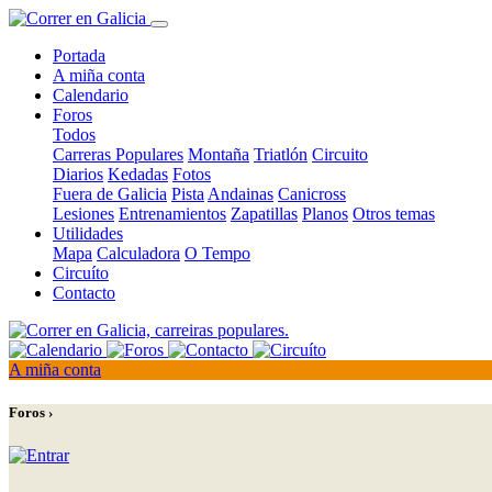
Portada
A miña conta
Calendario
Foros
Todos
Carreras Populares
Montaña
Triatlón
Circuito
Diarios
Kedadas
Fotos
Fuera de Galicia
Pista
Andainas
Canicross
Lesiones
Entrenamientos
Zapatillas
Planos
Otros temas
Utilidades
Mapa
Calculadora
O Tempo
Circuíto
Contacto
A miña conta
Foros ›