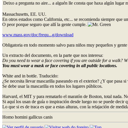
Deixo a pregunta no aire... a alguén lle consta que haxa algún luga
Massachusetts, EE. UU.
En otros estados como California, etc... se recomienda siempre que un
O peor porque seguro que allí la gente cumple.
www.mass.gov/doc/frequ...g/download
Obligatoria en todo momento salvo para niños muy pequeños y gente 
Un extracto del documento, en la parte que nos interesa:
Do you need to wear a face covering if you are outside for a walk? Wh
You must wear a mask or face covering in all public locations.
White and in bottle. Traducido:
¿Se necesita llevar mascarilla paseando en el exterior? ¿Y que pasa si
Se debe usar la mascarilla en todos los lugares públicos.
Harvard, el MIT y para rematarlo el maratón de Boston, total nada. N
Si aquí los usan de guía o inspiración desde luego no se puede decir q
Lo que si es de traca es que a estas alturas, con la relajación de medi
Homo homini gallicus canis