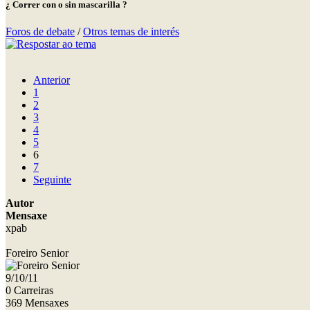
¿ Correr con o sin mascarilla ?
Foros de debate
/
Otros temas de interés
Anterior
1
2
3
4
5
6
7
Seguinte
Autor
Mensaxe
xpab
Foreiro Senior
9/10/11
0 Carreiras
369 Mensaxes