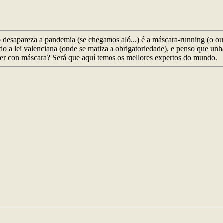
do desapareza a pandemia (se chegamos aló...) é a máscara-running (o ou
ando a lei valenciana (onde se matiza a obrigatoriedade), e penso que u
rer con máscara? Será que aquí temos os mellores expertos do mundo.