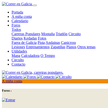
Portada
A miña conta
Calendario
Foros
Todos
Carreras Populares
Montaña
Triatlón
Circuito
Diarios
Kedadas
Fotos
Fuera de Galicia
Pista
Andainas
Canicross
Lesiones
Entrenamientos
Zapatillas
Planos
Otros temas
Utilidades
Mapa
Calculadora
O Tempo
Circuíto
Contacto
A miña conta
Foros ›