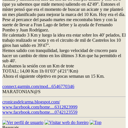
(que ya sabemos que mide menos) saliendo en 42'49''. Entones el
míster pensó que era el momento de buscar un acicate y me planteó
un mes planificado para mejorar la marca del 10 Km. Hoy era el día.
Pese al percance del pasado martes me encontraba bien y con la
suerte de llevar a Fran Lago de liebre y la ayuda de Fernando
Pombo y Juan Rodríguez.
He calentado 3 Km y luego la idea era estar sobre los 40' pelados, El
trabajo realizado se nota y en el circuito de mil de Castrelos los 10
giros han salido en 39'47''.
Hemos salido con tranquilidad, luego velocidad de crucero para
hacer un cambio de ritmo en los últimos 3 Km que ha permitido el
sub 40'.
Acabamos la sesión con un Km de trote
TOTAL; 14,00 Km 1h 01'03'' (4'21''/Km)
Ahora el siguiente objetivo en pocas semanas un 15 Km.
connect.garmin.com/mod...6546770346
MARATONIAN@S
cronicasdelcarma.blogspot.com/
www.facebook.com/home....6312823999
www.facebook.com/home....0742123559
Beauvais