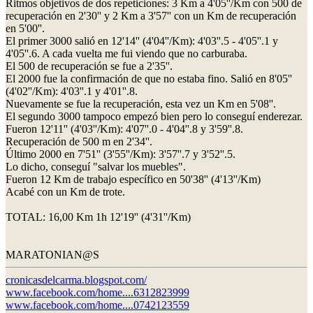
Ritmos objetivos de dos repeticiones: 3 Km a 4'05''/Km con 500 de
recuperación en 2'30'' y 2 Km a 3'57'' con un Km de recuperación
en 5'00''.
El primer 3000 salió en 12'14'' (4'04''/Km): 4'03''.5 - 4'05''.1 y
4'05''.6. A cada vuelta me fui viendo que no carburaba.
El 500 de recuperación se fue a 2'35''.
El 2000 fue la confirmación de que no estaba fino. Salió en 8'05''
(4'02''/Km): 4'03''.1 y 4'01''.8.
Nuevamente se fue la recuperación, esta vez un Km en 5'08''.
El segundo 3000 tampoco empezó bien pero lo conseguí enderezar.
Fueron 12'11'' (4'03''/Km): 4'07''.0 - 4'04''.8 y 3'59''.8.
Recuperación de 500 m en 2'34''.
Último 2000 en 7'51'' (3'55''/Km): 3'57''.7 y 3'52''.5.
Lo dicho, conseguí "salvar los muebles".
Fueron 12 Km de trabajo específico en 50'38'' (4'13''/Km)
Acabé con un Km de trote.
TOTAL: 16,00 Km 1h 12'19'' (4'31''/Km)
MARATONIAN@S
cronicasdelcarma.blogspot.com/
www.facebook.com/home....6312823999
www.facebook.com/home....0742123559