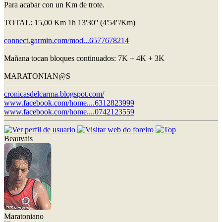
Para acabar con un Km de trote.
TOTAL: 15,00 Km 1h 13'30'' (4'54''/Km)
connect.garmin.com/mod...6577678214
Mañana tocan bloques continuados: 7K + 4K + 3K
MARATONIAN@S
cronicasdelcarma.blogspot.com/
www.facebook.com/home....6312823999
www.facebook.com/home....0742123559
Beauvais
Maratoniano