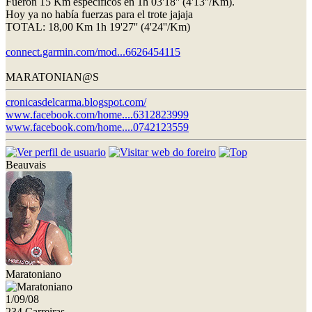
Fueron 15 Km específicos en 1h 03'18'' (4'13''/Km).
Hoy ya no había fuerzas para el trote jajaja
TOTAL: 18,00 Km 1h 19'27'' (4'24''/Km)
connect.garmin.com/mod...6626454115
MARATONIAN@S
cronicasdelcarma.blogspot.com/
www.facebook.com/home....6312823999
www.facebook.com/home....0742123559
Beauvais
Maratoniano
1/09/08
234 Carreiras