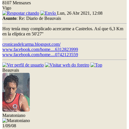
8107 Mensaxes
Vigo
Lun, 26 Abr 2021, 12:08
Asunto
: Re: Diario de Beauvais
Hoy tenía muy complicado acercarme a Castrelos. Así que 6,3 Km
en la elíptica en 50'27''
cronicasdelcarma.blogspot.com/
www.facebook.com/home....6312823999
www.facebook.com/home....0742123559
Beauvais
Maratoniano
1/09/08