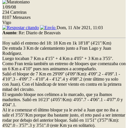
1/09/08
234 Carreiras
8107 Mensaxes
Vigo
Dom, 11 Abr 2021, 11:03
Asunto
: Re: Diario de Beauvais
Hoy salió el entreno del 18: 18 Km en 1k 18'18'' (4'21''/Km)
De entrada 3 Km de calentamiento junto a Fran Lago y Juan
Rodríguez.
Luego tocaban 7 Km a 4'15'' + 4 Km a 4'05'' + 3 Km a 3'55''.
Como Fran tenía también un entreno de bloques que comenzaba con
un 6 Km a 4'10'' pues nos animamos a acompañarlo.
Salió el bloque de 7 Km en 29'09'' (4'09''/Km): 4'09''.2 - 4'09''.1 -
4'10''.3 - 4'09''.7 - 4'10''.4 - 4'12''.4 y 4'08''.2 (este último ya solo
con Juan). Con el hándicap de tener viento en contra en la primera
mitad del circuito.
El segundo bloque nos ceñimos a lo marcado, que ya íbamos
maduritos. Salió en 16'23'' (4'05''/Km): 4'05''.7 - 4'06''.1 - 4'07''.0 y
4'04''.1.
Al ir a comenzar el último bloque ya le avisé a Juan que no iba a
salir el 3'55''/Km porque iba bastante justo, el reto pasó a ser intentar
rodar por debajo del anterior bloque. Salió en 11'51'' (3'57''/Km):
4'02''.0 - 3'57''.3 y 3'51''.0 (este Km ya en solitario).