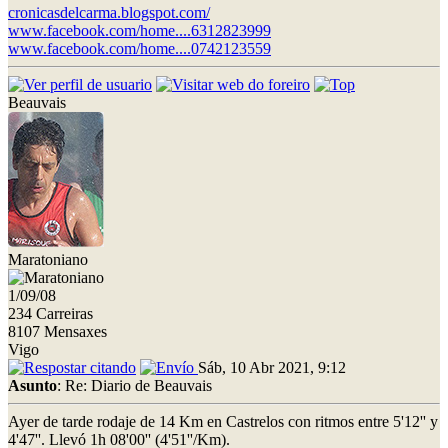
cronicasdelcarma.blogspot.com/
www.facebook.com/home....6312823999
www.facebook.com/home....0742123559
Beauvais
Maratoniano
1/09/08
234 Carreiras
8107 Mensaxes
Vigo
Sáb, 10 Abr 2021, 9:12
Asunto
: Re: Diario de Beauvais
Ayer de tarde rodaje de 14 Km en Castrelos con ritmos entre 5'12'' y
4'47''. Llevó 1h 08'00'' (4'51''/Km).