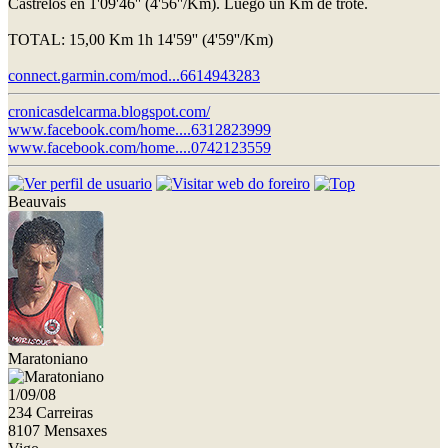
Castrelos en 1'09'46'' (4'56''/Km). Luego un Km de trote.
TOTAL: 15,00 Km 1h 14'59'' (4'59''/Km)
connect.garmin.com/mod...6614943283
cronicasdelcarma.blogspot.com/
www.facebook.com/home....6312823999
www.facebook.com/home....0742123559
Beauvais
Maratoniano
1/09/08
234 Carreiras
8107 Mensaxes