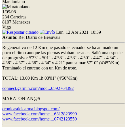
Maratoniano
1/09/08
234 Carreiras
8107 Mensaxes
Vigo
Lun, 12 Abr 2021, 10:39
Asunto
: Re: Diario de Beauvais
Regenerativo de 12 Km que pasado el ecuador se ha animado un
poco el ritmo aunque las piernas estaban pesadas. Salió una especie
de progresivo: 5'23'' - 501'' - 4'58'' - 4'53'' - 4'50'' - 4'47'' - 4'34'' -
4'36'' - 4'37'' - 4'36'' - 4'34'' y 4'21'' para sumar 57'10'' (4'45''/Km).
Terminado el entreno con un Km de trote.
TOTAL: 13,00 Km 1h 03'01'' (4'50''/Km)
connect.garmin.com/mod...6592764392
MARATONIAN@S
cronicasdelcarma.blogspot.com/
www.facebook.com/home....6312823999
www.facebook.com/home....0742123559