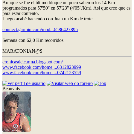
Aunque se fue el último bloque un poco salieron los 14 Km
programados para 57'50'' en 57'23'' (4'05''/Km). Así que creo que es
para estar contento.
Luego acabé haciendo con Juan un Km de trote.
connect.garmin.com/mod...6586427895
Semana con 62,0 Km recorridos
MARATONIAN@S
cronicasdelcarma.blogspot.com/
www.facebook.com/home....6312823999
www.facebook.com/home....0742123559
Beauvais