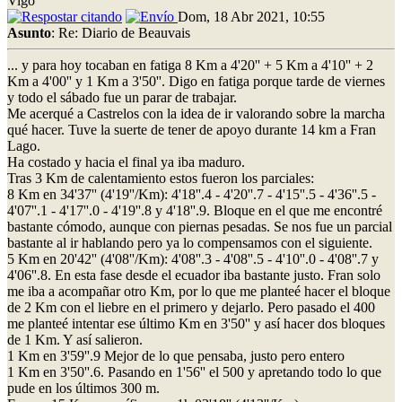
Vigo
Dom, 18 Abr 2021, 10:55
Asunto
: Re: Diario de Beauvais
... y para hoy tocaban en fatiga 8 Km a 4'20'' + 5 Km a 4'10'' + 2
Km a 4'00'' y 1 Km a 3'50''. Digo en fatiga porque tarde de viernes
y todo el sábado fue un parar de trabajar.
Me acerqué a Castrelos con la idea de ir valorando sobre la marcha
qué hacer. Tuve la suerte de tener de apoyo durante 14 km a Fran
Lago.
Ha costado y hacia el final ya iba maduro.
Tras 3 Km de calentamiento estos fueron los parciales:
8 Km en 34'37'' (4'19''/Km): 4'18''.4 - 4'20''.7 - 4'15''.5 - 4'36''.5 -
4'07''.1 - 4'17''.0 - 4'19''.8 y 4'18''.9. Bloque en el que me encontré
bastante cómodo, aunque con piernas pesadas. Se nos fue un parcial
bastante al ir hablando pero ya lo compensamos con el siguiente.
5 Km en 20'42'' (4'08''/Km): 4'08''.3 - 4'08''.5 - 4'10''.0 - 4'08''.7 y
4'06''.8. En esta fase desde el ecuador iba bastante justo. Fran solo
me iba a acompañar otro Km, por lo que me planteé hacer el bloque
de 2 Km con el liebre en el primero y dejarlo. Pero pasado el 400
me planteé intentar ese último Km en 3'50'' y así hacer dos bloques
de 1 Km. Y así salieron.
1 Km en 3'59''.9 Mejor de lo que pensaba, justo pero entero
1 Km en 3'50''.6. Pasando en 1'56'' el 500 y apretando todo lo que
pude en los últimos 300 m.