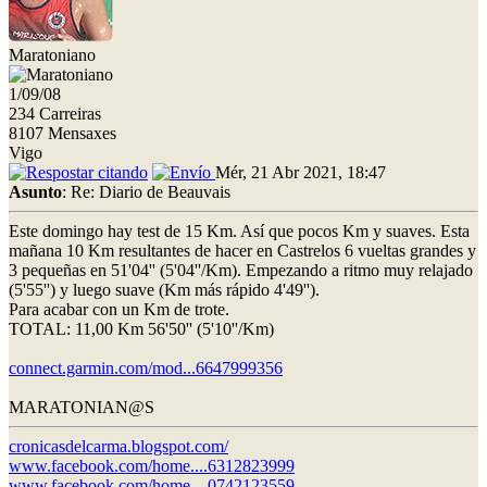
Maratoniano
1/09/08
234 Carreiras
8107 Mensaxes
Vigo
Mér, 21 Abr 2021, 18:47
Asunto
: Re: Diario de Beauvais
Este domingo hay test de 15 Km. Así que pocos Km y suaves. Esta
mañana 10 Km resultantes de hacer en Castrelos 6 vueltas grandes y
3 pequeñas en 51'04'' (5'04''/Km). Empezando a ritmo muy relajado
(5'55'') y luego suave (Km más rápido 4'49'').
Para acabar con un Km de trote.
TOTAL: 11,00 Km 56'50'' (5'10''/Km)
connect.garmin.com/mod...6647999356
MARATONIAN@S
cronicasdelcarma.blogspot.com/
www.facebook.com/home....6312823999
www.facebook.com/home....0742123559