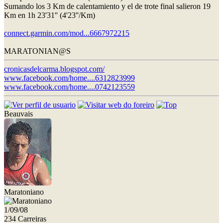
Sumando los 3 Km de calentamiento y el de trote final salieron 19
Km en 1h 23'31'' (4'23''/Km)
connect.garmin.com/mod...6667972215
MARATONIAN@S
cronicasdelcarma.blogspot.com/
www.facebook.com/home....6312823999
www.facebook.com/home....0742123559
Beauvais
Maratoniano
1/09/08
234 Carreiras