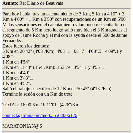
Asunto
: Re: Diario de Beauvais
Para hoy había, tras un calentamiento de 3 Km, 5 Km a 4'10'' + 3
Km a 4'00'' + 1 Km a 3'50'' con recuperaciones de un Km en 5'00''.
Malas sensaciones en el calentamiento y tampoco me sentía fino en
el segmento de 5 Km pero luego salió muy bien el 3 Km gracias al
apoyo de Jaime Rocha y el mil con la ayuda desde el 500 de Jaime
Fernández.
Estos fueron los tiempos:
5 Km en 20'42'' (4'08''/Km): 4'08''.1 - 08''.7 - 4'08''.5 - 4'09''.1 y
4'08''2.
1 Km en 4'54''
3 Km en 11'43'' (3'54''/Km): 3'53''.9 - 3'54''.1 y 3'55''.1
1 Km en 4'49''
1 Km en 3'43''.1
1 Km en 4'52''.
Salió el trabajo específico de 12 Km en 50'45'' (4'13''/Km).
Terminé la sesión con un Km de trote.
TOTAL: 16,00 Km 1h 11'01'' (4'26''/Km
connect.garmin.com/mod...6564006126
MARATONIAN@S