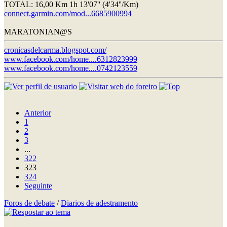
TOTAL: 16,00 Km 1h 13'07'' (4'34''/Km)
connect.garmin.com/mod...6685900994
MARATONIAN@S
cronicasdelcarma.blogspot.com/
www.facebook.com/home....6312823999
www.facebook.com/home....0742123559
Anterior
1
2
3
...
322
323
324
Seguinte
Foros de debate
/
Diarios de adestramento