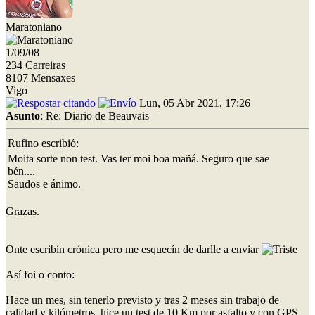
Maratoniano
1/09/08
234 Carreiras
8107 Mensaxes
Vigo
Lun, 05 Abr 2021, 17:26
Asunto
: Re: Diario de Beauvais
Rufino escribió:
Moita sorte non test. Vas ter moi boa mañá. Seguro que sae
bén....
Saudos e ánimo.
Grazas.
Onte escribín crónica pero me esquecín de darlle a enviar
Así foi o conto:
Hace un mes, sin tenerlo previsto y tras 2 meses sin trabajo de
calidad y kilómetros, hice un test de 10 Km por asfalto y con GPS