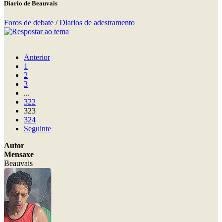
Diario de Beauvais
Foros de debate
/
Diarios de adestramento
Anterior
1
2
3
...
322
323
324
Seguinte
Autor
Mensaxe
Beauvais