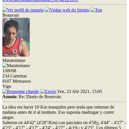
Beauvais
Maratoniano
1/09/08
234 Carreiras
8107 Mensaxes
Vigo
Ven, 23 Abr 2021, 15:05
Asunto
: Re: Diario de Beauvais
La idea era hacer 10 Km tranquilos pero tenía que entrenar de
mañana antes de ir al instituto. Eso suponía madrugar y correr
alegre.
Salieron en 44'42'' (4'28''/Km) con parciales en 4'58¡¡ 4'44'' - 4'27'' -
4'23'' - 4'17'' - 4'17'' - 4'24'' - 4'27'' - 4¡19¡¡ y 4'25''. Los últimos 5