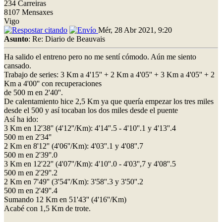
234 Carreiras
8107 Mensaxes
Vigo
Mér, 28 Abr 2021, 9:20
Asunto
: Re: Diario de Beauvais
Ha salido el entreno pero no me sentí cómodo. Aún me siento
cansado.
Trabajo de series: 3 Km a 4'15'' + 2 Km a 4'05'' + 3 Km a 4'05'' + 2
Km a 4'00'' con recuperaciones
de 500 m en 2'40''.
De calentamiento hice 2,5 Km ya que quería empezar los tres miles
desde el 500 y así tocaban los dos miles desde el puente
Así ha ido:
3 Km en 12'38'' (4'12''/Km): 4'14''.5 - 4'10''.1 y 4'13''.4
500 m en 2'34''
2 Km en 8'12'' (4'06''/Km): 4'03''.1 y 4'08''.7
500 m en 2'39''.0
3 Km en 12'22'' (4'07''/Km): 4'10''.0 - 4'03'',7 y 4'08''.5
500 m en 2'29''.2
2 Km en 7'49'' (3'54''/Km): 3'58''.3 y 3'50''.2
500 m en 2'49''.4
Sumando 12 Km en 51'43'' (4'16''/Km)
Acabé con 1,5 Km de trote.