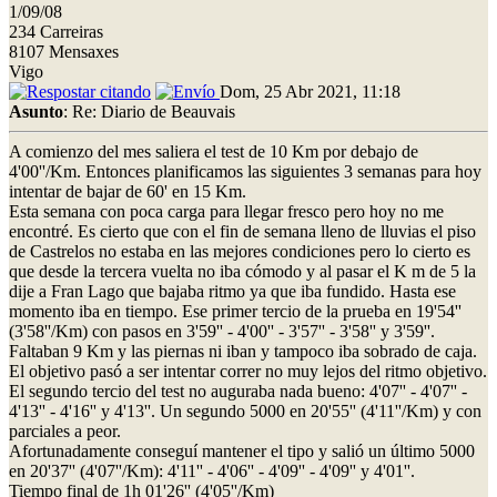
1/09/08
234 Carreiras
8107 Mensaxes
Vigo
Dom, 25 Abr 2021, 11:18
Asunto
: Re: Diario de Beauvais
A comienzo del mes saliera el test de 10 Km por debajo de
4'00''/Km. Entonces planificamos las siguientes 3 semanas para hoy
intentar de bajar de 60' en 15 Km.
Esta semana con poca carga para llegar fresco pero hoy no me
encontré. Es cierto que con el fin de semana lleno de lluvias el piso
de Castrelos no estaba en las mejores condiciones pero lo cierto es
que desde la tercera vuelta no iba cómodo y al pasar el K m de 5 la
dije a Fran Lago que bajaba ritmo ya que iba fundido. Hasta ese
momento iba en tiempo. Ese primer tercio de la prueba en 19'54''
(3'58''/Km) con pasos en 3'59'' - 4'00'' - 3'57'' - 3'58'' y 3'59''.
Faltaban 9 Km y las piernas ni iban y tampoco iba sobrado de caja.
El objetivo pasó a ser intentar correr no muy lejos del ritmo objetivo.
El segundo tercio del test no auguraba nada bueno: 4'07'' - 4'07'' -
4'13'' - 4'16'' y 4'13''. Un segundo 5000 en 20'55'' (4'11''/Km) y con
parciales a peor.
Afortunadamente conseguí mantener el tipo y salió un último 5000
en 20'37'' (4'07''/Km): 4'11'' - 4'06'' - 4'09'' - 4'09'' y 4'01''.
Tiempo final de 1h 01'26'' (4'05''/Km)