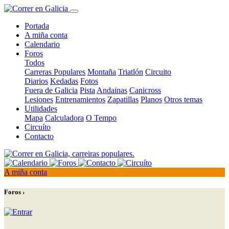
Portada
A miña conta
Calendario
Foros
Todos
Carreras Populares
Montaña
Triatlón
Circuito
Diarios
Kedadas
Fotos
Fuera de Galicia
Pista
Andainas
Canicross
Lesiones
Entrenamientos
Zapatillas
Planos
Otros temas
Utilidades
Mapa
Calculadora
O Tempo
Circuíto
Contacto
A miña conta
Foros ›