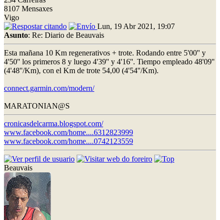
8107 Mensaxes
Vigo
Lun, 19 Abr 2021, 19:07
Asunto
: Re: Diario de Beauvais
Esta mañana 10 Km regenerativos + trote. Rodando entre 5'00'' y
4'50'' los primeros 8 y luego 4'39'' y 4'16''. Tiempo empleado 48'09''
(4'48''/Km), con el Km de trote 54,00 (4'54''/Km).
connect.garmin.com/modern/
MARATONIAN@S
cronicasdelcarma.blogspot.com/
www.facebook.com/home....6312823999
www.facebook.com/home....0742123559
Beauvais