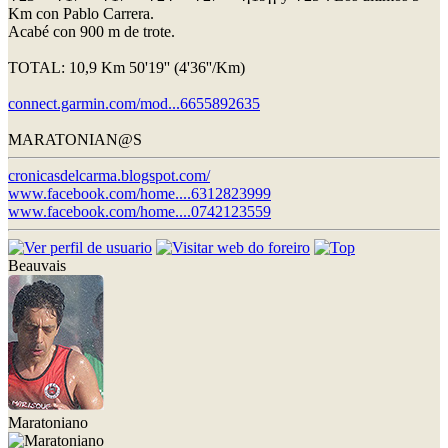
Km con Pablo Carrera.
Acabé con 900 m de trote.
TOTAL: 10,9 Km 50'19'' (4'36''/Km)
connect.garmin.com/mod...6655892635
MARATONIAN@S
cronicasdelcarma.blogspot.com/
www.facebook.com/home....6312823999
www.facebook.com/home....0742123559
Beauvais
Maratoniano