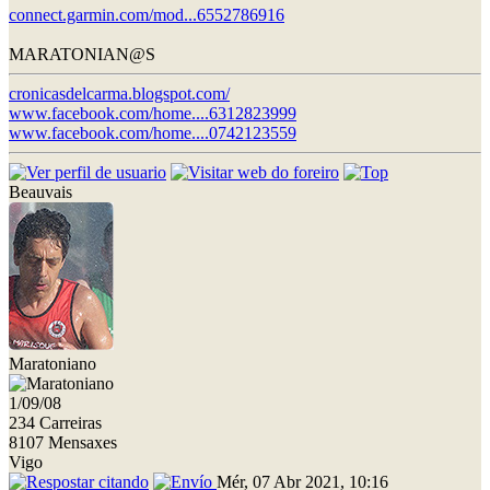
connect.garmin.com/mod...6552786916
MARATONIAN@S
cronicasdelcarma.blogspot.com/
www.facebook.com/home....6312823999
www.facebook.com/home....0742123559
Beauvais
Maratoniano
1/09/08
234 Carreiras
8107 Mensaxes
Vigo
Mér, 07 Abr 2021, 10:16