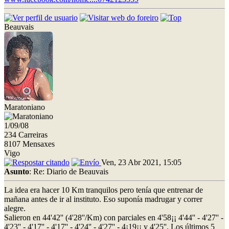
Beauvais
Maratoniano
1/09/08
234 Carreiras
8107 Mensaxes
Vigo
Ven, 23 Abr 2021, 15:05
Asunto
: Re: Diario de Beauvais
La idea era hacer 10 Km tranquilos pero tenía que entrenar de
mañana antes de ir al instituto. Eso suponía madrugar y correr
alegre.
Salieron en 44'42'' (4'28''/Km) con parciales en 4'58¡¡ 4'44'' - 4'27'' -
4'23'' - 4'17'' - 4'17'' - 4'24'' - 4'27'' - 4¡19¡¡ y 4'25''. Los últimos 5