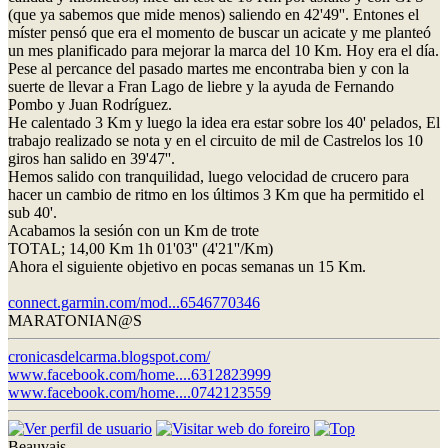
(que ya sabemos que mide menos) saliendo en 42'49''. Entones el
míster pensó que era el momento de buscar un acicate y me planteó
un mes planificado para mejorar la marca del 10 Km. Hoy era el día.
Pese al percance del pasado martes me encontraba bien y con la
suerte de llevar a Fran Lago de liebre y la ayuda de Fernando
Pombo y Juan Rodríguez.
He calentado 3 Km y luego la idea era estar sobre los 40' pelados, El
trabajo realizado se nota y en el circuito de mil de Castrelos los 10
giros han salido en 39'47''.
Hemos salido con tranquilidad, luego velocidad de crucero para
hacer un cambio de ritmo en los últimos 3 Km que ha permitido el
sub 40'.
Acabamos la sesión con un Km de trote
TOTAL; 14,00 Km 1h 01'03'' (4'21''/Km)
Ahora el siguiente objetivo en pocas semanas un 15 Km.
connect.garmin.com/mod...6546770346
MARATONIAN@S
cronicasdelcarma.blogspot.com/
www.facebook.com/home....6312823999
www.facebook.com/home....0742123559
Beauvais