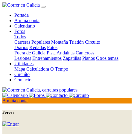
Portada
A miña conta
Calendario
Foros
Todos
Carreras Populares
Montaña
Triatlón
Circuito
Diarios
Kedadas
Fotos
Fuera de Galicia
Pista
Andainas
Canicross
Lesiones
Entrenamientos
Zapatillas
Planos
Otros temas
Utilidades
Mapa
Calculadora
O Tempo
Circuíto
Contacto
A miña conta
Foros ›