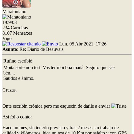
Maratoniano
1/09/08
234 Carreiras
8107 Mensaxes
Vigo
Lun, 05 Abr 2021, 17:26
Asunto
: Re: Diario de Beauvais
Rufino escribió:
Moita sorte non test. Vas ter moi boa mañá. Seguro que sae
bén....
Saudos e ánimo.
Grazas.
Onte escribín crónica pero me esquecín de darlle a enviar
Así foi o conto:
Hace un mes, sin tenerlo previsto y tras 2 meses sin trabajo de
calidad y kilómetros, hice un test de 10 Km por asfalto y con GPS