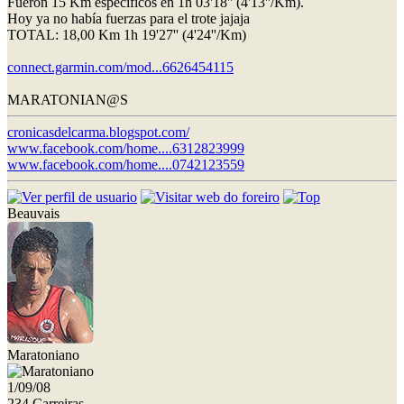
Fueron 15 Km específicos en 1h 03'18'' (4'13''/Km).
Hoy ya no había fuerzas para el trote jajaja
TOTAL: 18,00 Km 1h 19'27'' (4'24''/Km)
connect.garmin.com/mod...6626454115
MARATONIAN@S
cronicasdelcarma.blogspot.com/
www.facebook.com/home....6312823999
www.facebook.com/home....0742123559
Beauvais
Maratoniano
1/09/08
234 Carreiras