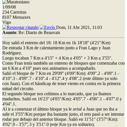
1/09/08
234 Carreiras
8107 Mensaxes
Vigo
Dom, 11 Abr 2021, 11:03
Asunto
: Re: Diario de Beauvais
Hoy salió el entreno del 18: 18 Km en 1k 18'18'' (4'21''/Km)
De entrada 3 Km de calentamiento junto a Fran Lago y Juan
Rodríguez.
Luego tocaban 7 Km a 4'15'' + 4 Km a 4'05'' + 3 Km a 3'55''.
Como Fran tenía también un entreno de bloques que comenzaba con
un 6 Km a 4'10'' pues nos animamos a acompañarlo.
Salió el bloque de 7 Km en 29'09'' (4'09''/Km): 4'09''.2 - 4'09''.1 -
4'10''.3 - 4'09''.7 - 4'10''.4 - 4'12''.4 y 4'08''.2 (este último ya solo
con Juan). Con el hándicap de tener viento en contra en la primera
mitad del circuito.
El segundo bloque nos ceñimos a lo marcado, que ya íbamos
maduritos. Salió en 16'23'' (4'05''/Km): 4'05''.7 - 4'06''.1 - 4'07''.0 y
4'04''.1.
Al ir a comenzar el último bloque ya le avisé a Juan que no iba a
salir el 3'55''/Km porque iba bastante justo, el reto pasó a ser intentar
rodar por debajo del anterior bloque. Salió en 11'51'' (3'57''/Km):
4'02''.0 - 3'57''.3 y 3'51''.0 (este Km ya en solitario).