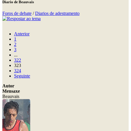
Diario de Beauvais
Foros de debate
/
Diarios de adestramento
Anterior
1
2
3
...
322
323
324
Seguinte
Autor
Mensaxe
Beauvais