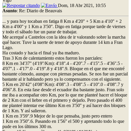
Vigo
Dom, 18 Abr 2021, 10:55
Asunto
: Re: Diario de Beauvais
... y para hoy tocaban en fatiga 8 Km a 4'20'' + 5 Km a 4'10'' + 2
Km a 4'00'' y 1 Km a 3'50''. Digo en fatiga porque tarde de viernes
y todo el sábado fue un parar de trabajar.
Me acerqué a Castrelos con la idea de ir valorando sobre la marcha
qué hacer. Tuve la suerte de tener de apoyo durante 14 km a Fran
Lago.
Ha costado y hacia el final ya iba maduro.
Tras 3 Km de calentamiento estos fueron los parciales:
8 Km en 34'37'' (4'19''/Km): 4'18''.4 - 4'20''.7 - 4'15''.5 - 4'36''.5 -
4'07''.1 - 4'17''.0 - 4'19''.8 y 4'18''.9. Bloque en el que me encontré
bastante cómodo, aunque con piernas pesadas. Se nos fue un parcial
bastante al ir hablando pero ya lo compensamos con el siguiente.
5 Km en 20'42'' (4'08''/Km): 4'08''.3 - 4'08''.5 - 4'10''.0 - 4'08''.7 y
4'06''.8. En esta fase desde el ecuador iba bastante justo. Fran solo
me iba a acompañar otro Km, por lo que me planteé hacer el bloque
de 2 Km con el liebre en el primero y dejarlo. Pero pasado el 400
me planteé intentar ese último Km en 3'50'' y así hacer dos bloques
de 1 Km. Y así salieron.
1 Km en 3'59''.9 Mejor de lo que pensaba, justo pero entero
1 Km en 3'50''.6. Pasando en 1'56'' el 500 y apretando todo lo que
pude en los últimos 300 m.