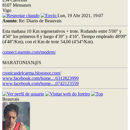
8107 Mensaxes
Vigo
Lun, 19 Abr 2021, 19:07
Asunto
: Re: Diario de Beauvais
Esta mañana 10 Km regenerativos + trote. Rodando entre 5'00'' y
4'50'' los primeros 8 y luego 4'39'' y 4'16''. Tiempo empleado 48'09''
(4'48''/Km), con el Km de trote 54,00 (4'54''/Km).
connect.garmin.com/modern/
MARATONIAN@S
cronicasdelcarma.blogspot.com/
www.facebook.com/home....6312823999
www.facebook.com/home....0742123559
Beauvais