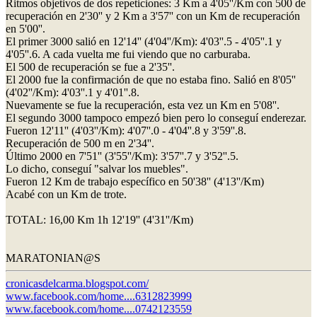
Ritmos objetivos de dos repeticiones: 3 Km a 4'05''/Km con 500 de
recuperación en 2'30'' y 2 Km a 3'57'' con un Km de recuperación
en 5'00''.
El primer 3000 salió en 12'14'' (4'04''/Km): 4'03''.5 - 4'05''.1 y
4'05''.6. A cada vuelta me fui viendo que no carburaba.
El 500 de recuperación se fue a 2'35''.
El 2000 fue la confirmación de que no estaba fino. Salió en 8'05''
(4'02''/Km): 4'03''.1 y 4'01''.8.
Nuevamente se fue la recuperación, esta vez un Km en 5'08''.
El segundo 3000 tampoco empezó bien pero lo conseguí enderezar.
Fueron 12'11'' (4'03''/Km): 4'07''.0 - 4'04''.8 y 3'59''.8.
Recuperación de 500 m en 2'34''.
Último 2000 en 7'51'' (3'55''/Km): 3'57''.7 y 3'52''.5.
Lo dicho, conseguí "salvar los muebles".
Fueron 12 Km de trabajo específico en 50'38'' (4'13''/Km)
Acabé con un Km de trote.
TOTAL: 16,00 Km 1h 12'19'' (4'31''/Km)
MARATONIAN@S
cronicasdelcarma.blogspot.com/
www.facebook.com/home....6312823999
www.facebook.com/home....0742123559