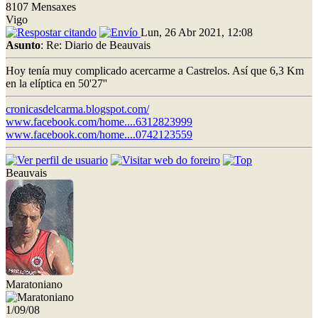
8107 Mensaxes
Vigo
Lun, 26 Abr 2021, 12:08
Asunto
: Re: Diario de Beauvais
Hoy tenía muy complicado acercarme a Castrelos. Así que 6,3 Km
en la elíptica en 50'27''
cronicasdelcarma.blogspot.com/
www.facebook.com/home....6312823999
www.facebook.com/home....0742123559
Beauvais
Maratoniano
1/09/08