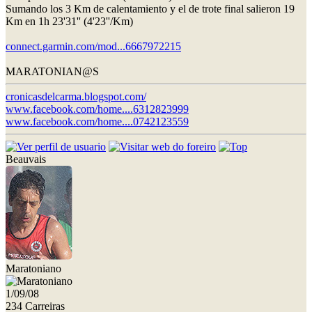
Sumando los 3 Km de calentamiento y el de trote final salieron 19
Km en 1h 23'31'' (4'23''/Km)
connect.garmin.com/mod...6667972215
MARATONIAN@S
cronicasdelcarma.blogspot.com/
www.facebook.com/home....6312823999
www.facebook.com/home....0742123559
Beauvais
Maratoniano
1/09/08
234 Carreiras