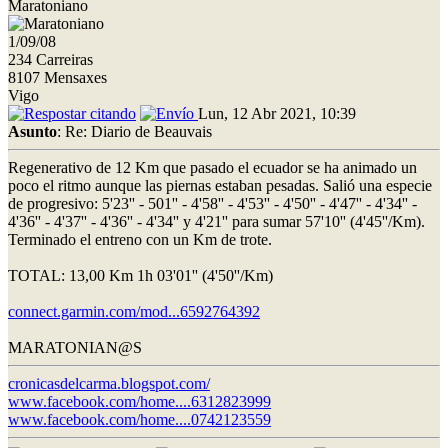
Maratoniano
1/09/08
234 Carreiras
8107 Mensaxes
Vigo
Lun, 12 Abr 2021, 10:39
Asunto
: Re: Diario de Beauvais
Regenerativo de 12 Km que pasado el ecuador se ha animado un
poco el ritmo aunque las piernas estaban pesadas. Salió una especie
de progresivo: 5'23'' - 501'' - 4'58'' - 4'53'' - 4'50'' - 4'47'' - 4'34'' -
4'36'' - 4'37'' - 4'36'' - 4'34'' y 4'21'' para sumar 57'10'' (4'45''/Km).
Terminado el entreno con un Km de trote.
TOTAL: 13,00 Km 1h 03'01'' (4'50''/Km)
connect.garmin.com/mod...6592764392
MARATONIAN@S
cronicasdelcarma.blogspot.com/
www.facebook.com/home....6312823999
www.facebook.com/home....0742123559