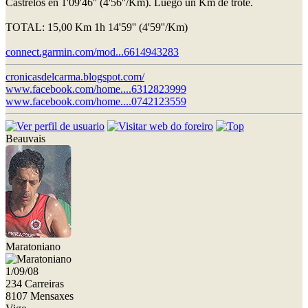
Castrelos en 1'09'46'' (4'56''/Km). Luego un Km de trote.
TOTAL: 15,00 Km 1h 14'59'' (4'59''/Km)
connect.garmin.com/mod...6614943283
cronicasdelcarma.blogspot.com/
www.facebook.com/home....6312823999
www.facebook.com/home....0742123559
Beauvais
Maratoniano
1/09/08
234 Carreiras
8107 Mensaxes