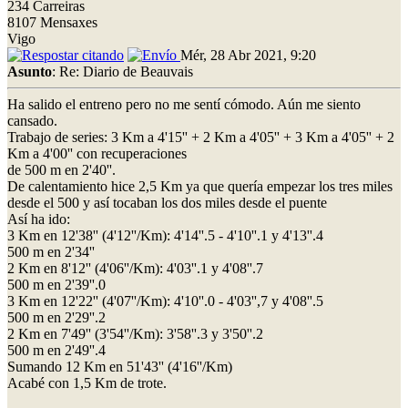
234 Carreiras
8107 Mensaxes
Vigo
Mér, 28 Abr 2021, 9:20
Asunto
: Re: Diario de Beauvais
Ha salido el entreno pero no me sentí cómodo. Aún me siento
cansado.
Trabajo de series: 3 Km a 4'15'' + 2 Km a 4'05'' + 3 Km a 4'05'' + 2
Km a 4'00'' con recuperaciones
de 500 m en 2'40''.
De calentamiento hice 2,5 Km ya que quería empezar los tres miles
desde el 500 y así tocaban los dos miles desde el puente
Así ha ido:
3 Km en 12'38'' (4'12''/Km): 4'14''.5 - 4'10''.1 y 4'13''.4
500 m en 2'34''
2 Km en 8'12'' (4'06''/Km): 4'03''.1 y 4'08''.7
500 m en 2'39''.0
3 Km en 12'22'' (4'07''/Km): 4'10''.0 - 4'03'',7 y 4'08''.5
500 m en 2'29''.2
2 Km en 7'49'' (3'54''/Km): 3'58''.3 y 3'50''.2
500 m en 2'49''.4
Sumando 12 Km en 51'43'' (4'16''/Km)
Acabé con 1,5 Km de trote.