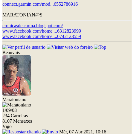
connect.garmin.com/mod...6552786916
MARATONIAN@S
cronicasdelcarma.blogspot.com/
www.facebook.com/home....6312823999
www.facebook.com/home....0742123559
Beauvais
Maratoniano
1/09/08
234 Carreiras
8107 Mensaxes
Vigo
Mér, 07 Abr 2021, 10:16