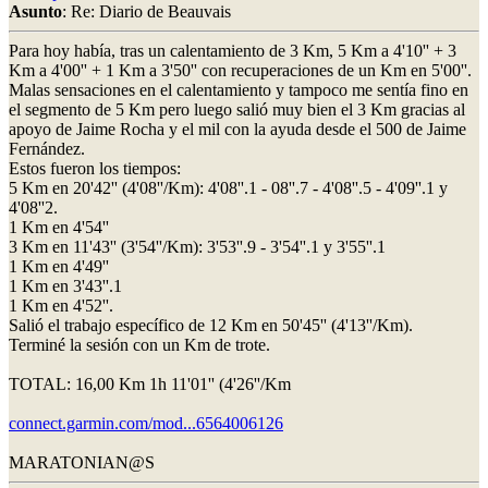
Asunto
: Re: Diario de Beauvais
Para hoy había, tras un calentamiento de 3 Km, 5 Km a 4'10'' + 3
Km a 4'00'' + 1 Km a 3'50'' con recuperaciones de un Km en 5'00''.
Malas sensaciones en el calentamiento y tampoco me sentía fino en
el segmento de 5 Km pero luego salió muy bien el 3 Km gracias al
apoyo de Jaime Rocha y el mil con la ayuda desde el 500 de Jaime
Fernández.
Estos fueron los tiempos:
5 Km en 20'42'' (4'08''/Km): 4'08''.1 - 08''.7 - 4'08''.5 - 4'09''.1 y
4'08''2.
1 Km en 4'54''
3 Km en 11'43'' (3'54''/Km): 3'53''.9 - 3'54''.1 y 3'55''.1
1 Km en 4'49''
1 Km en 3'43''.1
1 Km en 4'52''.
Salió el trabajo específico de 12 Km en 50'45'' (4'13''/Km).
Terminé la sesión con un Km de trote.
TOTAL: 16,00 Km 1h 11'01'' (4'26''/Km
connect.garmin.com/mod...6564006126
MARATONIAN@S