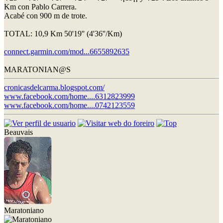
Km con Pablo Carrera.
Acabé con 900 m de trote.
TOTAL: 10,9 Km 50'19'' (4'36''/Km)
connect.garmin.com/mod...6655892635
MARATONIAN@S
cronicasdelcarma.blogspot.com/
www.facebook.com/home....6312823999
www.facebook.com/home....0742123559
Beauvais
Maratoniano