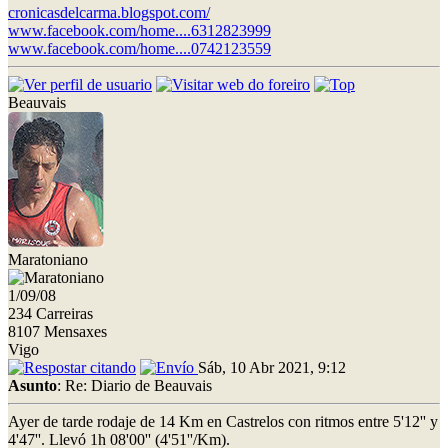
cronicasdelcarma.blogspot.com/
www.facebook.com/home....6312823999
www.facebook.com/home....0742123559
Beauvais
Maratoniano
1/09/08
234 Carreiras
8107 Mensaxes
Vigo
Sáb, 10 Abr 2021, 9:12
Asunto
: Re: Diario de Beauvais
Ayer de tarde rodaje de 14 Km en Castrelos con ritmos entre 5'12'' y
4'47''. Llevó 1h 08'00'' (4'51''/Km).