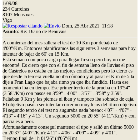
1/09/08
234 Carreiras
8107 Mensaxes
Vigo
Dom, 25 Abr 2021, 11:18
Asunto
: Re: Diario de Beauvais
A comienzo del mes saliera el test de 10 Km por debajo de
4'00''/Km. Entonces planificamos las siguientes 3 semanas para hoy
intentar de bajar de 60' en 15 Km.
Esta semana con poca carga para llegar fresco pero hoy no me
encontré. Es cierto que con el fin de semana lleno de lluvias el piso
de Castrelos no estaba en las mejores condiciones pero lo cierto es
que desde la tercera vuelta no iba cómodo y al pasar el K m de 5 la
dije a Fran Lago que bajaba ritmo ya que iba fundido. Hasta ese
momento iba en tiempo. Ese primer tercio de la prueba en 19'54''
(3'58''/Km) con pasos en 3'59'' - 4'00'' - 3'57'' - 3'58'' y 3'59''.
Faltaban 9 Km y las piernas ni iban y tampoco iba sobrado de caja.
El objetivo pasó a ser intentar correr no muy lejos del ritmo objetivo.
El segundo tercio del test no auguraba nada bueno: 4'07'' - 4'07'' -
4'13'' - 4'16'' y 4'13''. Un segundo 5000 en 20'55'' (4'11''/Km) y con
parciales a peor.
Afortunadamente conseguí mantener el tipo y salió un último 5000
en 20'37'' (4'07''/Km): 4'11'' - 4'06'' - 4'09'' - 4'09'' y 4'01''.
Tiempo final de 1h 01'26'' (4'05''/Km)