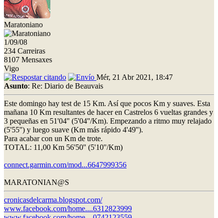
Maratoniano
1/09/08
234 Carreiras
8107 Mensaxes
Vigo
Mér, 21 Abr 2021, 18:47
Asunto
: Re: Diario de Beauvais
Este domingo hay test de 15 Km. Así que pocos Km y suaves. Esta
mañana 10 Km resultantes de hacer en Castrelos 6 vueltas grandes y
3 pequeñas en 51'04'' (5'04''/Km). Empezando a ritmo muy relajado
(5'55'') y luego suave (Km más rápido 4'49'').
Para acabar con un Km de trote.
TOTAL: 11,00 Km 56'50'' (5'10''/Km)
connect.garmin.com/mod...6647999356
MARATONIAN@S
cronicasdelcarma.blogspot.com/
www.facebook.com/home....6312823999
www.facebook.com/home....0742123559