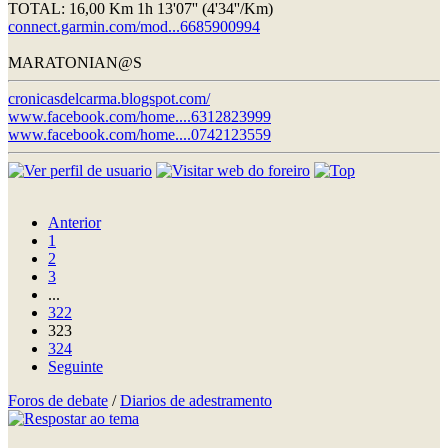
TOTAL: 16,00 Km 1h 13'07'' (4'34''/Km)
connect.garmin.com/mod...6685900994
MARATONIAN@S
cronicasdelcarma.blogspot.com/
www.facebook.com/home....6312823999
www.facebook.com/home....0742123559
Anterior
1
2
3
...
322
323
324
Seguinte
Foros de debate
/
Diarios de adestramento