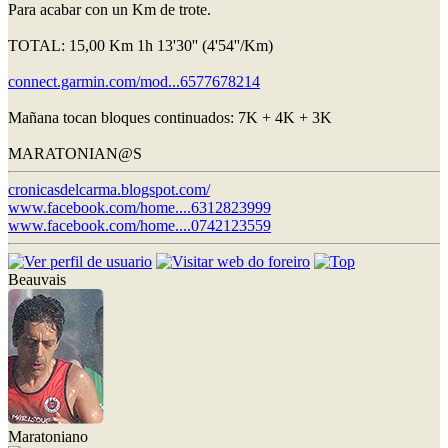
Para acabar con un Km de trote.
TOTAL: 15,00 Km 1h 13'30'' (4'54''/Km)
connect.garmin.com/mod...6577678214
Mañana tocan bloques continuados: 7K + 4K + 3K
MARATONIAN@S
cronicasdelcarma.blogspot.com/
www.facebook.com/home....6312823999
www.facebook.com/home....0742123559
Beauvais
Maratoniano