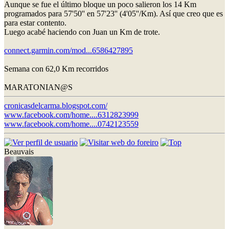
Aunque se fue el último bloque un poco salieron los 14 Km
programados para 57'50'' en 57'23'' (4'05''/Km). Así que creo que es
para estar contento.
Luego acabé haciendo con Juan un Km de trote.
connect.garmin.com/mod...6586427895
Semana con 62,0 Km recorridos
MARATONIAN@S
cronicasdelcarma.blogspot.com/
www.facebook.com/home....6312823999
www.facebook.com/home....0742123559
Beauvais