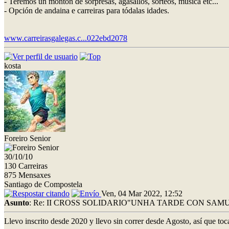
- Teremos un montón de sorpresas, agasallos, sorteos, música etc...
- Opción de andaina e carreiras para tódalas idades.
www.carreirasgalegas.c...022ebd2078
kosta
Foreiro Senior
30/10/10
130 Carreiras
875 Mensaxes
Santiago de Compostela
Ven, 04 Mar 2022, 12:52
Asunto
: Re: II CROSS SOLIDARIO"UNHA TARDE CON SAMU
Llevo inscrito desde 2020 y llevo sin correr desde Agosto, así que tocar