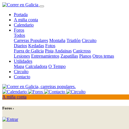
Portada
A miña conta
Calendario
Foros
Todos
Carreras Populares
Montaña
Triatlón
Circuito
Diarios
Kedadas
Fotos
Fuera de Galicia
Pista
Andainas
Canicross
Lesiones
Entrenamientos
Zapatillas
Planos
Otros temas
Utilidades
Mapa
Calculadora
O Tempo
Circuíto
Contacto
A miña conta
Foros ›