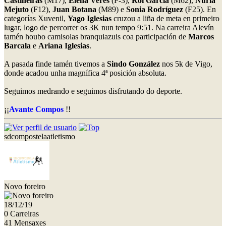
Castiñeiras
(M17),
Elena Veres
(F-3),
Roi García
(M62),
Nuria
Mejuto
(F12),
Juan Botana
(M89) e
Sonia Rodríguez
(F25). En
categorías Xuvenil,
Yago Iglesias
cruzou a liña de meta en primeiro
lugar, logo de percorrer os 3K nun tempo 9:51. Na carreira Alevín
tamén houbo camisolas branquiazuis coa participación de
Marcos
Barcala
e
Ariana Iglesias
.
A pasada finde tamén tivemos a
Sindo González
nos 5k de Vigo,
donde acadou unha magnífica 4ª posición absoluta.
Seguimos medrando e seguimos disfrutando do deporte.
¡¡
Avante Compos
!!
sdcompostelaatletismo
Novo foreiro
18/12/19
0 Carreiras
41 Mensaxes