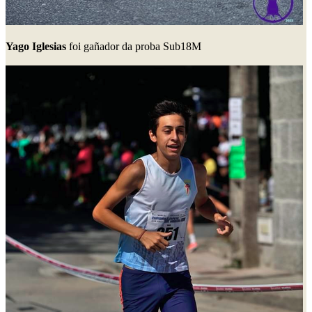
Yago Iglesias
foi gañador da proba Sub18M