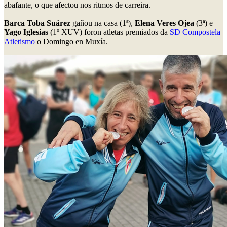
abafante, o que afectou nos ritmos de carreira.
Barca Toba Suárez
gañou na casa (1ª),
Elena Veres Ojea
(3ª) e
Yago Iglesias
(1º XUV) foron atletas premiados da
SD Compostela
Atletismo
o Domingo en Muxía.