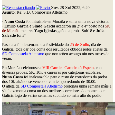
Xov, 28 Xul 2022, 6:29
Asunto
: Re: S.D. Compostela Atletismo
·
Nuno Costa
foi intratable en Moraña e suma unha nova victoria.
·
Emilio García e Sindo García
acadaron un 2º e 4º posto nos
5K
de Moraña
mentres
Yago Iglesias
gañou a proba Sub18 e
Julia
Salvado
foi 3ª
Pasada a fin de semana e a festividade do
25 de Xullo
, día de
Galicia, toca dar boa conta dos resultados obtidos polos atletas da
SD Compostela Atletismo
que non teñen acougo nin nos meses de
verán.
En Moraña celebrouse a
VIII Carreira Carneiro ó Espeto
, con
diversas probas: 5K, 10K e carreiras por categorías escolares.
Nuno Costa
foi inalcanzable para o resto de corredores da proba
dos 10k alzándose vencedor cun tempo redondo de 30:00.
O atleta da
SD Compostela Atletismo
prolonga unha semana máis a
súa hexemonía coma un dos mellores corredores do momento en
Galicia logo de varias semanas subindo ao máis alto do podio.