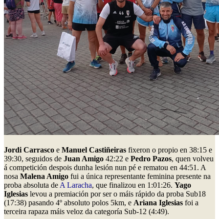
Jordi Carrasco
e
Manuel Castiñeiras
fixeron o propio en 38:15 e
39:30, seguidos de
Juan Amigo
42:22 e
Pedro Pazos
, quen volveu
á competición despois dunha lesión nun pé e rematou en 44:51. A
nosa
Malena Amigo
fui a única representante feminina presente na
proba absoluta de
A Laracha
, que finalizou en 1:01:26.
Yago
Iglesias
levou a premiación por ser o máis rápido da proba Sub18
(17:38) pasando 4º absoluto polos 5km, e
Ariana Iglesias
foi a
terceira rapaza máis veloz da categoría Sub-12 (4:49).