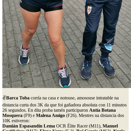
✌️
Barca Toba
corría na casa e notouse, amosouse intratable na
distancia curta dos 3K da que foi gañadora absoluta con 11 minutos
26 segundos. En dita proba tamén participaron
Antía Botana
Mosquera
(F9) e
Malena Amigo
(F26). Mentres na distancia dos
10K estiveron:
Damián Espasandín Lema
OCR Élite Racer (M11),
Manuel