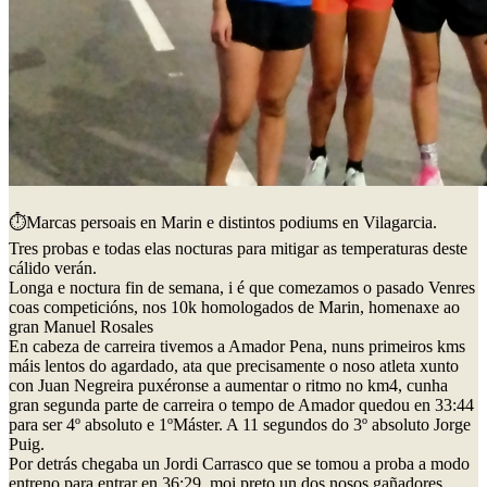
⏱️Marcas persoais en Marin e distintos podiums en Vilagarcia.
Tres probas e todas elas nocturas para mitigar as temperaturas deste
cálido verán.
Longa e noctura fin de semana, i é que comezamos o pasado Venres
coas competicións, nos 10k homologados de Marin, homenaxe ao
gran Manuel Rosales
En cabeza de carreira tivemos a Amador Pena, nuns primeiros kms
máis lentos do agardado, ata que precisamente o noso atleta xunto
con Juan Negreira puxéronse a aumentar o ritmo no km4, cunha
gran segunda parte de carreira o tempo de Amador quedou en 33:44
para ser 4º absoluto e 1ºMáster. A 11 segundos do 3º absoluto Jorge
Puig.
Por detrás chegaba un Jordi Carrasco que se tomou a proba a modo
entreno para entrar en 36:29, moi preto un dos nosos gañadores,