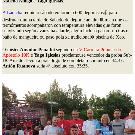
Malena Amigo
e
Yago Iglesias
.
A Laracha
reuníu o sábado en torno a 600 deportistas✌️ para
desfrutar dunha tarde de Sábado de deporte ao aire libre en que os
termómetros acompañaron con temperatura elevadas que foron
suavizando según avanzaba a tarde, algún incluso pasou frío tras o
baño de mangueira ou paso pola xa tradicional❄️ piscina de Xeo.
O míster
Amador Pena
foi segundo na
V Carreira Popular do
Apóstolo 10K
e
Yago Iglesias
proclamouse vencedor da proba Sub-
18. Amador levou a prata logo de completar o circuíto en 34:37.
Antón Ruanova
sería 4º absoluto con 35:35.