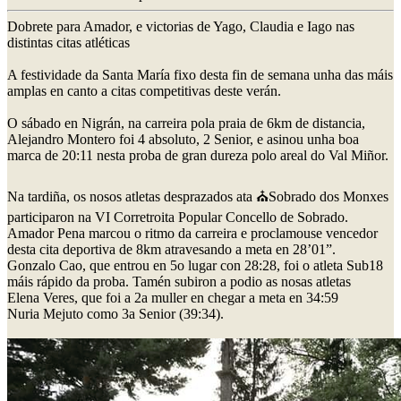
Dobrete para Amador, e victorias de Yago, Claudia e Iago nas
distintas citas atléticas
A festividade da Santa María fixo desta fin de semana unha das máis
amplas en canto a citas competitivas deste verán.
O sábado en Nigrán, na carreira pola praia de 6km de distancia,
Alejandro Montero foi 4 absoluto, 2 Senior, e asinou unha boa
marca de 20:11 nesta proba de gran dureza polo areal do Val Miñor.
Na tardiña, os nosos atletas desprazados ata ⛪Sobrado dos Monxes
participaron na VI Corretroita Popular Concello de Sobrado.
Amador Pena marcou o ritmo da carreira e proclamouse vencedor
desta cita deportiva de 8km atravesando a meta en 28’01”.
Gonzalo Cao, que entrou en 5o lugar con 28:28, foi o atleta Sub18
máis rápido da proba. Tamén subiron a podio as nosas atletas
Elena Veres, que foi a 2a muller en chegar a meta en 34:59
Nuria Mejuto como 3a Senior (39:34).