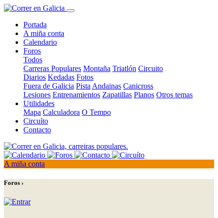
Portada
A miña conta
Calendario
Foros
Todos
Carreras Populares
Montaña
Triatlón
Circuito
Diarios
Kedadas
Fotos
Fuera de Galicia
Pista
Andainas
Canicross
Lesiones
Entrenamientos
Zapatillas
Planos
Otros temas
Utilidades
Mapa
Calculadora
O Tempo
Circuíto
Contacto
A miña conta
Foros ›