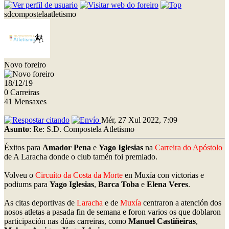
sdcompostelaatletismo
Novo foreiro
18/12/19
0 Carreiras
41 Mensaxes
Mér, 27 Xul 2022, 7:09
Asunto
: Re: S.D. Compostela Atletismo
Éxitos para
Amador Pena
e
Yago Iglesias
na
Carreira do Apóstolo
de A Laracha donde o club tamén foi premiado.
Volveu o
Circuíto da Costa da Morte
en Muxía con victorias e
podiums para
Yago Iglesias
,
Barca Toba
e
Elena Veres
.
As citas deportivas de
Laracha
e de
Muxía
centraron a atención dos
nosos atletas a pasada fin de semana e foron varios os que doblaron
participación nas dúas carreiras, como
Manuel Castiñeiras
,