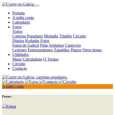
Portada
A miña conta
Calendario
Foros
Todos
Carreras Populares
Montaña
Triatlón
Circuito
Diarios
Kedadas
Fotos
Fuera de Galicia
Pista
Andainas
Canicross
Lesiones
Entrenamientos
Zapatillas
Planos
Otros temas
Utilidades
Mapa
Calculadora
O Tempo
Circuíto
Contacto
A miña conta
Foros ›