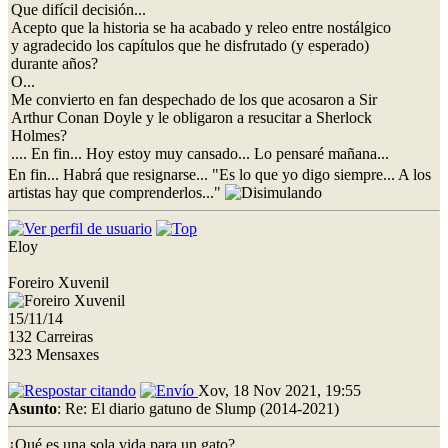
Que difícil decisión...
Acepto que la historia se ha acabado y releo entre nostálgico
y agradecido los capítulos que he disfrutado (y esperado)
durante años?
O...
Me convierto en fan despechado de los que acosaron a Sir
Arthur Conan Doyle y le obligaron a resucitar a Sherlock
Holmes?
.... En fin... Hoy estoy muy cansado... Lo pensaré mañana...
En fin... Habrá que resignarse... "Es lo que yo digo siempre... A los
artistas hay que comprenderlos..."
Eloy
Foreiro Xuvenil
15/11/14
132 Carreiras
323 Mensaxes
Xov, 18 Nov 2021, 19:55
Asunto
: Re: El diario gatuno de Slump (2014-2021)
¿Qué es una sola vida para un gato?