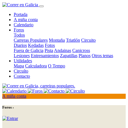
Portada
A miña conta
Calendario
Foros
Todos
Carreras Populares
Montaña
Triatlón
Circuito
Diarios
Kedadas
Fotos
Fuera de Galicia
Pista
Andainas
Canicross
Lesiones
Entrenamientos
Zapatillas
Planos
Otros temas
Utilidades
Mapa
Calculadora
O Tempo
Circuíto
Contacto
A miña conta
Foros ›