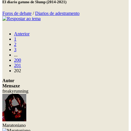
El diario gatuno de Slump (2014-2021)
Foros de debate
/
Diarios de adestramento
Anterior
1
2
3
...
200
201
202
Autor
Mensaxe
freakyrunning
Maratoniano