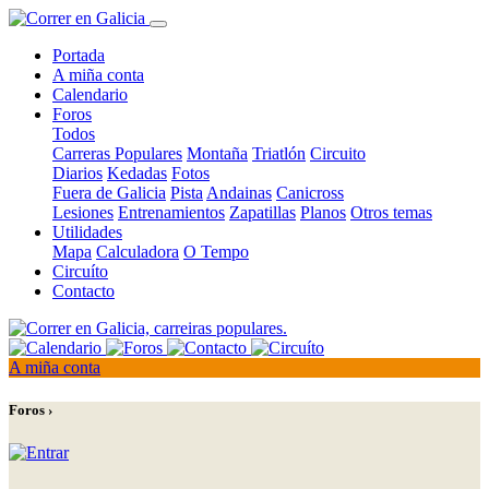
Portada
A miña conta
Calendario
Foros
Todos
Carreras Populares
Montaña
Triatlón
Circuito
Diarios
Kedadas
Fotos
Fuera de Galicia
Pista
Andainas
Canicross
Lesiones
Entrenamientos
Zapatillas
Planos
Otros temas
Utilidades
Mapa
Calculadora
O Tempo
Circuíto
Contacto
A miña conta
Foros ›