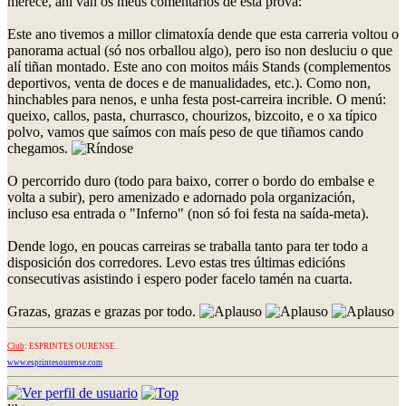
merece, ahí van os meus comentarios de esta prova:
Este ano tivemos a millor climatoxía dende que esta carreria voltou o
panorama actual (só nos orballou algo), pero iso non desluciu o que
alí tiñan montado. Este ano con moitos máis Stands (complementos
deportivos, venta de doces e de manualidades, etc.). Como non,
hinchables para nenos, e unha festa post-carreira incrible. O menú:
queixo, callos, pasta, churrasco, chourizos, bizcoito, e o xa típico
polvo, vamos que saímos con maís peso de que tiñamos cando
chegamos.
O percorrido duro (todo para baixo, correr o bordo do embalse e
volta a subir), pero amenizado e adornado pola organización,
incluso esa entrada o "Inferno" (non só foi festa na saída-meta).
Dende logo, en poucas carreiras se traballa tanto para ter todo a
disposición dos corredores. Levo estas tres últimas edicións
consecutivas asistindo i espero poder facelo tamén na cuarta.
Grazas, grazas e grazas por todo.
Club
: ESPRINTES OURENSE.
www.esprintesourense.com