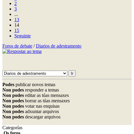
2
3
...
13
14
15
Seguinte
Foros de debate
/
Diarios de adestramento
Podes
publicar novos temas
Non podes
responder a temas
Non podes
editar as túas mensaxes
Non podes
borrar as túas mensaxes
Non podes
votar nas enquisas
Non podes
adxuntar arquivos
Non podes
descargar arquivos
Categorías
Os foros