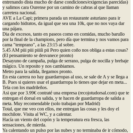
entrenando dista mucho de darse condiciones/exigencias parecidas)
y salimos cara Ourense por un camino de cabras al que llaman
carretera nacional.
AVE a La Capi; primera parada un restaurante asturiano para ir
cargando hidratos, da igual que sea una 10k, que no nos vaya dar
una pájara.
Dia de excesos, tanto en paseos como en comidas, mucho barullo
por la final de la champions, pero día que termina y nos vamos para
cama "temprano", a las 23:15 al sobre.
5.45 AM piii piii piiiíi pii Pero quien coño nos obliga a estas cosas?
(El pensamiento se desvanece pronto)
Desayuno de campaña, pulga de serrano, pulga de nocilla y brebaje
mágico. Un reposito y nos cambiamos.
Metro para la salida, llegamos pronto.
En esta carrera no hay guardarropas al uso, se sale de A y se llega a
B. Pues si quieres usar el guardarropa lo tienes que dejar en meta...
Tela con los madrileños.
Asi que por 3.99€ contraté una empresa (recojotudorsal.com) que te
entregan el dorsal en salida, y te hacen de guardarropa de salida a
meta. Muy recomendable (solo trabajan por Madrid)
Total, que me veo con ellos, me entregan las cosas y les doy el
mochilote. Visita al WC, y a calentar.
Hacía un viento del copón y la temperatura era fresca, las
sensaciones, de mierda.
Ya calentando un pulso por las nubes y no terminaba de ir cómodo,