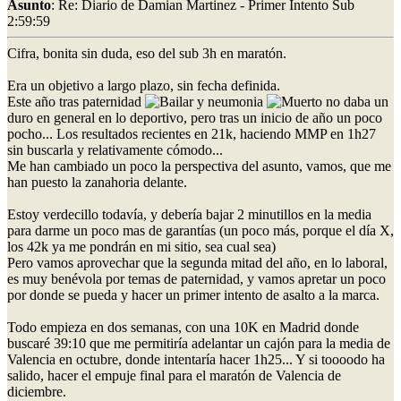
Asunto
: Re: Diario de Damian Martinez - Primer Intento Sub
2:59:59
Cifra, bonita sin duda, eso del sub 3h en maratón.
Era un objetivo a largo plazo, sin fecha definida.
Este año tras paternidad
y neumonia
no daba un
duro en general en lo deportivo, pero tras un inicio de año un poco
pocho... Los resultados recientes en 21k, haciendo MMP en 1h27
sin buscarla y relativamente cómodo...
Me han cambiado un poco la perspectiva del asunto, vamos, que me
han puesto la zanahoria delante.
Estoy verdecillo todavía, y debería bajar 2 minutillos en la media
para darme un poco mas de garantías (un poco más, porque el día X,
los 42k ya me pondrán en mi sitio, sea cual sea)
Pero vamos aprovechar que la segunda mitad del año, en lo laboral,
es muy benévola por temas de paternidad, y vamos apretar un poco
por donde se pueda y hacer un primer intento de asalto a la marca.
Todo empieza en dos semanas, con una 10K en Madrid donde
buscaré 39:10 que me permitiría adelantar un cajón para la media de
Valencia en octubre, donde intentaría hacer 1h25... Y si toooodo ha
salido, hacer el empuje final para el maratón de Valencia de
diciembre.