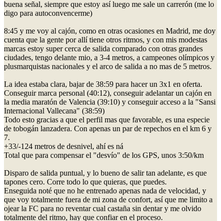
buena señal, siempre que estoy así luego me sale un carrerón (me lo
digo para autoconvencerme)
8:45 y me voy al cajón, como en otras ocasiones en Madrid, me doy
cuenta que la gente por allí tiene otros ritmos, y con mis modestas
marcas estoy super cerca de salida comparado con otras grandes
ciudades, tengo delante mio, a 3-4 metros, a campeones olímpicos y
plusmarquistas nacionales y el arco de salida a no mas de 5 metros.
La idea estaba clara, bajar de 38:59 para hacer un 3x1 en oferta.
Conseguir marca personal (40:12), conseguir adelantar un cajón en
la media maratón de Valencia (39:10) y conseguir acceso a la "Sansi
Internacional Vallecana" (38:59)
Todo esto gracias a que el perfil mas que favorable, es una especie
de tobogán lanzadera. Con apenas un par de repechos en el km 6 y
7.
+33/-124 metros de desnivel, ahí es ná
Total que para compensar el "desvío" de los GPS, unos 3:50/km
Disparo de salida puntual, y lo bueno de salir tan adelante, es que
tapones cero. Corre todo lo que quieras, que puedes.
Enseguida noté que no he entrenado apenas nada de velocidad, y
que voy totalmente fuera de mi zona de confort, así que me limito a
ojear la FC para no reventar cual castaña sin dentar y me olvido
totalmente del ritmo, hay que confiar en el proceso.