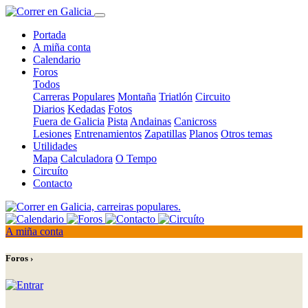
Portada
A miña conta
Calendario
Foros
Todos
Carreras Populares
Montaña
Triatlón
Circuito
Diarios
Kedadas
Fotos
Fuera de Galicia
Pista
Andainas
Canicross
Lesiones
Entrenamientos
Zapatillas
Planos
Otros temas
Utilidades
Mapa
Calculadora
O Tempo
Circuíto
Contacto
A miña conta
Foros ›