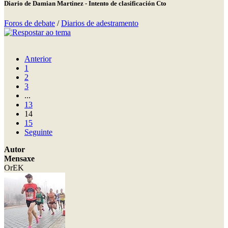
Diario de Damian Martinez - Intento de clasificación Cto
Foros de debate
/
Diarios de adestramento
Anterior
1
2
3
...
13
14
15
Seguinte
Autor
Mensaxe
OrEK