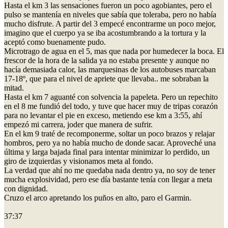
Hasta el km 3 las sensaciones fueron un poco agobiantes, pero el
pulso se mantenía en niveles que sabía que toleraba, pero no había
mucho disfrute. A partir del 3 empecé encontrarme un poco mejor,
imagino que el cuerpo ya se iba acostumbrando a la tortura y la
aceptó como buenamente pudo.
Microtrago de agua en el 5, mas que nada por humedecer la boca. El
frescor de la hora de la salida ya no estaba presente y aunque no
hacía demasiada calor, las marquesinas de los autobuses marcaban
17-18º, que para el nivel de apriete que llevaba.. me sobraban la
mitad.
Hasta el km 7 aguanté con solvencia la papeleta. Pero un repechito
en el 8 me fundió del todo, y tuve que hacer muy de tripas corazón
para no levantar el pie en exceso, metiendo ese km a 3:55, ahí
empezó mi carrera, joder que manera de sufrir.
En el km 9 traté de recomponerme, soltar un poco brazos y relajar
hombros, pero ya no había mucho de donde sacar. Aproveché una
última y larga bajada final para intentar minimizar lo perdido, un
giro de izquierdas y visionamos meta al fondo.
La verdad que ahí no me quedaba nada dentro ya, no soy de tener
mucha explosividad, pero ese día bastante tenía con llegar a meta
con dignidad.
Cruzo el arco apretando los puños en alto, paro el Garmin.
37:37