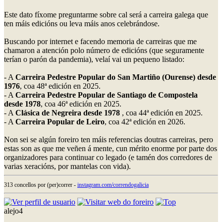
Este dato fíxome preguntarme sobre cal será a carreira galega que
ten máis edicións ou leva máis anos celebrándose.
Buscando por internet e facendo memoria de carreiras que me
chamaron a atención polo número de edicións (que seguramente
terían o parón da pandemia), velaí vai un pequeno listado:
- A
Carreira Pedestre Popular do San Martiño (Ourense) desde
1976
, coa 48ª edición en 2025.
- A
Carreira Pedestre Popular de Santiago de Compostela
desde 1978
, coa 46ª edición en 2025.
- A
Clásica de Negreira desde 1978
, coa 44ª edición en 2025.
- A
Carreira Popular de Leiro
, coa 42ª edición en 2026.
Non sei se algún foreiro ten máis referencias doutras carreiras, pero
estas son as que me veñen á mente, cun mérito enorme por parte dos
organizadores para continuar co legado (e tamén dos corredores de
varias xeracións, por mantelas con vida).
313 concellos por (per)correr -
instagram.com/correndogalicia
alejo4