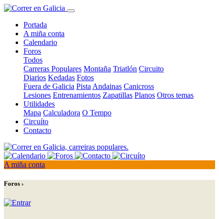
Portada
A miña conta
Calendario
Foros
Todos
Carreras Populares
Montaña
Triatlón
Circuito
Diarios
Kedadas
Fotos
Fuera de Galicia
Pista
Andainas
Canicross
Lesiones
Entrenamientos
Zapatillas
Planos
Otros temas
Utilidades
Mapa
Calculadora
O Tempo
Circuíto
Contacto
A miña conta
Foros ›