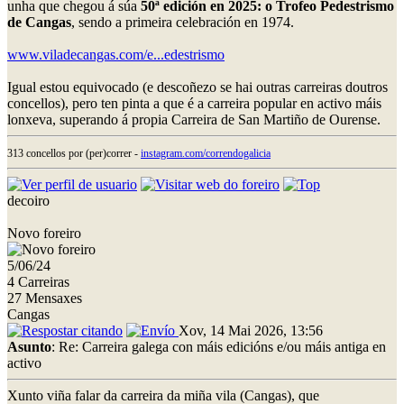
unha que chegou á súa
50ª edición en 2025: o Trofeo Pedestrismo
de Cangas
, sendo a primeira celebración en 1974.
www.viladecangas.com/e...edestrismo
Igual estou equivocado (e descoñezo se hai outras carreiras doutros
concellos), pero ten pinta a que é a carreira popular en activo máis
lonxeva, superando á propia Carreira de San Martiño de Ourense.
313 concellos por (per)correr -
instagram.com/correndogalicia
decoiro
Novo foreiro
5/06/24
4 Carreiras
27 Mensaxes
Cangas
Xov, 14 Mai 2026, 13:56
Asunto
: Re: Carreira galega con máis edicións e/ou máis antiga en
activo
Xunto viña falar da carreira da miña vila (Cangas), que