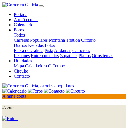
Portada
A miña conta
Calendario
Foros
Todos
Carreras Populares
Montaña
Triatlón
Circuito
Diarios
Kedadas
Fotos
Fuera de Galicia
Pista
Andainas
Canicross
Lesiones
Entrenamientos
Zapatillas
Planos
Otros temas
Utilidades
Mapa
Calculadora
O Tempo
Circuíto
Contacto
A miña conta
Foros ›