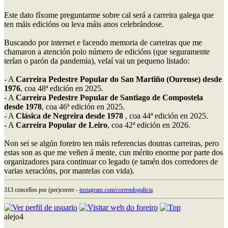
Este dato fíxome preguntarme sobre cal será a carreira galega que
ten máis edicións ou leva máis anos celebrándose.
Buscando por internet e facendo memoria de carreiras que me
chamaron a atención polo número de edicións (que seguramente
terían o parón da pandemia), velaí vai un pequeno listado:
- A
Carreira Pedestre Popular do San Martiño (Ourense) desde
1976
, coa 48ª edición en 2025.
- A
Carreira Pedestre Popular de Santiago de Compostela
desde 1978
, coa 46ª edición en 2025.
- A
Clásica de Negreira desde 1978
, coa 44ª edición en 2025.
- A
Carreira Popular de Leiro
, coa 42ª edición en 2026.
Non sei se algún foreiro ten máis referencias doutras carreiras, pero
estas son as que me veñen á mente, cun mérito enorme por parte dos
organizadores para continuar co legado (e tamén dos corredores de
varias xeracións, por mantelas con vida).
313 concellos por (per)correr -
instagram.com/correndogalicia
alejo4