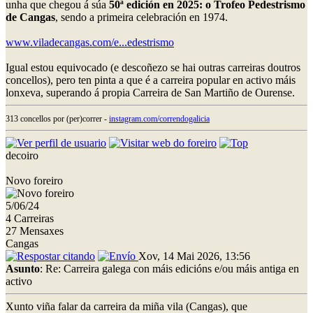
unha que chegou á súa
50ª edición en 2025: o Trofeo Pedestrismo
de Cangas
, sendo a primeira celebración en 1974.
www.viladecangas.com/e...edestrismo
Igual estou equivocado (e descoñezo se hai outras carreiras doutros
concellos), pero ten pinta a que é a carreira popular en activo máis
lonxeva, superando á propia Carreira de San Martiño de Ourense.
313 concellos por (per)correr -
instagram.com/correndogalicia
decoiro
Novo foreiro
5/06/24
4 Carreiras
27 Mensaxes
Cangas
Xov, 14 Mai 2026, 13:56
Asunto
: Re: Carreira galega con máis edicións e/ou máis antiga en
activo
Xunto viña falar da carreira da miña vila (Cangas), que