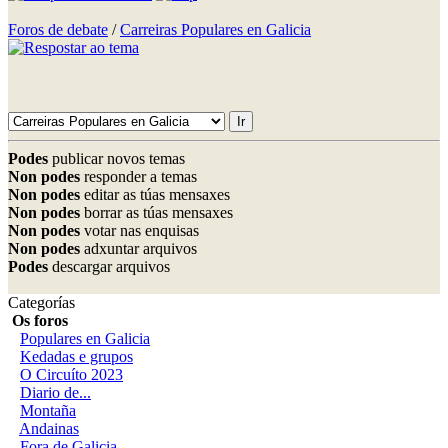
Foros de debate
/
Carreiras Populares en Galicia
Podes
publicar novos temas
Non podes
responder a temas
Non podes
editar as túas mensaxes
Non podes
borrar as túas mensaxes
Non podes
votar nas enquisas
Non podes
adxuntar arquivos
Podes
descargar arquivos
Categorías
Os foros
Populares en Galicia
Kedadas e grupos
O Circuíto 2023
Diario de...
Montaña
Andainas
Fora de Galicia