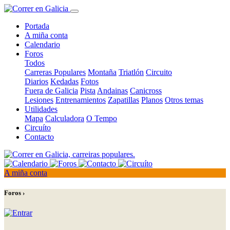
Portada
A miña conta
Calendario
Foros
Todos
Carreras Populares
Montaña
Triatlón
Circuito
Diarios
Kedadas
Fotos
Fuera de Galicia
Pista
Andainas
Canicross
Lesiones
Entrenamientos
Zapatillas
Planos
Otros temas
Utilidades
Mapa
Calculadora
O Tempo
Circuíto
Contacto
A miña conta
Foros ›