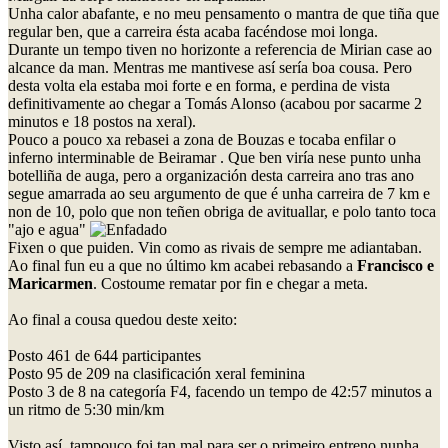
Unha calor abafante, e no meu pensamento o mantra de que tiña que
regular ben, que a carreira ésta acaba facéndose moi longa.
Durante un tempo tiven no horizonte a referencia de Mirian case ao
alcance da man. Mentras me mantivese así sería boa cousa. Pero
desta volta ela estaba moi forte e en forma, e perdina de vista
definitivamente ao chegar a Tomás Alonso (acabou por sacarme 2
minutos e 18 postos na xeral).
Pouco a pouco xa rebasei a zona de Bouzas e tocaba enfilar o
inferno interminable de Beiramar . Que ben viría nese punto unha
botelliña de auga, pero a organización desta carreira ano tras ano
segue amarrada ao seu argumento de que é unha carreira de 7 km e
non de 10, polo que non teñen obriga de avituallar, e polo tanto toca
"ajo e agua"
Fixen o que puiden. Vin como as rivais de sempre me adiantaban.
Ao final fun eu a que no último km acabei rebasando a
Francisco e
Maricarmen
. Costoume rematar por fin e chegar a meta.
Ao final a cousa quedou deste xeito:
Posto 461 de 644 participantes
Posto 95 de 209 na clasificación xeral feminina
Posto 3 de 8 na categoría F4, facendo un tempo de 42:57 minutos a
un ritmo de 5:30 min/km
Visto así, tampouco foi tan mal para ser o primeiro entreno nunha