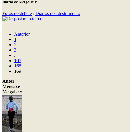
Diario de Meigalicix
Foros de debate
/
Diarios de adestramento
Anterior
1
2
3
...
167
168
169
Autor
Mensaxe
Meigalicix