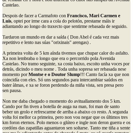
Castelao.
Despois de facer a Carmafoto con
Francisco, Mari Carmen e
Luis
, optei por irme cara a cola do pelotón, prestame máis ir
adiantando ao longo do traxecto que sentirme rebasada de seguido.
Tardaron un mundo en dar a saída ( Don Abel é cada vez mais
repetitivo e lento nas súas "orixinais" arengas) .
A primeira volta de 5 km aínda tivemos que chupar calor do asfalto.
Xa non lembraba o longo que era o percorrido pola Avenida
Castelao. No tramo seguinte, xa costa baixo, escoito unha voces por
detrás, dicindo o meu nome . Toda unha sopresa ser rebasada nese
momento por
Montse e o Doutor Slump
!!! Canto facía xa que non
coincidía con eles. Só uns segundos para intercambiar saúdos en
bater àlmas, e xa se foron perdendo da miña vista, sen presa pero
sen pausa.
Non me daba chegado o momento do avituallamento dos 5 km.
Cando por fin tiven a botella de auga na man, foi man de santo
beber un grolo e refrescarme de arriba a abaixo co resto. A segunda
volta foi mellor ca primeira, pero non vou negar que os últimos tres
km foron eternos. Polo menos o glúteo e ingle non deron guerra e os
cordóns das zapatillas aguantaron sen soltarse. Tanto me tiña a xente