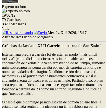
Experto no foro
19/02/12
79 Carreiras
3329 Mensaxes
Vigo
Mér, 24 Xuñ 2026, 15:17
Asunto
: Re: Diario de Meigalicix
Crónicas da favela: " XLII Carreira nocturna de San Xoán"
Esta semana previa á carreira foi de estar en modo "máis dificil
todavía" (como dicían no circo). Aos interminables atrancos de
conciliación de axenda que veño arrastrando de hai tempo, sumouse
unha sobrecarga na perna dereita por mor da carreira da Florida e
outras actividades de leiragim. Na última sesión de ximnasio ( o
mércores 17) só puiden facer estiramentos controlados, e así ir
aliviando a zona do psoas e as dores na ingle. Partindo diso, o plan
sería repouso atlético toda a semana e seguir facendo estiramentos,
tomando a carreira do 23 como un entreno, seguindo a política de
que "menos é máis".
O caso é que o domingo pasado estiven de comida ao aire libre, e
estando sentada sentín unha picadura un tanto rabiosa na perna