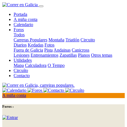
Portada
A miña conta
Calendario
Foros
Todos
Carreras Populares
Montaña
Triatlón
Circuito
Diarios
Kedadas
Fotos
Fuera de Galicia
Pista
Andainas
Canicross
Lesiones
Entrenamientos
Zapatillas
Planos
Otros temas
Utilidades
Mapa
Calculadora
O Tempo
Circuíto
Contacto
A miña conta
Foros ›