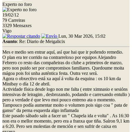
Experto no foro
19/02/12
79 Carreiras
3329 Mensaxes
Vigo
Lun, 30 Mar 2026, 15:02
Asunto
: Re: Diario de Meigalicix
Mes e medio sen entrar aquí, así que hai que ir poñendo remedio.
O plan era ter corrido na contrarreloxo por equipos Alejandro
Febrero co resto das compañeiras do clube a primeiros de marzo,
pero non puido ser por compromisos familiares. Quedoume moita
mágoa pois foi unha auténtica festa. Outra vez será.
Agora o obxectivo está xa aquí á volta da esquina : os 10 km da
Minibay o día 12 de abril.
Actividade física desde logo non me falta ( entre ximnasio e sesións
intensivas de leiragim , desbrozando, podando e carrexando entullo )
pero a verdade é que levo moi pouco entreno ata o momento.
Tampouco podía aumentar moito o volumen pois sigo coa " pata de
ganso" da perna esquerda algo inflamada
Este pasado sábado saín a facer un " Chapela ida e volta" . As 16:30
non era o mellor momento, pero era a franxa que tiña. Saíron 9,1 km
a 6:20. Pero sen molestias de mención e sen sufrir de caixa en
exceso.