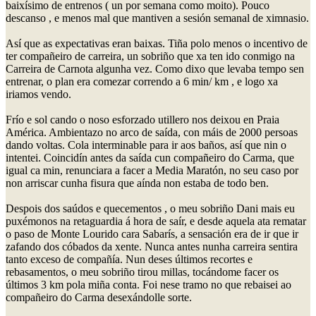
baixísimo de entrenos ( un por semana como moito). Pouco
descanso , e menos mal que mantiven a sesión semanal de ximnasio.
Así que as expectativas eran baixas. Tiña polo menos o incentivo de
ter compañeiro de carreira, un sobriño que xa ten ido conmigo na
Carreira de Carnota algunha vez. Como dixo que levaba tempo sen
entrenar, o plan era comezar correndo a 6 min/ km , e logo xa
iriamos vendo.
Frío e sol cando o noso esforzado utillero nos deixou en Praia
América. Ambientazo no arco de saída, con máis de 2000 persoas
dando voltas. Cola interminable para ir aos baños, así que nin o
intentei. Coincidín antes da saída cun compañeiro do Carma, que
igual ca min, renunciara a facer a Media Maratón, no seu caso por
non arriscar cunha fisura que aínda non estaba de todo ben.
Despois dos saúdos e quecementos , o meu sobriño Dani mais eu
puxémonos na retaguardia á hora de saír, e desde aquela ata rematar
o paso de Monte Lourido cara Sabarís, a sensación era de ir que ir
zafando dos cóbados da xente. Nunca antes nunha carreira sentira
tanto exceso de compañía. Nun deses últimos recortes e
rebasamentos, o meu sobriño tirou millas, tocándome facer os
últimos 3 km pola miña conta. Foi nese tramo no que rebaisei ao
compañeiro do Carma desexándolle sorte.