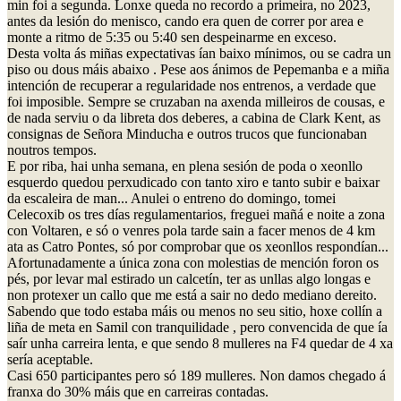
min foi a segunda. Lonxe queda no recordo a primeira, no 2023,
antes da lesión do menisco, cando era quen de correr por area e
monte a ritmo de 5:35 ou 5:40 sen despeinarme en exceso.
Desta volta ás miñas expectativas ían baixo mínimos, ou se cadra un
piso ou dous máis abaixo . Pese aos ánimos de Pepemanba e a miña
intención de recuperar a regularidade nos entrenos, a verdade que
foi imposible. Sempre se cruzaban na axenda milleiros de cousas, e
de nada serviu o da libreta dos deberes, a cabina de Clark Kent, as
consignas de Señora Minducha e outros trucos que funcionaban
noutros tempos.
E por riba, hai unha semana, en plena sesión de poda o xeonllo
esquerdo quedou perxudicado con tanto xiro e tanto subir e baixar
da escaleira de man... Anulei o entreno do domingo, tomei
Celecoxib os tres días regulamentarios, freguei mañá e noite a zona
con Voltaren, e só o venres pola tarde sain a facer menos de 4 km
ata as Catro Pontes, só por comprobar que os xeonllos respondían...
Afortunadamente a única zona con molestias de mención foron os
pés, por levar mal estirado un calcetín, ter as unllas algo longas e
non protexer un callo que me está a sair no dedo mediano dereito.
Sabendo que todo estaba máis ou menos no seu sitio, hoxe collín a
liña de meta en Samil con tranquilidade , pero convencida de que ía
saír unha carreira lenta, e que sendo 8 mulleres na F4 quedar de 4 xa
sería aceptable.
Casi 650 participantes pero só 189 mulleres. Non damos chegado á
franxa do 30% máis que en carreiras contadas.