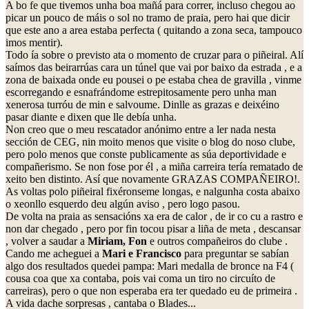
A bo fe que tivemos unha boa mañá para correr, incluso chegou ao
picar un pouco de máis o sol no tramo de praia, pero hai que dicir
que este ano a area estaba perfecta ( quitando a zona seca, tampouco
imos mentir).
Todo ía sobre o previsto ata o momento de cruzar para o piñeiral. Alí
saímos das beirarrúas cara un túnel que vai por baixo da estrada , e a
zona de baixada onde eu pousei o pe estaba chea de gravilla , vinme
escorregando e esnafrándome estrepitosamente pero unha man
xenerosa turróu de min e salvoume. Dinlle as grazas e deixéino
pasar diante e dixen que lle debía unha.
Non creo que o meu rescatador anónimo entre a ler nada nesta
sección de CEG, nin moito menos que visite o blog do noso clube,
pero polo menos que conste publicamente as súa deportividade e
compañerismo. Se non fose por él , a miña carreira tería rematado de
xeito ben distinto. Así que novamente GRAZAS COMPAÑEIRO!.
As voltas polo piñeiral fixéronseme longas, e nalgunha costa abaixo
o xeonllo esquerdo deu algún aviso , pero logo pasou.
De volta na praia as sensacións xa era de calor , de ir co cu a rastro e
non dar chegado , pero por fin tocou pisar a liña de meta , descansar
, volver a saudar a
Miriam, Fon
e outros compañeiros do clube .
Cando me acheguei a
Mari e Francisco
para preguntar se sabían
algo dos resultados quedei pampa: Mari medalla de bronce na F4 (
cousa coa que xa contaba, pois vai coma un tiro no circuíto de
carreiras), pero o que non esperaba era ter quedado eu de primeira .
A vida dache sorpresas , cantaba o Blades...