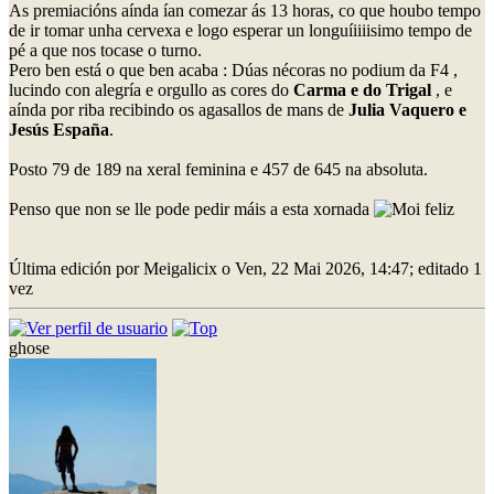
As premiacións aínda ían comezar ás 13 horas, co que houbo tempo
de ir tomar unha cervexa e logo esperar un longuíiiiisimo tempo de
pé a que nos tocase o turno.
Pero ben está o que ben acaba : Dúas nécoras no podium da F4 ,
lucindo con alegría e orgullo as cores do
Carma e do Trigal
, e
aínda por riba recibindo os agasallos de mans de
Julia Vaquero e
Jesús España
.
Posto 79 de 189 na xeral feminina e 457 de 645 na absoluta.
Penso que non se lle pode pedir máis a esta xornada
Última edición por Meigalicix o Ven, 22 Mai 2026, 14:47; editado 1
vez
ghose