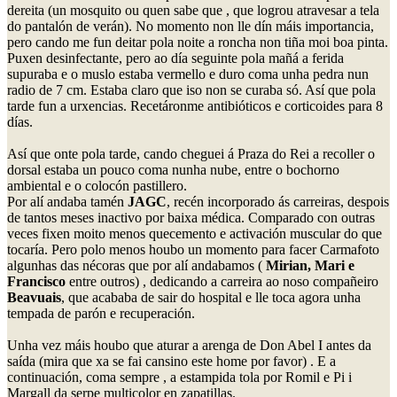
dereita (un mosquito ou quen sabe que , que logrou atravesar a tela
do pantalón de verán). No momento non lle dín máis importancia,
pero cando me fun deitar pola noite a roncha non tiña moi boa pinta.
Puxen desinfectante, pero ao día seguinte pola mañá a ferida
supuraba e o muslo estaba vermello e duro coma unha pedra nun
radio de 7 cm. Estaba claro que iso non se curaba só. Así que pola
tarde fun a urxencias. Recetáronme antibióticos e corticoides para 8
días.
Así que onte pola tarde, cando cheguei á Praza do Rei a recoller o
dorsal estaba un pouco coma nunha nube, entre o bochorno
ambiental e o colocón pastillero.
Por alí andaba tamén
JAGC
, recén incorporado ás carreiras, despois
de tantos meses inactivo por baixa médica. Comparado con outras
veces fixen moito menos quecemento e activación muscular do que
tocaría. Pero polo menos houbo un momento para facer Carmafoto
algunhas das nécoras que por alí andabamos (
Mirian, Mari e
Francisco
entre outros) , dedicando a carreira ao noso compañeiro
Beavuais
, que acababa de sair do hospital e lle toca agora unha
tempada de parón e recuperación.
Unha vez máis houbo que aturar a arenga de Don Abel I antes da
saída (mira que xa se fai cansino este home por favor) . E a
continuación, coma sempre , a estampida tola por Romil e Pi i
Margall da serpe multicolor en zapatillas.