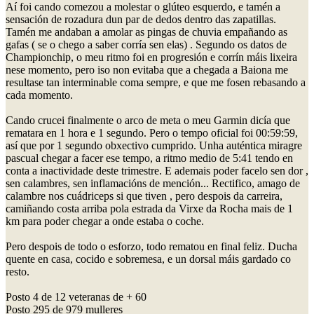
Aí foi cando comezou a molestar o glúteo esquerdo, e tamén a
sensación de rozadura dun par de dedos dentro das zapatillas.
Tamén me andaban a amolar as pingas de chuvia empañando as
gafas ( se o chego a saber corría sen elas) . Segundo os datos de
Championchip, o meu ritmo foi en progresión e corrín máis lixeira
nese momento, pero iso non evitaba que a chegada a Baiona me
resultase tan interminable coma sempre, e que me fosen rebasando a
cada momento.
Cando crucei finalmente o arco de meta o meu Garmin dicía que
rematara en 1 hora e 1 segundo. Pero o tempo oficial foi 00:59:59,
así que por 1 segundo obxectivo cumprido. Unha auténtica miragre
pascual chegar a facer ese tempo, a ritmo medio de 5:41 tendo en
conta a inactividade deste trimestre. E ademais poder facelo sen dor ,
sen calambres, sen inflamacións de mención... Rectifico, amago de
calambre nos cuádriceps si que tiven , pero despois da carreira,
camiñando costa arriba pola estrada da Virxe da Rocha mais de 1
km para poder chegar a onde estaba o coche.
Pero despois de todo o esforzo, todo rematou en final feliz. Ducha
quente en casa, cocido e sobremesa, e un dorsal máis gardado co
resto.
Posto 4 de 12 veteranas de + 60
Posto 295 de 979 mulleres