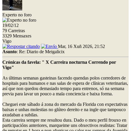
Experto no foro
19/02/12
79 Carreiras
3329 Mensaxes
Vigo
Mar, 16 Xuñ 2026, 21:52
Asunto
: Re: Diario de Meigalicix
Crónicas da favela: " X Carreira nocturna Correndo por
Vigo"
As últimas semanas gasteinas facendo quendas polos corredores de
hospitais para humanos e nas salas de espera de clínicas veterinarias,
así que non quedou demasiado tempo para entrenos, só na semana
previa para lavar un pouco a mala conciencia e baixa forma.
Cheguei este sábado á zona do mercado da Florida con expectativas
baixas e unhas molestias no glúteo dereito e na ingle que tampouco
axudaban a subilas.
Esta carreira sempre me resultou dura. Dado o meu perfil frouxo en
participacións anteriores, marqueime uns obxectivos realistas: Tratar
de rematar en 1 hora e non afurricar co calor nas rampas da Avenida