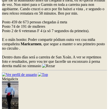
que me ía adiantando antes da chegada á meta, eu só quería rematar
de vez. Non mirei para o Garmin en toda a carreira para non
agobiarme. Cando crucei o arco por fin baixei a vista , e segundo o
meu reloxo rematara en 58 minutos. Ben por min.
Posto 459 de 673 persoas chegadas á meta
Posto 74 de 191 de mulleres
Posto 2 de 6 veteranas F 4 (a só 7 segundos da primeira).
E o máis bonito: Poder compartir pódium outra vez coa miña
compañeira
Maricarmen
, que segue a manter o seu primeiro posto
no circuíto .
Dentro duns días será a carreira de San Xoán. A ver se repetimos
foto e resultados, pero vou ter que facerlle un esconxuro á perna
dereita mañá no ximnasio
Meigalicix