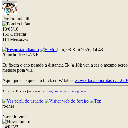
Foreiro infantil
13/05/16
150 Carreiras
114 Mensaxes
Lun, 08 Xuñ 2026, 14:48
Asunto
: Re: LAXE
Eu fixera o ano pasado a distancia 5k (a 10k ven a ser o mesmo percor
meterse pola vila.
Aquí que che queda o track en Wikiloc:
es.wikiloc.com/rutas-c...-22
313 concellos por (per)correr -
instagram.com/correndogalicia
roohes
Novo foreiro
24/07/23