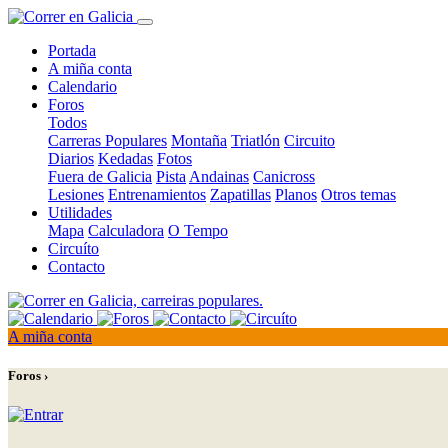
Portada
A miña conta
Calendario
Foros
Todos
Carreras Populares
Montaña
Triatlón
Circuito
Diarios
Kedadas
Fotos
Fuera de Galicia
Pista
Andainas
Canicross
Lesiones
Entrenamientos
Zapatillas
Planos
Otros temas
Utilidades
Mapa
Calculadora
O Tempo
Circuíto
Contacto
A miña conta
Foros ›