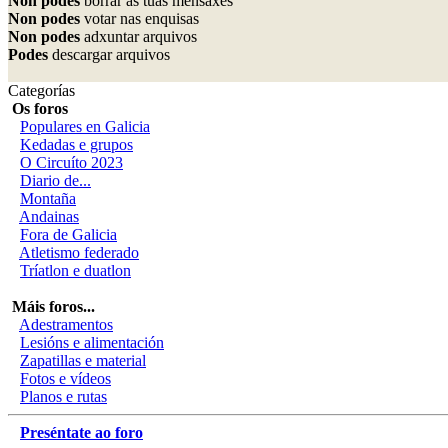
Non podes
borrar as túas mensaxes
Non podes
votar nas enquisas
Non podes
adxuntar arquivos
Podes
descargar arquivos
Categorías
Os foros
Populares en Galicia
Kedadas e grupos
O Circuíto 2023
Diario de...
Montaña
Andainas
Fora de Galicia
Atletismo federado
Tríatlon e duatlon
Máis foros...
Adestramentos
Lesións e alimentación
Zapatillas e material
Fotos e vídeos
Planos e rutas
Preséntate ao foro