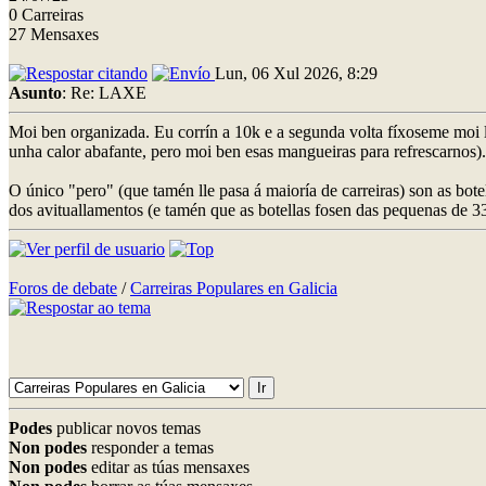
0 Carreiras
27 Mensaxes
Lun, 06 Xul 2026, 8:29
Asunto
: Re: LAXE
Moi ben organizada. Eu corrín a 10k e a segunda volta fíxoseme moi lo
unha calor abafante, pero moi ben esas mangueiras para refrescarnos).
O único "pero" (que tamén lle pasa á maioría de carreiras) son as bot
dos avituallamentos (e tamén que as botellas fosen das pequenas de 33
Foros de debate
/
Carreiras Populares en Galicia
Podes
publicar novos temas
Non podes
responder a temas
Non podes
editar as túas mensaxes