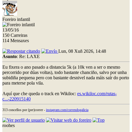
Foreiro infantil
13/05/16
150 Carreiras
114 Mensaxes
Lun, 08 Xuñ 2026, 14:48
Asunto
: Re: LAXE
Eu fixera o ano pasado a distancia 5k (a 10k ven a ser o mesmo
percorrido por dúas voltas), todo bastante chanciño, salvo por unha
subidiña pequena pero con bastante desnivel nada máis saír do porto
para meterse pola vila.
Aquí que che queda o track en Wikiloc:
es.wikiloc.com/rutas-
c...-220915140
313 concellos por (per)correr -
instagram.com/correndogalicia
roohes