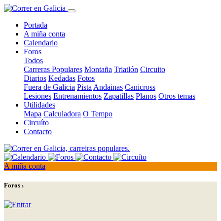
Portada
A miña conta
Calendario
Foros
Todos
Carreras Populares
Montaña
Triatlón
Circuito
Diarios
Kedadas
Fotos
Fuera de Galicia
Pista
Andainas
Canicross
Lesiones
Entrenamientos
Zapatillas
Planos
Otros temas
Utilidades
Mapa
Calculadora
O Tempo
Circuíto
Contacto
A miña conta
Foros ›