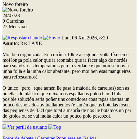
Novo foreiro
24/07/23
0 Carreiras
27 Mensaxes
Lun, 06 Xul 2026, 8:29
Asunto
: Re: LAXE
Moi ben organizada. Eu corrín a 10k e a segunda volta fíxoseme
moi longa pola calor que ía (contaba que ía facer algo de nordés
para suavizar as temperaturas pero a verdade é que non se movía
unha folla e ía unha calor abafante, pero moi ben esas mangueiras
para refrescarnos).
O único "pero" (que tamén lle pasa á maioría de carreiras) son as
botellas de plástico que deixamos espalladas polo chan. Unha
posible solución sería poñer uns contedores coas tapas abertas un
pouco despóis dos avituallamentos (e tamén que as botellas fosen
das pequenas de 33cl que total a maoría de nos lle botamos un par
de grolos ou se vai moita calor un pouco polo pescozo).
Foros de debate
/
Carreiras Populares en Galicia