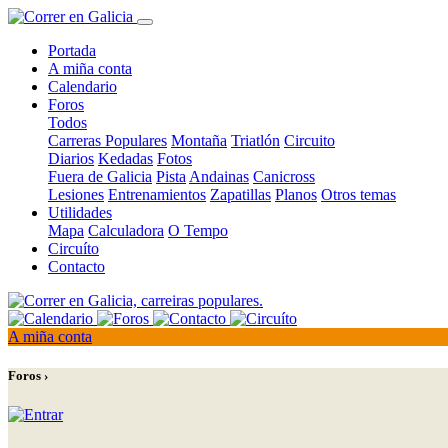
Portada
A miña conta
Calendario
Foros
Todos
Carreras Populares
Montaña
Triatlón
Circuito
Diarios
Kedadas
Fotos
Fuera de Galicia
Pista
Andainas
Canicross
Lesiones
Entrenamientos
Zapatillas
Planos
Otros temas
Utilidades
Mapa
Calculadora
O Tempo
Circuíto
Contacto
A miña conta
Foros ›