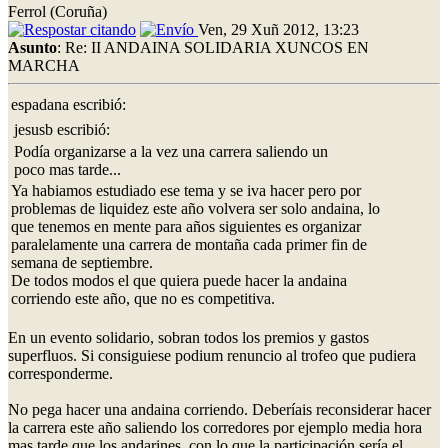
Ferrol (Coruña)
Ven, 29 Xuñ 2012, 13:23
Asunto
: Re: II ANDAINA SOLIDARIA XUNCOS EN
MARCHA
espadana escribió:
jesusb escribió:
Podía organizarse a la vez una carrera saliendo un
poco mas tarde...
Ya habiamos estudiado ese tema y se iva hacer pero por
problemas de liquidez este año volvera ser solo andaina, lo
que tenemos en mente para años siguientes es organizar
paralelamente una carrera de montaña cada primer fin de
semana de septiembre.
De todos modos el que quiera puede hacer la andaina
corriendo este año, que no es competitiva.
En un evento solidario, sobran todos los premios y gastos
superfluos. Si consiguiese podium renuncio al trofeo que pudiera
corresponderme.
No pega hacer una andaina corriendo. Deberíais reconsiderar hacer
la carrera este año saliendo los corredores por ejemplo media hora
mas tarde que los andarines, con lo que la participación sería el