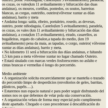
os cozas, os vales(km 11 avituallamento y bifurcación das duas
andainas), os mouros, cortiñas, pontedos, os soutos, barreiras
blancas, as corgas, outeiriño, outeiro(vólvense xuntar as dúas
andainas), barrio y meta
• Andaina longa: saída, ribeiro, portaleiro, rosedo, as devesas,
outeiro, ponte niñodaguia, Castelo(km 5 avituallamento), paradela,
os cozas, os vales (km 11 avituallamiento y bifurcación das dúas
andainas), a costa(km 15 avituallamento), eirado, casarellos, as
bugalleiras, regato do cabalon,a tapada do medio, (km 19
avituallamento) pena da maia, as tapadas, o corgo, outeiro( vólvense
xuntar as dúas andainas), barrio y meta.
• No kilometro 11 será a bifurcación das dúas andainas, e faltando
1,5 km para a meta vólvense xuntar no lugar chamado Outeiro.
• Estará sinalado con marcas verdes fosforescentes no asfalto e
cintas brancas e vermellas ó longo do percorrido.
Medio ambiente
• A organización solicita encarecidamente que se manteña o trazado
do percorrido limpo de desperdicios (envoltorios de geles, barritas,
plásticos, papéis….).
• Estaremos nun espacio natural e para poder seguir disfrutando del
somos nos os que debemos de velar pola súa conservación.
• A organización velara de forma muy especial polo cumplimento
deste apartado. Chegado o caso procederase á descalificación do