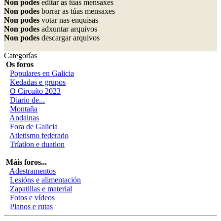
Non podes
editar as túas mensaxes
Non podes
borrar as túas mensaxes
Non podes
votar nas enquisas
Non podes
adxuntar arquivos
Non podes
descargar arquivos
Categorías
Os foros
Populares en Galicia
Kedadas e grupos
O Circuíto 2023
Diario de...
Montaña
Andainas
Fora de Galicia
Atletismo federado
Tríatlon e duatlon
Máis foros...
Adestramentos
Lesións e alimentación
Zapatillas e material
Fotos e vídeos
Planos e rutas