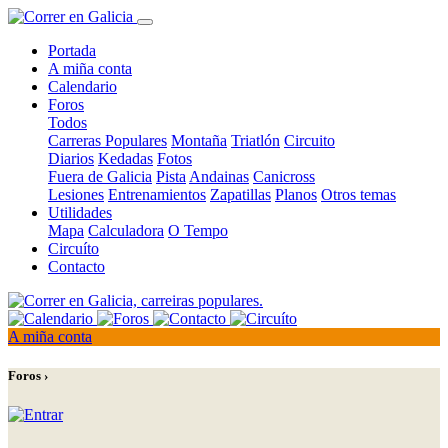
Portada
A miña conta
Calendario
Foros
Todos
Carreras Populares
Montaña
Triatlón
Circuito
Diarios
Kedadas
Fotos
Fuera de Galicia
Pista
Andainas
Canicross
Lesiones
Entrenamientos
Zapatillas
Planos
Otros temas
Utilidades
Mapa
Calculadora
O Tempo
Circuíto
Contacto
A miña conta
Foros ›