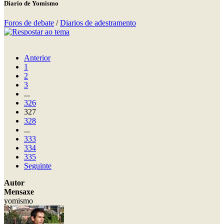
Diario de Yomismo
Foros de debate
/
Diarios de adestramento
Anterior
1
2
3
...
326
327
328
...
333
334
335
Seguinte
Autor
Mensaxe
yomismo