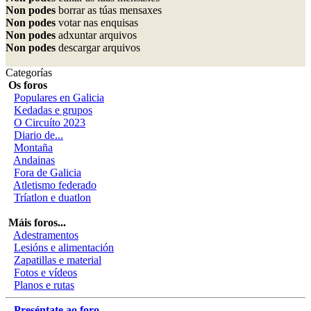
Non podes
borrar as túas mensaxes
Non podes
votar nas enquisas
Non podes
adxuntar arquivos
Non podes
descargar arquivos
Categorías
Os foros
Populares en Galicia
Kedadas e grupos
O Circuíto 2023
Diario de...
Montaña
Andainas
Fora de Galicia
Atletismo federado
Tríatlon e duatlon
Máis foros...
Adestramentos
Lesións e alimentación
Zapatillas e material
Fotos e vídeos
Planos e rutas
Preséntate ao foro