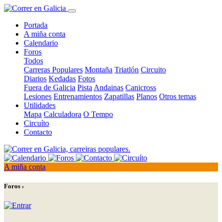
Portada
A miña conta
Calendario
Foros
Todos
Carreras Populares
Montaña
Triatlón
Circuito
Diarios
Kedadas
Fotos
Fuera de Galicia
Pista
Andainas
Canicross
Lesiones
Entrenamientos
Zapatillas
Planos
Otros temas
Utilidades
Mapa
Calculadora
O Tempo
Circuíto
Contacto
A miña conta
Foros ›