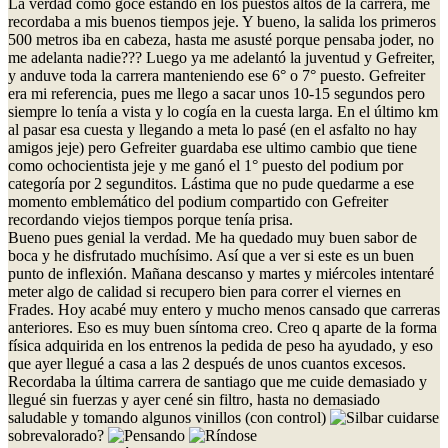
La verdad como gocé estando en los puestos altos de la carrera, me
recordaba a mis buenos tiempos jeje. Y bueno, la salida los primeros
500 metros iba en cabeza, hasta me asusté porque pensaba joder, no
me adelanta nadie??? Luego ya me adelantó la juventud y Gefreiter,
y anduve toda la carrera manteniendo ese 6° o 7° puesto. Gefreiter
era mi referencia, pues me llego a sacar unos 10-15 segundos pero
siempre lo tenía a vista y lo cogía en la cuesta larga. En el último km
al pasar esa cuesta y llegando a meta lo pasé (en el asfalto no hay
amigos jeje) pero Gefreiter guardaba ese ultimo cambio que tiene
como ochocientista jeje y me ganó el 1° puesto del podium por
categoría por 2 segunditos. Lástima que no pude quedarme a ese
momento emblemático del podium compartido con Gefreiter
recordando viejos tiempos porque tenía prisa.
Bueno pues genial la verdad. Me ha quedado muy buen sabor de
boca y he disfrutado muchísimo. Así que a ver si este es un buen
punto de inflexión. Mañana descanso y martes y miércoles intentaré
meter algo de calidad si recupero bien para correr el viernes en
Frades. Hoy acabé muy entero y mucho menos cansado que carreras
anteriores. Eso es muy buen síntoma creo. Creo q aparte de la forma
física adquirida en los entrenos la pedida de peso ha ayudado, y eso
que ayer llegué a casa a las 2 después de unos cuantos excesos.
Recordaba la última carrera de santiago que me cuide demasiado y
llegué sin fuerzas y ayer cené sin filtro, hasta no demasiado
saludable y tomando algunos vinillos (con control)
cuidarse
sobrevalorado?