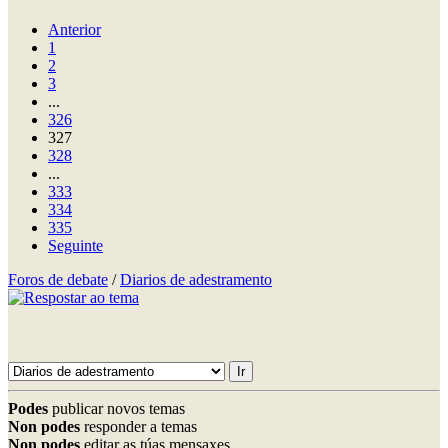
Anterior
1
2
3
...
326
327
328
...
333
334
335
Seguinte
Foros de debate
/
Diarios de adestramento
Podes
publicar novos temas
Non podes
responder a temas
Non podes
editar as túas mensaxes