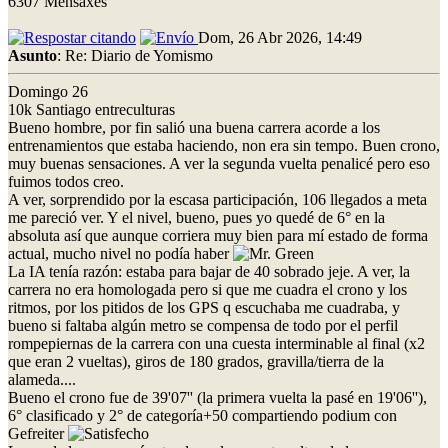
6307 Mensaxes
Dom, 26 Abr 2026, 14:49
Asunto
: Re: Diario de Yomismo
Domingo 26
10k Santiago entreculturas
Bueno hombre, por fin salió una buena carrera acorde a los
entrenamientos que estaba haciendo, non era sin tempo. Buen crono,
muy buenas sensaciones. A ver la segunda vuelta penalicé pero eso
fuimos todos creo.
A ver, sorprendido por la escasa participación, 106 llegados a meta
me pareció ver. Y el nivel, bueno, pues yo quedé de 6° en la
absoluta así que aunque corriera muy bien para mí estado de forma
actual, mucho nivel no podía haber
La IA tenía razón: estaba para bajar de 40 sobrado jeje. A ver, la
carrera no era homologada pero si que me cuadra el crono y los
ritmos, por los pitidos de los GPS q escuchaba me cuadraba, y
bueno si faltaba algún metro se compensa de todo por el perfil
rompepiernas de la carrera con una cuesta interminable al final (x2
que eran 2 vueltas), giros de 180 grados, gravilla/tierra de la
alameda....
Bueno el crono fue de 39'07'' (la primera vuelta la pasé en 19'06''),
6° clasificado y 2° de categoría+50 compartiendo podium con
Gefreiter