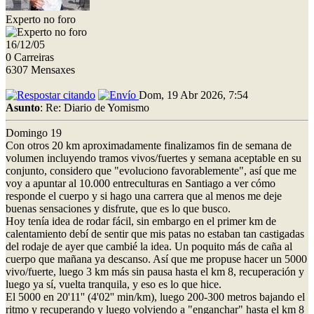
Experto no foro
16/12/05
0 Carreiras
6307 Mensaxes
Dom, 19 Abr 2026, 7:54
Asunto
: Re: Diario de Yomismo
Domingo 19
Con otros 20 km aproximadamente finalizamos fin de semana de
volumen incluyendo tramos vivos/fuertes y semana aceptable en su
conjunto, considero que "evoluciono favorablemente", así que me
voy a apuntar al 10.000 entreculturas en Santiago a ver cómo
responde el cuerpo y si hago una carrera que al menos me deje
buenas sensaciones y disfrute, que es lo que busco.
Hoy tenía idea de rodar fácil, sin embargo en el primer km de
calentamiento debí de sentir que mis patas no estaban tan castigadas
del rodaje de ayer que cambié la idea. Un poquito más de caña al
cuerpo que mañana ya descanso. Así que me propuse hacer un 5000
vivo/fuerte, luego 3 km más sin pausa hasta el km 8, recuperación y
luego ya sí, vuelta tranquila, y eso es lo que hice.
El 5000 en 20'11'' (4'02'' min/km), luego 200-300 metros bajando el
ritmo y recuperando y luego volviendo a "enganchar" hasta el km 8