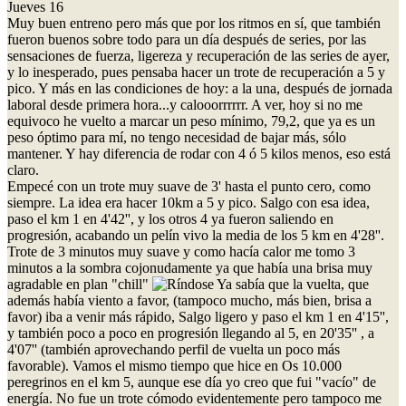
Jueves 16
Muy buen entreno pero más que por los ritmos en sí, que también
fueron buenos sobre todo para un día después de series, por las
sensaciones de fuerza, ligereza y recuperación de las series de ayer,
y lo inesperado, pues pensaba hacer un trote de recuperación a 5 y
pico. Y más en las condiciones de hoy: a la una, después de jornada
laboral desde primera hora...y calooorrrrrr. A ver, hoy si no me
equivoco he vuelto a marcar un peso mínimo, 79,2, que ya es un
peso óptimo para mí, no tengo necesidad de bajar más, sólo
mantener. Y hay diferencia de rodar con 4 ó 5 kilos menos, eso está
claro.
Empecé con un trote muy suave de 3' hasta el punto cero, como
siempre. La idea era hacer 10km a 5 y pico. Salgo con esa idea,
paso el km 1 en 4'42'', y los otros 4 ya fueron saliendo en
progresión, acabando un pelín vivo la media de los 5 km en 4'28''.
Trote de 3 minutos muy suave y como hacía calor me tomo 3
minutos a la sombra cojonudamente ya que había una brisa muy
agradable en plan "chill"
Ya sabía que la vuelta, que
además había viento a favor, (tampoco mucho, más bien, brisa a
favor) iba a venir más rápido, Salgo ligero y paso el km 1 en 4'15'',
y también poco a poco en progresión llegando al 5, en 20'35'' , a
4'07'' (también aprovechando perfil de vuelta un poco más
favorable). Vamos el mismo tiempo que hice en Os 10.000
peregrinos en el km 5, aunque ese día yo creo que fui "vacío" de
energía. No fue un trote cómodo evidentemente pero tampoco me