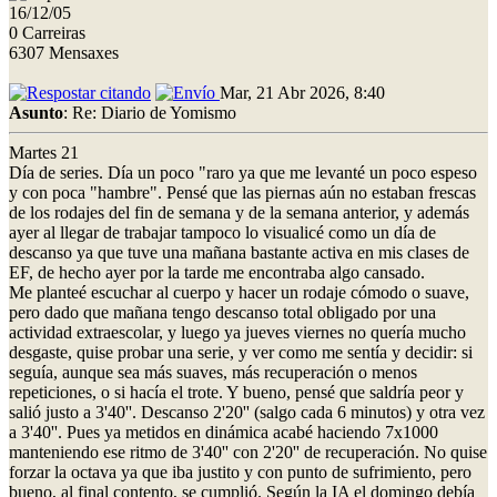
16/12/05
0 Carreiras
6307 Mensaxes
Mar, 21 Abr 2026, 8:40
Asunto
: Re: Diario de Yomismo
Martes 21
Día de series. Día un poco "raro ya que me levanté un poco espeso
y con poca "hambre". Pensé que las piernas aún no estaban frescas
de los rodajes del fin de semana y de la semana anterior, y además
ayer al llegar de trabajar tampoco lo visualicé como un día de
descanso ya que tuve una mañana bastante activa en mis clases de
EF, de hecho ayer por la tarde me encontraba algo cansado.
Me planteé escuchar al cuerpo y hacer un rodaje cómodo o suave,
pero dado que mañana tengo descanso total obligado por una
actividad extraescolar, y luego ya jueves viernes no quería mucho
desgaste, quise probar una serie, y ver como me sentía y decidir: si
seguía, aunque sea más suaves, más recuperación o menos
repeticiones, o si hacía el trote. Y bueno, pensé que saldría peor y
salió justo a 3'40''. Descanso 2'20'' (salgo cada 6 minutos) y otra vez
a 3'40''. Pues ya metidos en dinámica acabé haciendo 7x1000
manteniendo ese ritmo de 3'40'' con 2'20'' de recuperación. No quise
forzar la octava ya que iba justito y con punto de sufrimiento, pero
bueno, al final contento, se cumplió. Según la IA el domingo debía