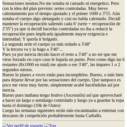
Sensaciones neutras.No me notaba ni cansado ni energetico. Pero
con la idea del plan previsto: series controladas. Muy breve
calentamiento por el tiempo ajustado y el primer 1000 a 3'55. Aún
notaba el cuerpo algo aletargado y casi no había calentado. Decidí
mantener la recuperación saliendo cada 6' (serie + recuperación de
2'35'') ya que si decidí hacerlas controladas no iba a reducir la
recuperación pues implicaría igualmente mayor exigencia e
intensidad. Y quería ir holgado.
La segunda serie el cuerpo ya más rodado a 3'48''
Y la tercera va y la hago a 3'40''...
Pues ya por inercia decido hacer el resto a 3'40'' a no ser que me
viese forzado en cuyo caso le bajaría un punto. Pero como digo las 6
restantes (8x1000 en total) me ajusto a ese 3'40'', las impares 1 o 2
segundos menos.
Bueno lo planes a veces están para incumplirlos. Bueno, o más bien
para dejarse llevar por las sensaciones del cuerpo. Que tampoco es
poco me viese muy fuerte, simplemente acabé haciéndolas así por
inercia.
Bueno pues mañana tengo festivo (Ascensión) así que aprovecharé
a hacer un largo o semilargo controlado y luego ya a guardar la ropa
hasta el domingo (10k de Outes)
Luego las semanas siguientes serán más encaminadas a entrenar con
descanso de competición probablemente hasta Carballo.