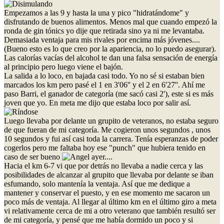
Empezamos a las 9 y hasta la una y pico "hidratándome" y
disfrutando de buenos alimentos. Menos mal que cuando empezó la
ronda de gin tónics yo dije que retirada sino ya ni me levantaba.
Demasiada ventaja para mis rivales por encima más jóvenes....
(Bueno esto es lo que creo por la apariencia, no lo puedo asegurar).
Las calorías vacías del alcohol te dan una falsa sensación de energía
al principio pero luego viene el bajón.
La salida a lo loco, en bajada casi todo. Yo no sé si estaban bien
marcados los km pero pasé el 1 en 3'06'' y el 2 en 6'27''. Ahí me
paso Barri, el ganador de categoría (me sacó casi 2'), este si es más
joven que yo. En meta me dijo que estaba loco por salir así.
Luego llevaba por delante un grupito de veteranos, no estaba seguro
de que fueran de mi categoría. Me cogieron unos segundos , unos
10 segundos y fui así casi toda la carrera. Tenía esperanzas de poder
cogerlos pero me faltaba hoy ese "punch" que hubiera tenido en
caso de ser bueno
ayer....
Hacia el km 6-7 vi que por detrás no llevaba a nadie cerca y las
posibilidades de alcanzar al grupito que llevaba por delante se iban
esfumando, solo mantenía la ventaja. Así que me dedique a
mantener y conservar el puesto, y en ese momento me sacaron un
poco más de ventaja. Al llegar al último km en el último giro a meta
vi relativamente cerca de mi a otro veterano que también resultó ser
de mi categoría, y pensé que me había dormido un poco y si