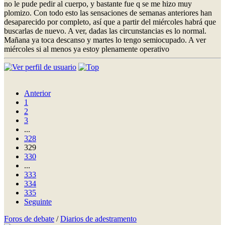
no le pude pedir al cuerpo, y bastante fue q se me hizo muy
plomizo. Con todo esto las sensaciones de semanas anteriores han
desaparecido por completo, así que a partir del miércoles habrá que
buscarlas de nuevo. A ver, dadas las circunstancias es lo normal.
Mañana ya toca descanso y martes lo tengo semiocupado. A ver
miércoles si al menos ya estoy plenamente operativo
Anterior
1
2
3
...
328
329
330
...
333
334
335
Seguinte
Foros de debate
/
Diarios de adestramento