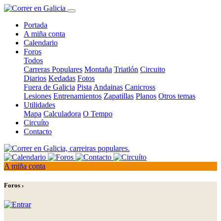
Portada
A miña conta
Calendario
Foros
Todos
Carreras Populares
Montaña
Triatlón
Circuito
Diarios
Kedadas
Fotos
Fuera de Galicia
Pista
Andainas
Canicross
Lesiones
Entrenamientos
Zapatillas
Planos
Otros temas
Utilidades
Mapa
Calculadora
O Tempo
Circuíto
Contacto
A miña conta
Foros ›