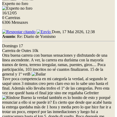
Experto no foro
16/12/05
0 Carreiras
6306 Mensaxes
Dom, 17 Mai 2026, 12:38
Asunto
: Re: Diario de Yomismo
Domingo 17
Carreira de Outes 10k
Otra buena carrera con buenas sensaciones y disfrutando de una
linea ascendente. A ver, la carrera era durísima con la mayoría
tramos de tierra, terreno irregular, ramas, puentes, giros.... Poca
participación, 103 inscritos no sé cuantos finalizaron. 15 de la
general y 1º vetB
Tuve poca competencia en mi categoría la verdad, al segundo le
saqué unos 3 minutos creo pero claro eso no lo sabe uno hasta el
final. Además sólo llevaba trofeo el 1º de las categorías. Pero esta
vez me quedé hasta el final jeje sino me regañaba Gefreiter
Bueno la verdad también es lo bonito de esto y porqué
renunciar a ello si se puede ir? Es cierto que desde que acabé hasta
la entrega quedaba más de 1 hora y media pero lo que hice fue ir a
trotar un poco, empecé por las inmediaciones y luego fui a
contracarrera hasta el km 5, donde di vuelta. Poco después me