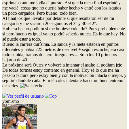
esprintaba aún me jodía el puesto. Así que la recta final esprinté y
me vacié, cosas que no quería haber hecho y entré con los isquios
un poco cargados. Pero bueno, todo bien.
Al final los que llevaba por delante si que resultaron ser de mi
categoría y me sacaron 20 segundos el 3° y 30 el 2°.
Hubiera hecho podium si me hubiese cuidado? Pues probablemente
si pero bueno es igual ya no podré saberlo nunca. Es lo que hay. No
sé puede estar a todo.
Bueno la carrera durísima. La salida y la meta estaban en puntos
diferentes y había 225 metros de desnivel + según escuché, era casi
todo subida, tramos de tierra irregulares.... Solo los 10 primeros
bajaron de 40.
La próxima será Outes y volveré a intentar el asalto al podium jeje
De todas formas estoy contento en general. Hoy sé lo que me ha
pasado factura pero estoy bien y con la motivación intacta o mejor, y
seguiré dándole caña. El miércoles intentaré hacer un buen entreno
de series.
yomismo