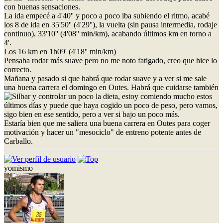
con buenas sensaciones.
La ida empecé a 4'40'' y poco a poco iba subiendo el ritmo, acabé
los 8 de ida en 35'50'' (4'29''), la vuelta (sin pausa intermedia, rodaje
continuo), 33'10'' (4'08'' min/km), acabando últimos km en torno a
4'.
Los 16 km en 1h09' (4'18'' min/km)
Pensaba rodar más suave pero no me noto fatigado, creo que hice lo
correcto.
Mañana y pasado si que habrá que rodar suave y a ver si me sale
una buena carrera el domingo en Outes. Habrá que cuidarse también
y controlar un poco la dieta, estoy comiendo mucho estos
últimos días y puede que haya cogido un poco de peso, pero vamos,
sigo bien en ese sentido, pero a ver si bajo un poco más.
Estaría bien que me saliera una buena carrera en Outes para coger
motivación y hacer un "mesociclo" de entreno potente antes de
Carballo.
yomismo