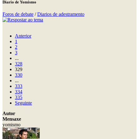
Diario de Yomismo
Foros de debate
/
Diarios de adestramento
Anterior
1
2
3
...
328
329
330
...
333
334
335
Seguinte
Autor
Mensaxe
yomismo