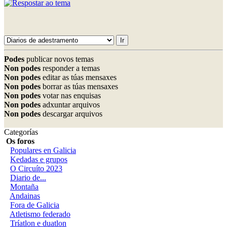
Podes
publicar novos temas
Non podes
responder a temas
Non podes
editar as túas mensaxes
Non podes
borrar as túas mensaxes
Non podes
votar nas enquisas
Non podes
adxuntar arquivos
Non podes
descargar arquivos
Categorías
Os foros
Populares en Galicia
Kedadas e grupos
O Circuíto 2023
Diario de...
Montaña
Andainas
Fora de Galicia
Atletismo federado
Tríatlon e duatlon