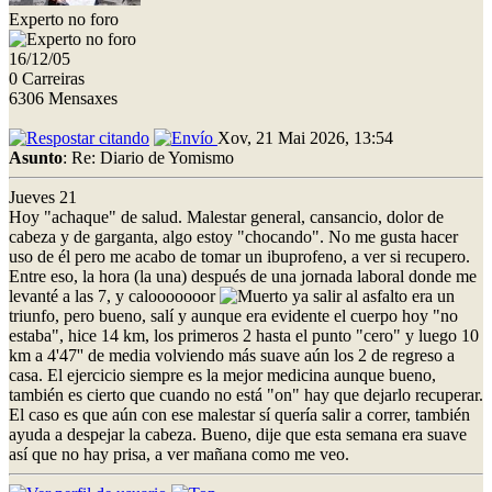
Experto no foro
16/12/05
0 Carreiras
6306 Mensaxes
Xov, 21 Mai 2026, 13:54
Asunto
: Re: Diario de Yomismo
Jueves 21
Hoy "achaque" de salud. Malestar general, cansancio, dolor de
cabeza y de garganta, algo estoy "chocando". No me gusta hacer
uso de él pero me acabo de tomar un ibuprofeno, a ver si recupero.
Entre eso, la hora (la una) después de una jornada laboral donde me
levanté a las 7, y calooooooor
ya salir al asfalto era un
triunfo, pero bueno, salí y aunque era evidente el cuerpo hoy "no
estaba", hice 14 km, los primeros 2 hasta el punto "cero" y luego 10
km a 4'47'' de media volviendo más suave aún los 2 de regreso a
casa. El ejercicio siempre es la mejor medicina aunque bueno,
también es cierto que cuando no está "on" hay que dejarlo recuperar.
El caso es que aún con ese malestar sí quería salir a correr, también
ayuda a despejar la cabeza. Bueno, dije que esta semana era suave
así que no hay prisa, a ver mañana como me veo.