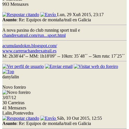
993 Mensaxes
Lun, 29 Xuñ 2015, 23:17
Asunto
: Re: Equipos de montaña/trail en Galicia
A nova paxina do club running sport trail e
chandrexatrail.com/run...sport.html
acumulandokm.blogspot.com/
www.carrerachandrexatrail.es
M: 2h38'44"-- MM: 1h18'09'' -- 10km: 35´48´´ -- 5km ruta: 17´25´´
danylalin
Novo foreiro
3/07/12
30 Carreiras
41 Mensaxes
Lalin,Pontevedra
Sáb, 10 Out 2015, 12:55
Asunto
: Re: Equipos de montaña/trail en Galicia