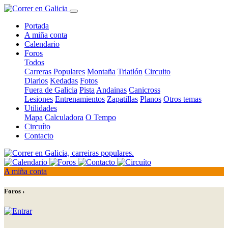
Portada
A miña conta
Calendario
Foros
Todos
Carreras Populares
Montaña
Triatlón
Circuito
Diarios
Kedadas
Fotos
Fuera de Galicia
Pista
Andainas
Canicross
Lesiones
Entrenamientos
Zapatillas
Planos
Otros temas
Utilidades
Mapa
Calculadora
O Tempo
Circuíto
Contacto
A miña conta
Foros ›