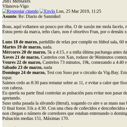
2681 Mensaxes
Vilanova-Vigo
Lun, 25 Mar 2019, 11:25
Asunto
: Re: Diario de Sanmikel
Boas, aquí voltamos un pouco por riba. O de xaxún me mola facelo, me
Estou preto da marca, teño claro, non é obxetivo Fran, por o demáis 
Luns 18 de marzo,
partidillo de relax por cumplir en fútbol sala, 60 
Martes 19 de marzo,
nada.
Mércores 20 de marzo,
5k a 4:15, e a miña última pachanga antes d
Xoves 21 de marzo,
Castrelos con Xan, rodaxe de 96minutos comeza
Venres 22 de marzo,
Castrelos 73 minutos, 19k, comezando a 4:40 e
Sábado 23 de marzo,
nada
Domingo 24 de marzo,
Test con Suso por o circuíto da Vig-Bay. Emp
topar.
Saimos cedo as 8:30 para rematar sobre as 11, e evitar a calor que f
con cabeza.
Eu quería na parte final controlar as pulsación para evitar non pasar 
apretando.
Suso unha pasada ía silvando (literal), xogando co aire e as mans nas 
O final foron 31k a 4:30. Con una chea de coñecidos e descoñecidos e
non chegan o número de corredores que estaban entrenando o domin
Pulsación medias 151, Máximas 170.