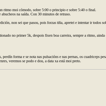
un ritmo moi cómodo, sobre 5:00 o principio e sobre 5:40 o final.
e abucheos na saída. Con 30 minutos de retraso.
ción, non sei que pasou, pois forzas tiña, apretei e intentar ir todos so
nado no primer 5k, despois fixen boa carreira, sempre a ritmo, ainda q
s, perdín forma e se nota nas pulsacións e nas pernas, os cuadriceps pe
nres, veremos se podo e dou, a data xa está moi preto.