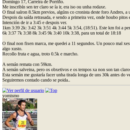
Domingo 17, Carreira de Porriño.
Me inscribín sen ter claro se ía ir, era iso ou unha rodaxe.
O final saíron 8.5km previos, algúns co cronista deste foro Andres, a 
Despois da saída retrasada, e sendo a primeira vez, onde houbo pitos 
Intención de ir a 3:45 e despois ver.
1km 3:39 2k: 3:42 3k 3:51 4k 3:44 5k 3:54, (18:51). Este km foi a perdi
6k 3:37 7k 3:38 8k 3:45 9k 3:40 10k 3:38, para un total de 18:18
O final non fixen marca, me quedei a 11 segundos. Un pouco mal xestio
algo xusto.
Recollo fruta e agua, troto 0.5k e marcho.
A semán remata con 59km.
A semán salveina, pero os obxetivos e os tempos xa non son tan claro
Esta semán me gustaría facer unha tirada longa de uns 30k antes do ve
Seguiremos contado cando se poida..
yomismo