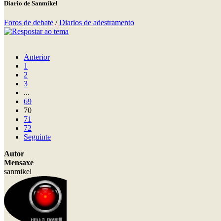
Diario de Sanmikel
Foros de debate
/
Diarios de adestramento
Anterior
1
2
3
...
69
70
71
72
Seguinte
Autor
Mensaxe
sanmikel