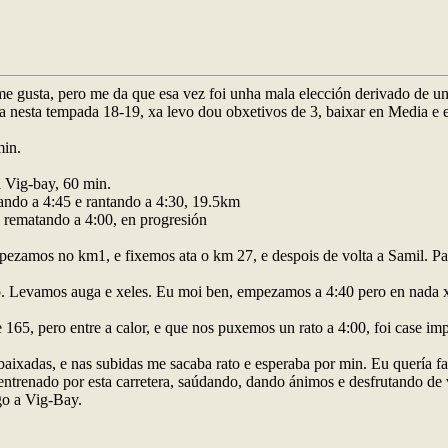
 gusta, pero me da que esa vez foi unha mala elección derivado de un q
xa nesta tempada 18-19, xa levo dou obxetivos de 3, baixar en Media e 
min.
a Vig-bay, 60 min.
ndo a 4:45 e rantando a 4:30, 19.5km
 rematando a 4:00, en progresión
ezamos no km1, e fixemos ata o km 27, e despois de volta a Samil. Pa
ixo. Levamos auga e xeles. Eu moi ben, empezamos a 4:40 pero en nada 
de 165, pero entre a calor, e que nos puxemos un rato a 4:00, foi case 
baixadas, e nas subidas me sacaba rato e esperaba por min. Eu quería fa
ntrenado por esta carretera, saúdando, dando ánimos e desfrutando de v
go a Vig-Bay.