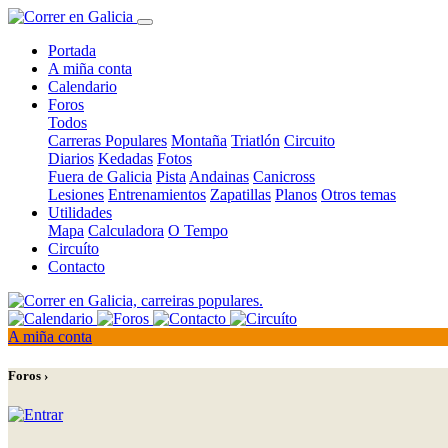
Portada
A miña conta
Calendario
Foros
Todos
Carreras Populares
Montaña
Triatlón
Circuito
Diarios
Kedadas
Fotos
Fuera de Galicia
Pista
Andainas
Canicross
Lesiones
Entrenamientos
Zapatillas
Planos
Otros temas
Utilidades
Mapa
Calculadora
O Tempo
Circuíto
Contacto
A miña conta
Foros ›