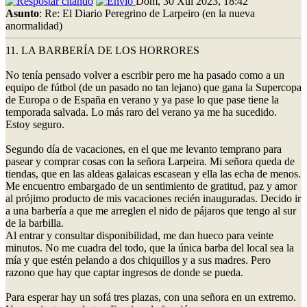
Dom, 30 Xul 2023, 18:42
Asunto
: Re: El Diario Peregrino de Larpeiro (en la nueva
anormalidad)
11. LA BARBERÍA DE LOS HORRORES
No tenía pensado volver a escribir pero me ha pasado como a un
equipo de fútbol (de un pasado no tan lejano) que gana la Supercopa
de Europa o de España en verano y ya pase lo que pase tiene la
temporada salvada. Lo más raro del verano ya me ha sucedido.
Estoy seguro.
Segundo día de vacaciones, en el que me levanto temprano para
pasear y comprar cosas con la señora Larpeira. Mi señora queda de
tiendas, que en las aldeas galaicas escasean y ella las echa de menos.
Me encuentro embargado de un sentimiento de gratitud, paz y amor
al prójimo producto de mis vacaciones recién inauguradas. Decido ir
a una barbería a que me arreglen el nido de pájaros que tengo al sur
de la barbilla.
Al entrar y consultar disponibilidad, me dan hueco para veinte
minutos. No me cuadra del todo, que la única barba del local sea la
mía y que estén pelando a dos chiquillos y a sus madres. Pero
razono que hay que captar ingresos de donde se pueda.
Para esperar hay un sofá tres plazas, con una señora en un extremo.