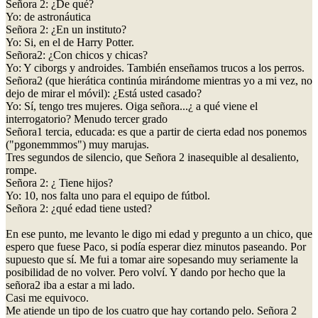
Señora 2: ¿De qué?
Yo: de astronáutica
Señora 2: ¿En un instituto?
Yo: Si, en el de Harry Potter.
Señora2: ¿Con chicos y chicas?
Yo: Y ciborgs y androides. También enseñamos trucos a los perros.
Señora2 (que hierática continúa mirándome mientras yo a mi vez, no
dejo de mirar el móvil): ¿Está usted casado?
Yo: Sí, tengo tres mujeres. Oiga señora...¿ a qué viene el
interrogatorio? Menudo tercer grado
Señora1 tercia, educada: es que a partir de cierta edad nos ponemos
("pgonemmmos") muy marujas.
Tres segundos de silencio, que Señora 2 inasequible al desaliento,
rompe.
Señora 2: ¿ Tiene hijos?
Yo: 10, nos falta uno para el equipo de fútbol.
Señora 2: ¿qué edad tiene usted?
En ese punto, me levanto le digo mi edad y pregunto a un chico, que
espero que fuese Paco, si podía esperar diez minutos paseando. Por
supuesto que sí. Me fui a tomar aire sopesando muy seriamente la
posibilidad de no volver. Pero volví. Y dando por hecho que la
señora2 iba a estar a mi lado.
Casi me equivoco.
Me atiende un tipo de los cuatro que hay cortando pelo. Señora 2