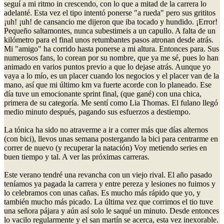
seguí a mi ritmo in crescendo, con lo que a mitad de la carrera lo
adelanté. Esta vez el tipo intentó ponerse "a rueda" pero sus grititos
¡uh! ¡uh! de cansancio me dijeron que iba tocado y hundido. ¡Error!
Pequeño saltamontes, nunca subestimeis a un capullo. A falta de un
kilómetro para el final unos retumbantes pasos atronan desde atrás.
Mi "amigo" ha corrido hasta ponerse a mi altura. Entonces para. Sus
numerosos fans, lo corean por su nombre, que ya me sé, pues lo han
animado en varios puntos previo a que lo dejase atrás. Aunque yo
vaya a lo mío, es un placer cuando los negocios y el placer van de la
mano, así que mi último km va fuerte acorde con lo planeado. Ese
día tuve un emocionante sprint final, (que gané) con una chica,
primera de su categoría. Me sentí como Lia Thomas. El fulano llegó
medio minuto después, pagando sus esfuerzos a destiempo.
La tónica ha sido no atraverme a ir a correr más que días alternos
(con bici), llevos unas semana postergando la bici para centrarme en
correr de nuevo (y recuperar la natación) Voy metiendo series en
buen tiempo y tal. A ver las próximas carreras.
Este verano tendré una revancha con un viejo rival. El año pasado
teníamos ya pagada la carrera y entre pereza y lesiones no fuimos y
lo celebramos con unas cañas. Es mucho más rápido que yo, y
también mucho más picado. La última vez que corrimos el tio tuve
una señora pájara y aún así solo le saqué un minuto. Desde entonces
lo vacilo regularmente y el san martín se acerca, esta vez inexorable.