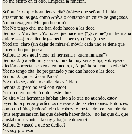
Yo me siento en el otro. Empieza la función.
Señora 1: ¿a qué hora tienes cita? (nótese que señora 1 habla
arrastrando las ges, como Arévalo contando un chiste de gangosos.
No, no exagero. Me quedo corto)
Yo: No tengo cita, me han dado hueco a las doce.
Señora 1: Muy bien. Yo no se que hacerme ("gace´me") mi hermana
quiere -----(no entiendo)---mechas pero yo ("go")no sé...
Yo:claro, claro (sin dejar de mirar el móvil) cada uno se tiene que
hacerse lo que quiera.
Señora 1: ooy aquí viene mi hermana ("guermmmana")
Señora 2: (cabello muy corto, mirada muy seria y fija, sobrepeso,
dicción correcta; se sienta en medio,) ¿A qué hora tiene usted cita?
Yo: no tengo cita, he preguntado y me dan hueco a las doce.
Señora 2: ¿no será con Paco?
Yo: no lo sé, quién me atienda está bien.
Señora 2: ¡pero no será con Paco!
Yo: no creo no. Será quien esté libre.
Se gira y las hermanas hablan algo a lo que no atiendo, estoy
leyendo la prensa y artículos de resaca de las elecciones. Entonces,
como un búho, Señora2 gira la cabeza y me taladra con su mirada.
(mis respuestas son las que debería haber dado... no las que di, que
ajustaban bastante a la soy y hago realmente)
Señora 2: ¿usted a qué se dedica?
Yo: soy profesor