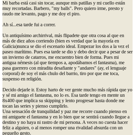
Mi barba está casi sin tocar, aunque mis patillas y mi cuello están
muy recortadas. Barbero, "my balls". Pero quiero irme, presto y
raudo me levanto, pago y me doy el piro.
Ah sí...esa tarde fui a correr.
Un antiquísimo archirrival, más flipadete que otra cosa al que en
más de diez años corriendo (bien es verdad que la mayoría en
Galicia)nunca se dio el escenario ideal. Empezar los dos a la vez el
paseo marítimo. Pues esa tarde se dio y debo decir que a pesar de ser
un invierno de catarros, me encuentro bien de forma. Pues mi
antigua némesis (al que tiempos a, apodábamos el fantasma), me
pasa guerrero con miradita desafiante y "andares" (ay, el lenguaje
corporal) de soy el más chulo del barrio, tiro por que me toca,
suspenso en religión.
Decido dejarle ir. Estoy harto de ver gente mucho más rápida que yo
y sé mi amigo el fantasma, no lo es. Esa tarde tengo en mente un
8x400 que implica su skipping y lento progresar hasta donde me
tocan las series y pienso cumplirlo.
Una sensación de tranquilidad y paz me recorre cuando pienso en
mi amiguete el fantasma y en lo bien que se sentirá cuando llegue a
destino y no haya ni rastro de mi persona. A veces no cuesta hacer
feliz a alguien, o al menos romper una rivalidad absurda con un
pequeño gesto.