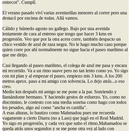
entrecot". Cumplí.
El verano pasado viví varias aventurillas menores al correr pero una
destacó por encima de todas. Allá vamos.
Cálido y húmedo agosto no gallego. Bajo por una avenida
lentamente de cara al entreno que tengo que hacer 3 kms en
progresión. Veo que por la otra acera corre, también despacio un
chico vestido de azul de raza negra. No le hago mucho caso porque
quien corre por ahí normalmente no sigue hacia el paseo marítimo al
que me dirijo.
Casi llegando al paseo marítimo, el colega de azul me pasa y encara
mi recorrido. Va a un rimo suave pero no tan lento como yo. Yo sigo
con mi plan y al empezar el paseo, empiezo mis 3 kms. A los 200
metros aprox. paso a mi amigo con solvencia. Lo dejo atrás...o eso
creo.
Medio km después mi amigo se me pone a la par. Sonriendo y
llamándome hermano. Y haciendo gestos de esfuerzo. Yo, como no
discrimino, le contesto con una media sonrisa como hago con todos
los pesados, algo así como "ancha es castilla".
A esas alturas, lo bautizo como Mahmadou pues me recuerda
vagamente a cierto Diarra (no a Lass) que jugó en el Real Madrid.
Yo sigo en progresión, y cada vez que subo el ritmo,Mahamadou se
queda atrás unos segundos y se me pone otra vez al lado con