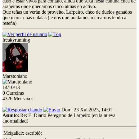
caso é estar vivos para contalo, aínda que sexa nesta cantina chea de
arañeiras onde quedamos cinco almas en activo.
Que teñas un verán de proveito, Larpeiro, cheo de duelos ganados
que marcar nas culatas ( e nos que poidamos recrearnos lendo a
reseña)
freakyrunning
Maratoniano
14/10/13
0 Carreiras
4326 Mensaxes
Dom, 23 Xul 2023, 14:01
Asunto
: Re: El Diario Peregrino de Larpeiro (en la nueva
anormalidad)
Meigalicix escribió: