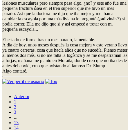
lesiones musculares pero siempre pasa algo, ¿no? y este año fue una
pequeña fractura ósea en el tren superior que me tuvo un mes
parado. Así que la doctora me dijo que iba mejor y me iban a
cambiar la escayola por una más liviana le pregunté (¿adivináis?) si
podía correr. Ella me dijo que sí y así empecé a trotar con mi
pequeña escayola...
El estado de forma tras un mes parado, lamentable.
A día de hoy, unos meses después la cosa mejora y este verano llevo
ya cuatro carreras, cosa que hacía años que no sucedía. Pienso meter
al menos dos más, si no me falla la logística y se me desparraman las
alforjas, mañana me planto en Moraña, donde creo que no iba desde
antes del covid, creo que avistando al famoso Dr. Slump.
Algo contaré.
Anterior
1
2
3
...
13
14