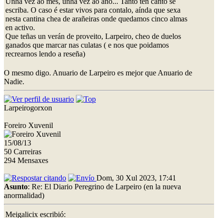
Unha vez ao mes, unha vez ao ano... Tanto ten canto se
escriba. O caso é estar vivos para contalo, aínda que sexa
nesta cantina chea de arañeiras onde quedamos cinco almas
en activo.
Que teñas un verán de proveito, Larpeiro, cheo de duelos
ganados que marcar nas culatas ( e nos que poidamos
recrearnos lendo a reseña)
O mesmo digo. Anuario de Larpeiro es mejor que Anuario de
Nadie.
Larpeirogorxon
Foreiro Xuvenil
15/08/13
50 Carreiras
294 Mensaxes
Dom, 30 Xul 2023, 17:41
Asunto
: Re: El Diario Peregrino de Larpeiro (en la nueva
anormalidad)
Meigalicix escribió: