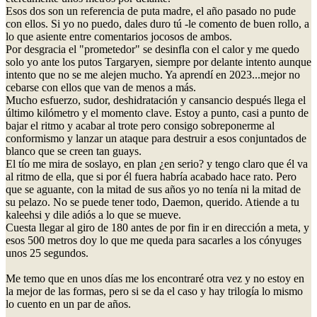
Esos dos son un referencia de puta madre, el año pasado no pude
con ellos. Si yo no puedo, dales duro tú -le comento de buen rollo, a
lo que asiente entre comentarios jocosos de ambos.
Por desgracia el "prometedor" se desinfla con el calor y me quedo
solo yo ante los putos Targaryen, siempre por delante intento aunque
intento que no se me alejen mucho. Ya aprendí en 2023...mejor no
cebarse con ellos que van de menos a más.
Mucho esfuerzo, sudor, deshidratación y cansancio después llega el
último kilómetro y el momento clave. Estoy a punto, casi a punto de
bajar el ritmo y acabar al trote pero consigo sobreponerme al
conformismo y lanzar un ataque para destruir a esos conjuntados de
blanco que se creen tan guays.
El tío me mira de soslayo, en plan ¿en serio? y tengo claro que él va
al ritmo de ella, que si por él fuera habría acabado hace rato. Pero
que se aguante, con la mitad de sus años yo no tenía ni la mitad de
su pelazo. No se puede tener todo, Daemon, querido. Atiende a tu
kaleehsi y dile adiós a lo que se mueve.
Cuesta llegar al giro de 180 antes de por fin ir en dirección a meta, y
esos 500 metros doy lo que me queda para sacarles a los cónyuges
unos 25 segundos.
Me temo que en unos días me los encontraré otra vez y no estoy en
la mejor de las formas, pero si se da el caso y hay trilogía lo mismo
lo cuento en un par de años.