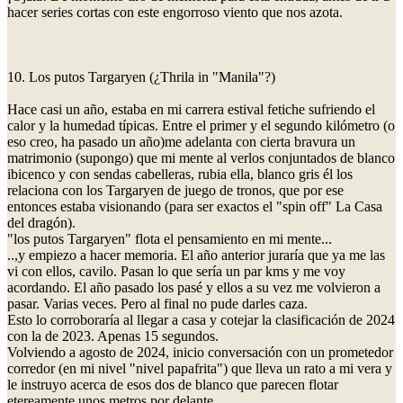
hacer series cortas con este engorroso viento que nos azota.
10. Los putos Targaryen (¿Thrila in "Manila"?)
Hace casi un año, estaba en mi carrera estival fetiche sufriendo el
calor y la humedad típicas. Entre el primer y el segundo kilómetro (o
eso creo, ha pasado un año)me adelanta con cierta bravura un
matrimonio (supongo) que mi mente al verlos conjuntados de blanco
ibicenco y con sendas cabelleras, rubia ella, blanco gris él los
relaciona con los Targaryen de juego de tronos, que por ese
entonces estaba visionando (para ser exactos el "spin off" La Casa
del dragón).
"los putos Targaryen" flota el pensamiento en mi mente...
..,y empiezo a hacer memoria. El año anterior juraría que ya me las
vi con ellos, cavilo. Pasan lo que sería un par kms y me voy
acordando. El año pasado los pasé y ellos a su vez me volvieron a
pasar. Varias veces. Pero al final no pude darles caza.
Esto lo corroboraría al llegar a casa y cotejar la clasificación de 2024
con la de 2023. Apenas 15 segundos.
Volviendo a agosto de 2024, inicio conversación con un prometedor
corredor (en mi nivel "nivel papafrita") que lleva un rato a mi vera y
le instruyo acerca de esos dos de blanco que parecen flotar
etereamente unos metros por delante.