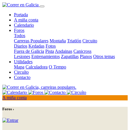
Portada
A miña conta
Calendario
Foros
Todos
Carreras Populares
Montaña
Triatlón
Circuito
Diarios
Kedadas
Fotos
Fuera de Galicia
Pista
Andainas
Canicross
Lesiones
Entrenamientos
Zapatillas
Planos
Otros temas
Utilidades
Mapa
Calculadora
O Tempo
Circuíto
Contacto
A miña conta
Foros ›