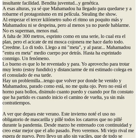
insultante facilidad. Bendita juventud...y genética.
A esas alturas, ya sé que Mahamadou ha llegado para quedarse y a
robarme el protagonismo en mi película. Stealing the show.
Al empezar el tercer kilómetro subo el ritmo un poquito más y
Mahamadou ni se despeina, pero al menos ya no puede hablarme.
No es superman, menos mal.
A falta de 300 metros, esprinto como en una serie, lo cual era el
plan, pero el acicate de mi mosca cojonera me hace darlo todo.
Creedme. Lo di todo. Llego a mi "meta", y al parar... Mahamadou
"entra en meta" medio cuerpo por detrás. Hasta ha esprintado
conmigo. Un fenómeno.
Lo bueno es que lo he reventado y para. Yo aprovecho para trotar
muy lento (estoy fundido) y distanciarme de mi estimado colega en
el consulado de esa tarde.
Hay un problemilla...tengo que volver por donde he venido y
Mahamadou, parado como está, no me quita ojo. Pero no está el
horno para bollos, disimulo cuanto puedo y cuando por fin constato
que ha partido es cuando inicio el camino de vuelta, ya sin más
contratiempos.
A ver que depara este verano. Este invierno noté el uso no
obligatorio de mascarilla y pillé todos los catarros que no pillé
durante la pandemia. Desde marzo he entrenado con continuidad y
creo estar mejor que el año pasado. Pero veremos. Mi viejo rival me
espera de nuevo. Pero llevo un año sin vaciles, que de todo se