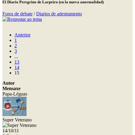
El Diario Peregrino de Larpeiro (en la nueva anormalidad)
Foros de debate
/
Diarios de adestramento
Anterior
1
2
3
...
13
14
15
Autor
Mensaxe
Papa-Léguas
Super Veterano
14/10/11