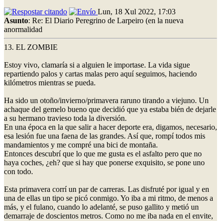
Lun, 18 Xul 2022, 17:03
Asunto
: Re: El Diario Peregrino de Larpeiro (en la nueva
anormalidad
13. EL ZOMBIE
Estoy vivo, clamaría si a alguien le importase. La vida sigue
repartiendo palos y cartas malas pero aquí seguimos, haciendo
kilómetros mientras se pueda.
Ha sido un otoño/invierno/primavera raruno tirando a viejuno. Un
achaque del gemelo bueno que decidió que ya estaba bién de dejarle
a su hermano travieso toda la diversión.
En una época en la que salir a hacer deporte era, digamos, necesario,
esa lesión fue una faena de las grandes. Así que, rompí todos mis
mandamientos y me compré una bici de montaña.
Entonces descubrí que lo que me gusta es el asfalto pero que no
haya coches, ¿eh? que si hay que ponerse exquisito, se pone uno
con todo.
Esta primavera corrí un par de carreras. Las disfruté por igual y en
una de ellas un tipo se picó conmigo. Yo iba a mi ritmo, de menos a
más, y el fulano, cuando lo adelanté, se puso gallito y metió un
demarraje de doscientos metros. Como no me iba nada en el envite,