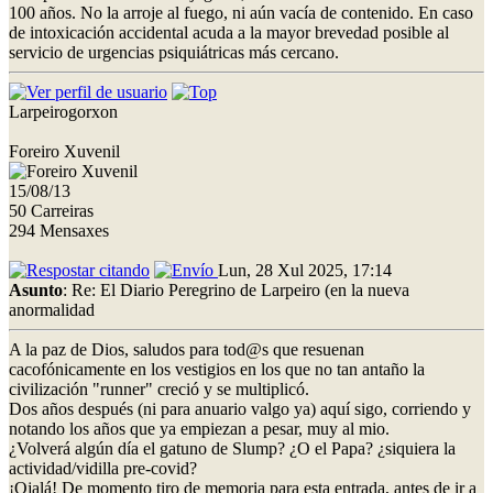
100 años. No la arroje al fuego, ni aún vacía de contenido. En caso
de intoxicación accidental acuda a la mayor brevedad posible al
servicio de urgencias psiquiátricas más cercano.
Larpeirogorxon
Foreiro Xuvenil
15/08/13
50 Carreiras
294 Mensaxes
Lun, 28 Xul 2025, 17:14
Asunto
: Re: El Diario Peregrino de Larpeiro (en la nueva
anormalidad
A la paz de Dios, saludos para tod@s que resuenan
cacofónicamente en los vestigios en los que no tan antaño la
civilización "runner" creció y se multiplicó.
Dos años después (ni para anuario valgo ya) aquí sigo, corriendo y
notando los años que ya empiezan a pesar, muy al mio.
¿Volverá algún día el gatuno de Slump? ¿O el Papa? ¿siquiera la
actividad/vidilla pre-covid?
¡Ojalá! De momento tiro de memoria para esta entrada, antes de ir a