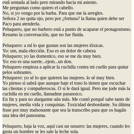
está sentada al lado pero mirando hacia mi asiento.
Me preguntan como quiero el cabello.
No, si yo vengo por la barba. Para que me la arregles.
Señora 2 no quita ojo, pero por ¿fortuna? la llama quien debe ser
Paco para atenderla.
Peluquero, que no barbero está a punto de acaparar el protagonismo.
Resumo la conversación, que no fue fluida.
Peluquero: a mí lo que gustan son las mujeres tóxicas.
Yo: um, mala elección. Eso es un dolor de cabeza
Peluquero; yo las domestico, eso se me da muy bien.
Yo: eso es una suerte...ejem...un don.
Peluquero empieza a aplicar la cuchilla contra mi cuello para quitar
pelos sobrantes.
Peluquero: yo sé lo que quieren las mujeres. lo sé muy bien.
Yo pienso si sabrá que aunque baje el tono lo tienen que escuchar
las clientas y compañeros/as. O si le dará igual. Pero me jode más la
cuchilla en mi cuello, llamadme paranoico.
En fin y para no alargarme aún más. Me contó porqué sabe tanto de
mujeres, media vida y conquistas. Toxicidad desbordante. Su última
frase por muy malsonante que sea la transcribo para que os hagáis
una idea del panorama.
Peluquero, baja la voz, aquí casi un susurro: las mujeres, cuando les
gusta un hombre se les sale la leche sola.