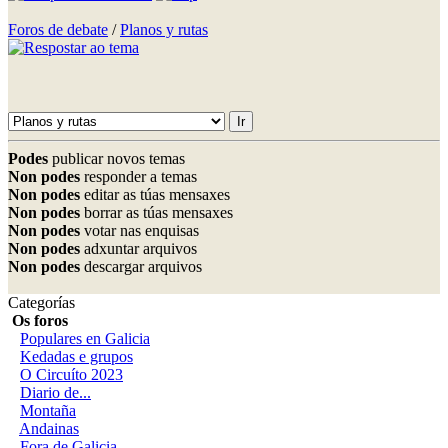
Foros de debate
/
Planos y rutas
Podes
publicar novos temas
Non podes
responder a temas
Non podes
editar as túas mensaxes
Non podes
borrar as túas mensaxes
Non podes
votar nas enquisas
Non podes
adxuntar arquivos
Non podes
descargar arquivos
Categorías
Os foros
Populares en Galicia
Kedadas e grupos
O Circuíto 2023
Diario de...
Montaña
Andainas
Fora de Galicia