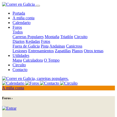
Portada
A miña conta
Calendario
Foros
Todos
Carreras Populares
Montaña
Triatlón
Circuito
Diarios
Kedadas
Fotos
Fuera de Galicia
Pista
Andainas
Canicross
Lesiones
Entrenamientos
Zapatillas
Planos
Otros temas
Utilidades
Mapa
Calculadora
O Tempo
Circuíto
Contacto
A miña conta
Foros ›