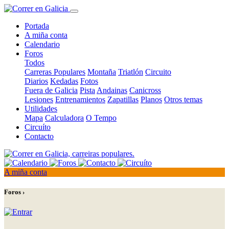
Portada
A miña conta
Calendario
Foros
Todos
Carreras Populares
Montaña
Triatlón
Circuito
Diarios
Kedadas
Fotos
Fuera de Galicia
Pista
Andainas
Canicross
Lesiones
Entrenamientos
Zapatillas
Planos
Otros temas
Utilidades
Mapa
Calculadora
O Tempo
Circuíto
Contacto
A miña conta
Foros ›