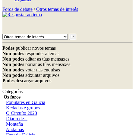
Foros de debate
/
Otros temas de interés
Podes
publicar novos temas
Non podes
responder a temas
Non podes
editar as túas mensaxes
Non podes
borrar as túas mensaxes
Non podes
votar nas enquisas
Non podes
adxuntar arquivos
Podes
descargar arquivos
Categorías
Os foros
Populares en Galicia
Kedadas e grupos
O Circuíto 2023
Diario de...
Montaña
Andainas
Fora de Galicia