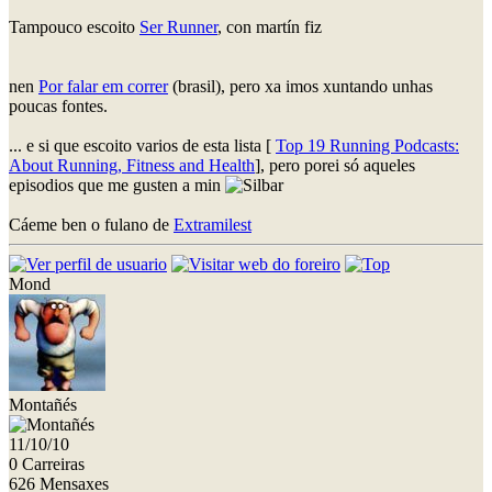
Tampouco escoito
Ser Runner
, con martín fiz
nen
Por falar em correr
(brasil), pero xa imos xuntando unhas
poucas fontes.
... e si que escoito varios de esta lista [
Top 19 Running Podcasts:
About Running, Fitness and Health
], pero porei só aqueles
episodios que me gusten a min
Cáeme ben o fulano de
Extramilest
Mond
Montañés
11/10/10
0 Carreiras
626 Mensaxes