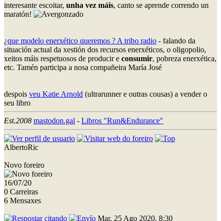
interesante escoitar,
unha vez máis
, canto se aprende correndo un
maratón!
¿que modelo enerxético queremos ? A tribo radio
- falando da
situación actual da xestión dos recursos enerxéticos, o oligopolio,
xeitos máis respetuosos de producir e
consumir
, pobreza enerxética,
etc. Tamén participa a nosa compañeira María José
despois
veu Katie Arnold
(ultrarunner e outras cousas) a vender o
seu libro
Est.2008
mastodon.gal
-
Libros "Run&Endurance"
AlbertoRic
Novo foreiro
16/07/20
0 Carreiras
6 Mensaxes
Mar, 25 Ago 2020, 8:30