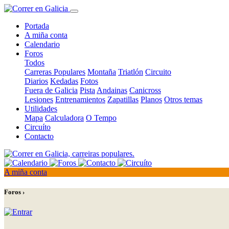
Portada
A miña conta
Calendario
Foros
Todos
Carreras Populares
Montaña
Triatlón
Circuito
Diarios
Kedadas
Fotos
Fuera de Galicia
Pista
Andainas
Canicross
Lesiones
Entrenamientos
Zapatillas
Planos
Otros temas
Utilidades
Mapa
Calculadora
O Tempo
Circuíto
Contacto
A miña conta
Foros ›