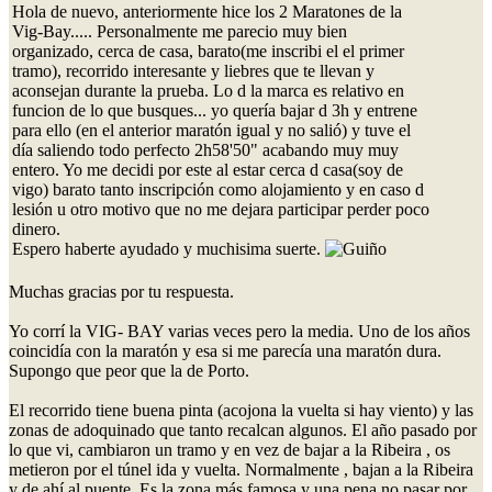
Hola de nuevo, anteriormente hice los 2 Maratones de la
Vig-Bay..... Personalmente me parecio muy bien
organizado, cerca de casa, barato(me inscribi el el primer
tramo), recorrido interesante y liebres que te llevan y
aconsejan durante la prueba. Lo d la marca es relativo en
funcion de lo que busques... yo quería bajar d 3h y entrene
para ello (en el anterior maratón igual y no salió) y tuve el
día saliendo todo perfecto 2h58'50" acabando muy muy
entero. Yo me decidi por este al estar cerca d casa(soy de
vigo) barato tanto inscripción como alojamiento y en caso d
lesión u otro motivo que no me dejara participar perder poco
dinero.
Espero haberte ayudado y muchisima suerte.
Muchas gracias por tu respuesta.
Yo corrí la VIG- BAY varias veces pero la media. Uno de los años
coincidía con la maratón y esa si me parecía una maratón dura.
Supongo que peor que la de Porto.
El recorrido tiene buena pinta (acojona la vuelta si hay viento) y las
zonas de adoquinado que tanto recalcan algunos. El año pasado por
lo que vi, cambiaron un tramo y en vez de bajar a la Ribeira , os
metieron por el túnel ida y vuelta. Normalmente , bajan a la Ribeira
y de ahí al puente. Es la zona más famosa y una pena no pasar por