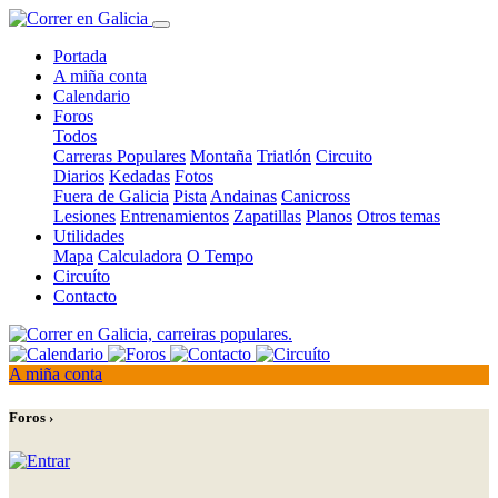
Portada
A miña conta
Calendario
Foros
Todos
Carreras Populares
Montaña
Triatlón
Circuito
Diarios
Kedadas
Fotos
Fuera de Galicia
Pista
Andainas
Canicross
Lesiones
Entrenamientos
Zapatillas
Planos
Otros temas
Utilidades
Mapa
Calculadora
O Tempo
Circuíto
Contacto
A miña conta
Foros ›