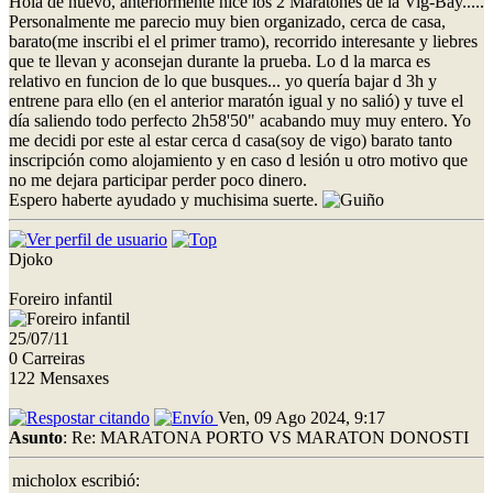
Hola de nuevo, anteriormente hice los 2 Maratones de la Vig-Bay.....
Personalmente me parecio muy bien organizado, cerca de casa,
barato(me inscribi el el primer tramo), recorrido interesante y liebres
que te llevan y aconsejan durante la prueba. Lo d la marca es
relativo en funcion de lo que busques... yo quería bajar d 3h y
entrene para ello (en el anterior maratón igual y no salió) y tuve el
día saliendo todo perfecto 2h58'50" acabando muy muy entero. Yo
me decidi por este al estar cerca d casa(soy de vigo) barato tanto
inscripción como alojamiento y en caso d lesión u otro motivo que
no me dejara participar perder poco dinero.
Espero haberte ayudado y muchisima suerte.
Djoko
Foreiro infantil
25/07/11
0 Carreiras
122 Mensaxes
Ven, 09 Ago 2024, 9:17
Asunto
: Re: MARATONA PORTO VS MARATON DONOSTI
micholox escribió: